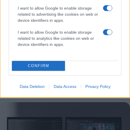
Το θερμικό προφίλ και ο σχεδιασμός
I want to allow Google to enable storage
Η παροχή επιδόσεων επιπέδου Petaflop σε ένα
related to advertising like cookies on web or
συμπαγές form factor γεννά προκλήσεις θερμικής
device identifiers in apps.
απαγωγής. Το
Surface RTX Spark Dev Box
υιοθετεί
μια βιομηχανική προσέγγιση, όπου το ίδιο το σασί
I want to allow Google to enable storage
related to analytics like cookies on web or
κατασκευάζεται από αλουμίνιο και λειτουργεί εξ
device identifiers in apps.
ολοκλήρου ως σύστημα ψύξης. Η συγκεκριμένη
μηχανική επιλογή διασφαλίζει ότι η συσκευή μπορεί
να διαχειριστεί απαιτητικό φόρτο εργασίας, όπως
CONFIRM
μακροχρόνια training jobs, μεγάλες διαδικασίες
inference και πολύπλοκα agentic pipelines, χωρίς να
παρατηρείται thermal throttling που μειώνει
Data Deletion
Data Access
Privacy Policy
κατακόρυφα την απόδοση σε παρατεταμένη χρήση.