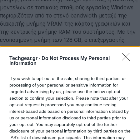
μοντέλων σε τοπικούς σταθμούς εργασίας Windows
περιοριζόταν από το στενό bandwidth μεταξύ της
διακριτής μνήμης VRAM της κάρτας γραφικών και
της κεντρικής μνήμης RAM του συστήματος. Με την
ενοποιημένη μνήμη των 128 GB, ο επεξεργαστής
Grace και η Blackwell GPU αντλούν δεδομένα από την
ίδια δεξαμενή, εξαλείφοντας το bottleneck του
Techgear.gr -
Do Not Process My Personal
Information
διαύλου PCIe.
Αυτό επιτρέπει στους προγραμματιστές να εκτελούν
If you wish to opt-out of the sale, sharing to third parties, or
processing of your personal or sensitive information for
τοπικά μοντέλα άνω των 120 δισεκατομμυρίων
targeted advertising by us, please use the below opt-out
παραμέτρων, διατηρώντας ένα context window του 1
section to confirm your selection. Please note that after your
εκατομμυρίου tokens με διαδραστικές ταχύτητες. Το
opt-out request is processed you may continue seeing
τοπικό fine-tuning που απαιτούσε δέσμευση GPU
interest-based ads based on personal information utilized by
us or personal information disclosed to third parties prior to
instances στο cloud, τώρα πραγματοποιείται εγγενώς.
your opt-out. You may separately opt-out of the further
disclosure of your personal information by third parties on the
Διαβάστε επίσης
IAB’s list of downstream participants. This information may