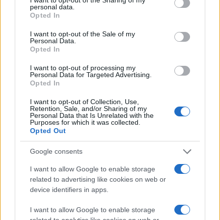
bottlenecks
personal data.
grant or deny consent to Google and its third-party tags to
Opted In
Το σημαντικότερο πλεονέκτημα της νέας
use your data for below specified purposes in below Google
consent section.
αρχιτεκτονικής εντοπίζεται στη διαχείριση της
I want to opt-out of the Sale of my
Personal Data.
μνήμης. Παραδοσιακά, τα x86 συστήματα διαθέτουν
Opted In
ξεχωριστή μνήμη συστήματος (RAM) για τη μητρική
I want to opt-out of processing my
πλακέτα και ξεχωριστή μνήμη γραφικών (VRAM) για
Personal Data for Targeted Advertising.
την κάρτα γραφικών. Ο φυσικός αυτός διαχωρισμός
Opted In
επιβάλλει τη συνεχή μεταφορά δεδομένων μέσω του
I want to opt-out of Collection, Use,
διαύλου PCIe, δημιουργώντας καθυστερήσεις.
Retention, Sale, and/or Sharing of my
Personal Data that Is Unrelated with the
Purposes for which it was collected.
Opted Out
Με την πλατφόρμα
RTX Spark
, ολόκληρος ο όγκος
των 128GB της μνήμης είναι άμεσα και ταυτόχρονα
Google consents
προσβάσιμος. Σύμφωνα με την NVIDIA, αυτό το
I want to allow Google to enable storage
χαρακτηριστικό επιτρέπει στους δημιουργούς να
related to advertising like cookies on web or
φορτώνουν και να επεξεργάζονται 3D σκηνές
device identifiers in apps.
μεγέθους άνω των 90GB ακαριαία. Παράλληλα,
εξασφαλίζει την ομαλή επεξεργασία αρχείων βίντεο
I want to allow Google to enable storage
related to analytics like cookies on web or