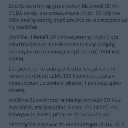
Βασίζεται στην αρχιτεκτονική Blackwell (6.144
CUDA cores) και ενσωματώνει έναν 20-πύρηνο
ARM επεξεργαστή, σχεδιασμένο σε συνεργασία με
τη MediaTek.
Αποδίδει 1 PetaFLOP υπολογιστικής ισχύος και
υποστηρίζει έως 128GB ενοποιημένης μνήμης,
καταργώντας τον διαχωρισμό μεταξύ RAM και
VRAM.
Σύμφωνα με το επίσημο δελτίο, επιτρέπει την
τοπική εκτέλεση LLMs 120 δισεκατομμυρίων
παραμέτρων με context window 1 εκατομμυρίου
tokens.
Διαθέτει δυνατότητα rendering σκηνών 3D άνω
των 90GB, επεξεργασίας βίντεο 12K (4:2:2) και
παραγωγής βίντεο μέσω AI σε ανάλυση 4K.
Υποστηρίζει εγγενώς το οικοσύστημα CUDA, RTX,