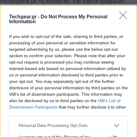
συνεργασία με τη MediaTek, και κάρτα γραφικών
αρχιτεκτονικής Blackwell με 6.144 CUDA cores.
Techgear.gr -
Do Not Process My Personal
Διαθέτει έως 128GB ενοποιημένης μνήμης και παρέχει
Information
1 PetaFLOP απόδοσης για την απρόσκοπτη τοπική
εκτέλεση AI.
If you wish to opt-out of the sale, sharing to third parties, or
processing of your personal or sensitive information for
Το chip ενσωματώνει όλους τους βασικούς
targeted advertising by us, please use the below opt-out
υπολογιστικούς πυρήνες σε ένα κοινό πακέτο,
section to confirm your selection. Please note that after your
opt-out request is processed you may continue seeing
εξασφαλίζοντας ελάχιστη καθυστέρηση (latency)
interest-based ads based on personal information utilized by
στην επικοινωνία μεταξύ CPU και GPU. Ο
us or personal information disclosed to third parties prior to
επεξεργαστής των 20 πυρήνων αναλαμβάνει τις
your opt-out. You may separately opt-out of the further
γενικές διεργασίες του λειτουργικού συστήματος, ενώ
disclosure of your personal information by third parties on the
IAB’s list of downstream participants. This information may
η Blackwell GPU διαχειρίζεται τα γραφικά, το 3D
also be disclosed by us to third parties on the
IAB’s List of
rendering και τον διαρκώς αυξανόμενο φόρτο της
Downstream Participants
that may further disclose it to other
παραγωγικής τεχνητής νοημοσύνης, προσφέροντας
third parties.
βέλτιστη ενεργειακή αποδοτικότητα.
Please note that this website/app uses one or more Google
Personal Data Processing Opt Outs
services and may gather and store information including but
Η ενοποιημένη μνήμη και η υπέρβαση των
not limited to your visit or usage behaviour. You may click to
I want to opt-out of the Sharing of my