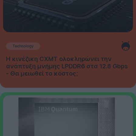
Technology
Η κινέζικη CXMT ολοκληρώνει την
ανάπτυξη μνήμης LPDDR6 στα 12.8 Gbps
- Θα μειωθεί το κόστος;