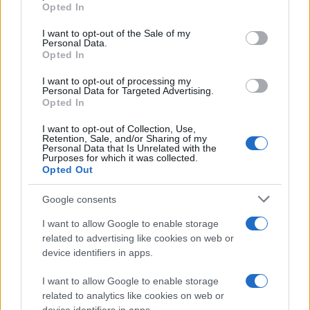
grant or deny consent to Google and its third-party tags to
Opted In
των οστικών κυττάρων, επιταχύνουν τη γήρανσή
use your data for below specified purposes in below Google
consent section.
τους, αλλοιώνουν τη διαφοροποίηση και προκαλούν
I want to opt-out of the Sale of my
Personal Data.
φλεγμονή.
Opted In
Μελέτες σε ζώα έχουν ήδη καταδείξει ότι η πρόωρη
I want to opt-out of processing my
Personal Data for Targeted Advertising.
γήρανση των οστεοκλαστών αποδυναμώνει τη
Opted In
μικροδομή των οστών, οδηγώντας σε δυσπλασίες
I want to opt-out of Collection, Use,
και, σε ορισμένες περιπτώσεις, σε διακοπή της
Retention, Sale, and/or Sharing of my
Personal Data that Is Unrelated with the
σκελετικής ανάπτυξης. Το αποτέλεσμα μπορεί να
Purposes for which it was collected.
Opted Out
είναι αδύναμα, παραμορφωμένα οστά και παθολογικά
κατάγματα.
Google consents
Αν και η πλήρης κατανόηση των επιπτώσεων των
I want to allow Google to enable storage
related to advertising like cookies on web or
μικροπλαστικών στην οστική μηχανική βρίσκεται
device identifiers in apps.
ακόμη σε εξέλιξη, τα υπάρχοντα δεδομένα δείχνουν
ότι η παρουσία τους στο αίμα μπορεί να επηρεάσει
I want to allow Google to enable storage
αρνητικά την ανθεκτικότητα και τον μεταβολισμό
related to analytics like cookies on web or