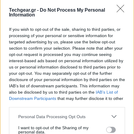
οστά.
Techgear.gr -
Do Not Process My Personal
Information
Σύμφωνα με μια εκτενή μελέτη που δημοσιεύθηκε
στο περιοδικό
Osteoporosis International
,
If you wish to opt-out of the sale, sharing to third parties, or
μικροπλαστικά μπορούν να επηρεάσουν την
υγεία
processing of your personal or sensitive information for
των οστών με πολλαπλούς τρόπους. Ένα από τα πιο
targeted advertising by us, please use the below opt-out
ανησυχητικά ευρήματα είναι ότι αυτά τα σωματίδια
section to confirm your selection. Please note that after your
opt-out request is processed you may continue seeing
αλλοιώνουν τη λειτουργία των βλαστοκυττάρων του
interest-based ads based on personal information utilized by
μυελού των οστών, προωθώντας τον σχηματισμό
us or personal information disclosed to third parties prior to
οστεοκλαστών – κυττάρων που αποδομούν τον
your opt-out. You may separately opt-out of the further
οστικό ιστό μέσω της διαδικασίας της οστικής
disclosure of your personal information by third parties on the
IAB’s list of downstream participants. This information may
απορρόφησης.
also be disclosed by us to third parties on the
IAB’s List of
Downstream Participants
that may further disclose it to other
Όπως εξηγεί ο
Rodrigo Bueno de Oliveira
, επικεφαλής
third parties.
του Εργαστηρίου Μεταλλικών και Οστικών Μελετών
Please note that this website/app uses one or more Google
στη Νεφρολογία (
LEMON
) της Ιατρικής Σχολής του
Personal Data Processing Opt Outs
services and may gather and store information including but
Πανεπιστημίου της Campinas, τα πειράματα έχουν
not limited to your visit or usage behaviour. You may click to
I want to opt-out of the Sharing of my
δείξει ότι τα μικροπλαστικά μειώνουν τη βιωσιμότητα
personal data.