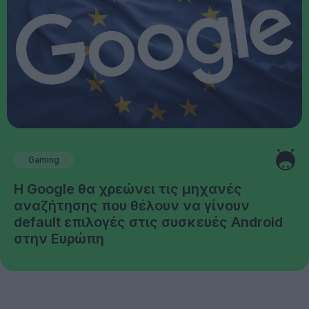
Gaming
Η Google θα χρεώνει τις μηχανές
αναζήτησης που θέλουν να γίνουν
default επιλογές στις συσκευές Android
στην Ευρώπη