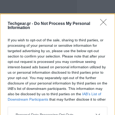
Techgear.gr -
Do Not Process My Personal
Information
If you wish to opt-out of the sale, sharing to third parties, or
processing of your personal or sensitive information for
targeted advertising by us, please use the below opt-out
section to confirm your selection. Please note that after your
Αυτή τη φορά, θα δούμε το Motion Simulation TL1 που
opt-out request is processed you may continue seeing
κατέπληξε το κοινό στο Gadget Show 2012,
interest-based ads based on personal information utilized by
us or personal information disclosed to third parties prior to
κατασκευασμένο σε συνεργασία με την Ariel Motor
your opt-out. You may separately opt-out of the further
Company, το οποίο φέρνει μια διαφορετική προσέγγιση
disclosure of your personal information by third parties on the
στο χώρο του gaming, καθώς η εικόνα προβάλλεται σε
IAB’s list of downstream participants. This information may
σφαιρική οθόνη 180 μοιρών (5760 x 1200) και η θέση
also be disclosed by us to third parties on the
IAB’s List of
Downstream Participants
that may further disclose it to other
του παίκτη μετακινείται ανάλογα με το παιχνίδι που
third parties.
επιλέγει (fps, racing, flight simulation).
Please note that this website/app uses one or more Google
Personal Data Processing Opt Outs