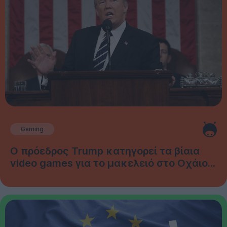
Gaming
Ο πρόεδρος Trump κατηγορεί τα βίαια
video games για το μακελειό στο Οχάιο...