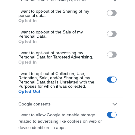
Να σημειωθεί ότι το σύστημα συνδέεται με
services and may gather and store information including but
not limited to your visit or usage behaviour. You may click to
I want to opt-out of the Sharing of my
οποιονδήποτε υπολογιστή Windows XP/7, αρκεί η
personal data.
grant or deny consent to Google and its third-party tags to
κάρτα γραφικών να "αντέχει" την ανάλυση της
Opted In
use your data for below specified purposes in below Google
οθόνης, ενώ ο βιντεοπροβολέας διαθέτει και
consent section.
I want to opt-out of the Sale of my
υποδοχές HDMI, DVI, Component, Composite.
Personal Data.
Opted In
Η εταιρία δέχεται ήδη
προπαραγγελίες
, με την
I want to opt-out of processing my
Personal Data for Targeted Advertising.
απλούστερη έκδοση του προσομοιωτή να ξεκινά από
Opted In
τις £11.500 (περίπου €14300).
I want to opt-out of Collection, Use,
Retention, Sale, and/or Sharing of my
Personal Data that Is Unrelated with the
Purposes for which it was collected.
Opted Out
Google consents
I want to allow Google to enable storage
related to advertising like cookies on web or
device identifiers in apps.