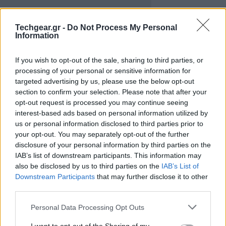
Techgear.gr -
Do Not Process My Personal
Information
If you wish to opt-out of the sale, sharing to third parties, or
processing of your personal or sensitive information for
targeted advertising by us, please use the below opt-out
section to confirm your selection. Please note that after your
opt-out request is processed you may continue seeing
interest-based ads based on personal information utilized by
us or personal information disclosed to third parties prior to
your opt-out. You may separately opt-out of the further
Για παράδειγμα η mobile έκδοση του Firefox φροντίζει
disclosure of your personal information by third parties on the
να παραμερίζει όλα τα εργαλεία προκειμένου ο
IAB’s list of downstream participants. This information may
χρήστης να έχει τον απαραίτητο χώρο για να
also be disclosed by us to third parties on the
IAB’s List of
Downstream Participants
that may further disclose it to other
σερφάρει ανενόχλητος στο Διαδίκτυο. Οι
third parties.
μεγαλύτερες, όμως, οθόνες των tablets επιτρέπουν σε
Please note that this website/app uses one or more Google
μερικά από τα χρήσιμα αυτά εργαλεία (π.χ. τα tabs)
Personal Data Processing Opt Outs
services and may gather and store information including but
να επιστρέψουν στην οθόνη.