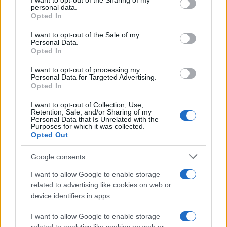
not limited to your visit or usage behaviour. You may click to
I want to opt-out of the Sharing of my
personal data.
grant or deny consent to Google and its third-party tags to
Συγκεκριμένα, σε landscape mode, τα tabs βρίσκονται
Opted In
use your data for below specified purposes in below Google
μόνιμα σε μια αριστερή sidebar, προκειμένου ο
consent section.
I want to opt-out of the Sale of my
χρήστης να εναλλάσσει τα tabs με τον αριστερό του
Personal Data.
Opted In
αντίχειρα και να κάνει scroll down με το δεξιό. Σε
portrait mode, τα tabs είναι τοποθετημένα σε ένα
I want to opt-out of processing my
Personal Data for Targeted Advertising.
μενού στο πάνω μέρος της οθόνης, έτσι ώστε στο
Opted In
κάτω μέρος της σελίδας να υπάρχει ελεύθερος χώρος
I want to opt-out of Collection, Use,
για την εμφάνιση των σελίδων.
Retention, Sale, and/or Sharing of my
Personal Data that Is Unrelated with the
Purposes for which it was collected.
Τέλος, στην έκδοση για tablets περιλαμβάνεται το
Opted Out
γνώριμο μεγάλο Back Button του Firefox, ενώ τα
Google consents
bookmarks και το ιστορικό βρίσκονται στην αριστερή
πλευρά για ευκολότερη πρόσβαση.
I want to allow Google to enable storage
related to advertising like cookies on web or
device identifiers in apps.
I want to allow Google to enable storage