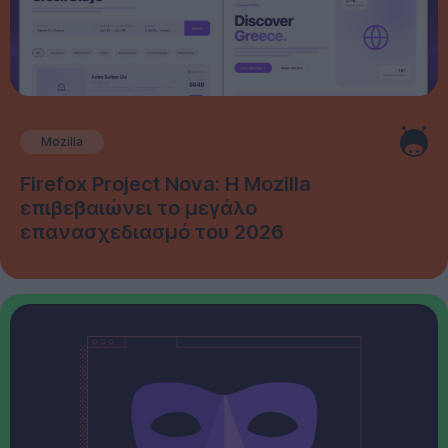
Mozilla
Firefox Project Nova: Η Mozilla
επιβεβαιώνει το μεγάλο
επανασχεδιασμό του 2026