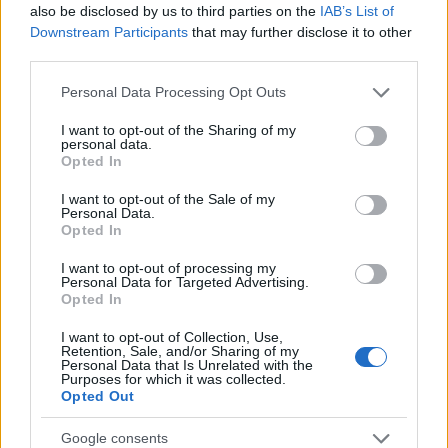
ισότιμους όρους ανταγωνισμού για το σύνολο των
also be disclosed by us to third parties on the
IAB’s List of
επιχειρήσεων.
Downstream Participants
that may further disclose it to other
third parties.
Μηχανική εναντίον Χημικής Ανακύκλωσης: Οι
Please note that this website/app uses one or more Google
Personal Data Processing Opt Outs
τεχνικές διαφορές
services and may gather and store information including but
not limited to your visit or usage behaviour. You may click to
I want to opt-out of the Sharing of my
Η
μηχανική ανακύκλωση
περιλαμβάνει τη διαλογή,
personal data.
grant or deny consent to Google and its third-party tags to
τον καθαρισμό και την αναδιαμόρφωση του
Opted In
use your data for below specified purposes in below Google
πλαστικού, αλλά περιορίζεται δραστικά από
consent section.
I want to opt-out of the Sale of my
υπολείμματα τροφών και χρωστικές. Αντίθετα, η
Personal Data.
Opted In
χημική ανακύκλωση
διασπά τα πλαστικά σε μοριακό
επίπεδο, επιτρέποντας τη δημιουργία πρώτων υλών
I want to opt-out of processing my
Personal Data for Targeted Advertising.
υψηλής καθαρότητας, απολύτως ασφαλών για
Opted In
συσκευασίες που έρχονται σε απευθείας επαφή με
I want to opt-out of Collection, Use,
τρόφιμα.
Retention, Sale, and/or Sharing of my
Personal Data that Is Unrelated with the
Purposes for which it was collected.
Μηχανική Ανακύκλωση:
Πλεονεκτεί στον υψηλό
Opted Out
όγκο επεξεργασίας καθαρών υλικών και στο
χαμηλότερο ενεργειακό κόστος, ωστόσο
Google consents