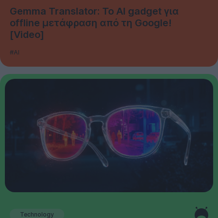
Gemma Translator: Το AI gadget για
offline μετάφραση από τη Google!
[Video]
#AI
Technology