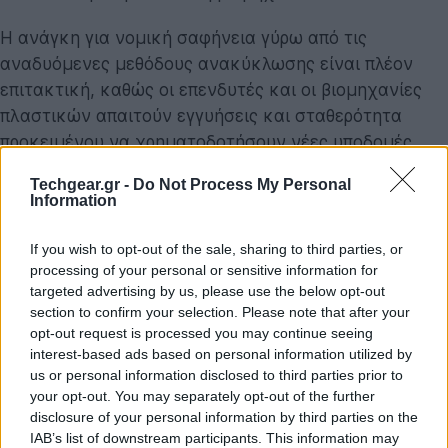
Η ανάγκη για νομική σαφήνεια γύρω από τις
αναδυόμενες μεθόδους ανακύκλωσης είναι πλέον
επιτακτική, καθώς οι επενδυτές και οι βιομηχανίες
πλαστικών απαιτούν εγγυήσεις και σταθερότητα
προκειμένου να χρηματοδοτήσουν νέες υποδομές
μεγάλης κλίμακας. Η Επίτροπος για το Περιβάλλον,
Techgear.gr -
Do Not Process My Personal
την Ανθεκτικότητα των Υδάτων και την
Information
Ανταγωνιστική Κυκλική Οικονομία,
Jessika Roswall
,
υπογράμμισε ότι ο ευρωπαϊκός τομέας ανακύκλωσης
If you wish to opt-out of the sale, sharing to third parties, or
processing of your personal or sensitive information for
αντιμετωπίζει αυξανόμενες λειτουργικές πιέσεις και η
targeted advertising by us, please use the below opt-out
επισημοποίηση των κανόνων προσφέρει την ασφάλεια
section to confirm your selection. Please note that after your
που απαιτεί η βιομηχανία για να επενδύσει στην
opt-out request is processed you may continue seeing
καινοτομία. Η νέα Εκτελεστική Πράξη της ΕΕ
interest-based ads based on personal information utilized by
εγγυάται τη διαφάνεια σε ολόκληρη την εφοδιαστική
us or personal information disclosed to third parties prior to
your opt-out. You may separately opt-out of the further
αλυσίδα, αποτρέποντας φαινόμενα «greenwashing»
disclosure of your personal information by third parties on the
(οικολογικής παραπλάνησης) και διασφαλίζοντας
IAB’s list of downstream participants. This information may