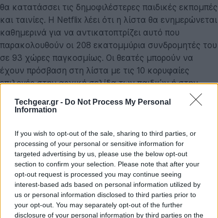
θα κατατάσσει τις δημοφιλέστερες παιδικές εκπομπές
και ταινίες. Η Netflix λέει ότι η λίστα θα ενημερώνεται
καθημερινά για να αντικατοπτρίζει αυτό που
παρακολουθούν οι 208 εκατομμύρια συνδρομητές του
σε 93 χώρες παγκοσμίως. Οι θεατές μπορούν να
έχουν πρόσβαση στη λίστα με τις 10 κορυφαίες
επιλογές στην αρχική σελίδα των παιδιών ή στην
ενότητα «Νέο και δημοφιλές» στη γραμμή μενού σε
Techgear.gr -
Do Not Process My Personal
όλες τις συσκευές.
Information
If you wish to opt-out of the sale, sharing to third parties, or
processing of your personal or sensitive information for
targeted advertising by us, please use the below opt-out
section to confirm your selection. Please note that after your
opt-out request is processed you may continue seeing
interest-based ads based on personal information utilized by
us or personal information disclosed to third parties prior to
your opt-out. You may separately opt-out of the further
disclosure of your personal information by third parties on the