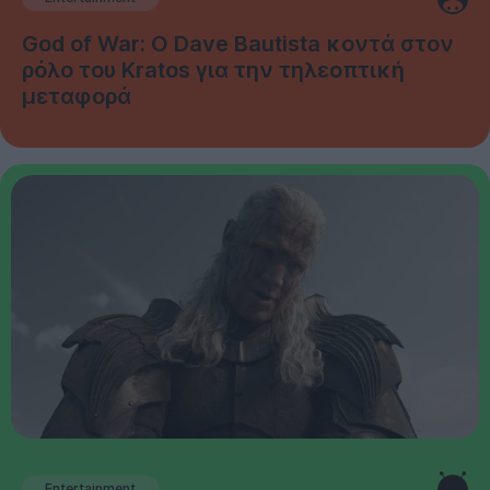
God of War: Ο Dave Bautista κοντά στον
ρόλο του Kratos για την τηλεοπτική
μεταφορά
Entertainment