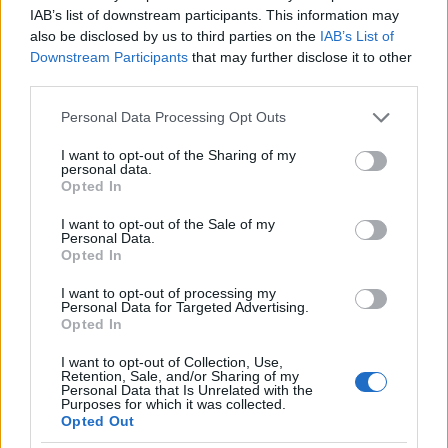
IAB’s list of downstream participants. This information may
also be disclosed by us to third parties on the
IAB’s List of
Downstream Participants
that may further disclose it to other
Προκειμένου να βοηθήσει τους γονείς να
third parties.
παρακολουθούν τι βλέπουν τα παιδιά τους, η Netflix
Please note that this website/app uses one or more Google
Personal Data Processing Opt Outs
θα στέλνει επίσης κάθε δύο εβδομάδες ένα
services and may gather and store information including but
ενημερωτικό δελτίο μέσω email γεμάτο με προτάσεις
not limited to your visit or usage behaviour. You may click to
I want to opt-out of the Sharing of my
personal data.
που βασίζονται στις συνήθειες των παιδιών,
grant or deny consent to Google and its third-party tags to
Opted In
use your data for below specified purposes in below Google
συμπεριλαμβανομένων των θεματικών προτιμήσεών
consent section.
I want to opt-out of the Sale of my
τους και συμβουλές για τον γονικό έλεγχο. Αυτό θα
Personal Data.
αποστέλλεται στους γονείς που έχουν δημιουργήσει
Opted In
προφίλ για τα παιδιά τους από τις 16 Ιουλίου 2021.
I want to opt-out of processing my
Personal Data for Targeted Advertising.
Οι εν λόγω λειτουργίες έρχονται, καθώς η Netflix
Opted In
αυξάνει το περιεχόμενο για τα παιδιά, ενόψει του
I want to opt-out of Collection, Use,
σκληρού ανταγωνισμού από τους ανταγωνιστές της.
Retention, Sale, and/or Sharing of my
Personal Data that Is Unrelated with the
Μάλιστα, η εταιρεία επέκτεινε τη συμφωνία
Purposes for which it was collected.
Opted Out
αδειοδότησης στις ΗΠΑ για ταινίες κινουμένων