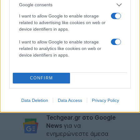
σχεδίων της Universal, δίνοντάς της πρόσβαση σε
Google consents
ταινίες των Illumination και Dreamworks όπως το
I want to allow Google to enable storage
Minions: The Rise of Gru.
related to advertising like cookies on web or
device identifiers in apps.
*Ακολουθήστε το
Techgear.gr στο Google News για
να ενημερώνεστε άμεσα για όλα τα νέα άρθρα
! Όσοι
I want to allow Google to enable storage
related to analytics like cookies on web or
χρησιμοποιείτε υπηρεσία RSS (π.χ.
Feedly
), μπορείτε
device identifiers in apps.
να προσθέσετε το techgear.gr στη λίστα σας με
αντιγραφή και επικόλληση της διεύθυνσης
https://www.techgear.gr/feed
στο αντίστοιχο πεδίο
CONFIRM
της υπηρεσίας σας. Αν προτιμάτε το Twitter, θα μας
βρείτε στο προφίλ
@techgeargr
.
Data Deletion
Data Access
Privacy Policy
Ακολουθήστε το
Techgear.gr στο Google
News
για να
ενημερώνεστε άμεσα