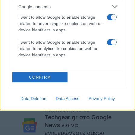
τους ευθύνη, οι 11 δεν έκαναν απολύτως τίποτα με
Google consents
αποτέλεσμα να σκοτωθούν οι πέντε πεζοί, ενώ οι
I want to allow Google to enable storage
υπόλοιποι τρεις τράβηξαν το μοχλό και στη συνέχεια
related to advertising like cookies on web or
άλλαξαν γνώμη και τον επανέφεραν στην αρχική του
device identifiers in apps.
θέση.
I want to allow Google to enable storage
related to analytics like cookies on web or
Πολύ ενδιαφέροντα πλην όμως σοκαριστικά τα
device identifiers in apps.
αποτελέσματα της έρευνας. Εσείς τι θα κάνατε σε μια
τέτοια περίπτωση; Θα αφήνατε τα πράγματα ως έχουν
ή θα πέρνατε το βάρος να σκοτώσετε έναν αθώο
CONFIRM
άνθρωπο για να σωθούν πέντε;
[πηγή
dailymail
]
Data Deletion
Data Access
Privacy Policy
Ακολουθήστε το
Techgear.gr στο Google
News
για να
ενημερώνεστε άμεσα