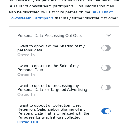
disclosure of your personal information by third parties on the
IAB’s list of downstream participants. This information may
also be disclosed by us to third parties on the
IAB’s List of
Downstream Participants
that may further disclose it to other
third parties.
Please note that this website/app uses one or more Google
Personal Data Processing Opt Outs
services and may gather and store information including but
not limited to your visit or usage behaviour. You may click to
I want to opt-out of the Sharing of my
personal data.
grant or deny consent to Google and its third-party tags to
Opted In
use your data for below specified purposes in below Google
Για τις ανάγκες της έρευνας, μια ομάδα σπουδαστών
consent section.
I want to opt-out of the Sale of my
μεταφέρθηκε σε εικονικό περιβάλλον, όπου ένα τρένο
Personal Data.
Opted In
κατευθυνόταν ταχύτατα προς μια παρέα πέντε πεζών.
Τραβώντας ένα μοχλό, οι συμμετέχοντες μπορούσαν
I want to opt-out of processing my
Personal Data for Targeted Advertising.
να κάνουν το τρένο να αλλάξει σιδηροτροχιά
Opted In
κατευθυνόμενο στο εξής προς ένα μόνο άνθρωπο.
I want to opt-out of Collection, Use,
Retention, Sale, and/or Sharing of my
Από τους 147 συμμετέχοντες, οι 133 (90.5%)
Personal Data that Is Unrelated with the
Purposes for which it was collected.
αποφάσισαν να τραβήξουν το μοχλό στερώντας
Opted Out
-έστω και εικονικά- τη ζωή ενός ανθρώπου με δική