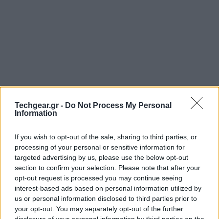
Techgear.gr -
Do Not Process My Personal
Information
Πρόσφατη μελέτη του Michigan University έδειξε ότι η
συντριπτική πλειοψηφία των ανθρώπων σε ποσοστό
If you wish to opt-out of the sale, sharing to third parties, or
90% δε θα δίσταζε να σκοτώσει κάποιο συνάνθρωπό
processing of your personal or sensitive information for
του. Τα καλά νέα; Θα το έκανε μόνο για να σώσει
targeted advertising by us, please use the below opt-out
section to confirm your selection. Please note that after your
άλλες πέντε ζωές...
opt-out request is processed you may continue seeing
interest-based ads based on personal information utilized by
us or personal information disclosed to third parties prior to
your opt-out. You may separately opt-out of the further