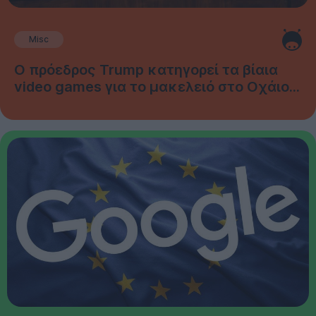
Misc
Ο πρόεδρος Trump κατηγορεί τα βίαια
video games για το μακελειό στο Οχάιο...