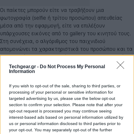
Οι παίκτες μπορούν είτε να τραβήξουν μια
φωτογραφία (selfie ή τρίτου προσώπου) απευθείας
μέσα από την εφαρμογή, είτε να επιλέξουν
υπάρχουσες εικόνες από το gallery του κινητού τους.
Στη συνέχεια, ο αλγόριθμος του παιχνιδιού
απομονώνει τα χαρακτηριστικά του προσώπου και τα
ενσωματώνει στα 80 διαθέσιμα minigames. Η δομή
των επιπέδων αναμένεται να ακολουθεί τον γρήγορο,
Techgear.gr -
Do Not Process My Personal
Information
μικρής διάρκειας (micro-game) ρυθμό που καθιέρωσε
το
WarioWare
, με έμφαση στα γρήγορα
If you wish to opt-out of the sale, sharing to third parties, or
αντανακλαστικά και την κατανόηση της οθόνης
processing of your personal or sensitive information for
αφής.
targeted advertising by us, please use the below opt-out
section to confirm your selection. Please note that after your
Ένα από τα σημαντικότερα τεχνικά πλεονεκτήματα
opt-out request is processed you may continue seeing
του
Pictonico
αφορά τη διαχείριση των δεδομένων.
interest-based ads based on personal information utilized by
us or personal information disclosed to third parties prior to
Κατά την εκτέλεση της εφαρμογής και την επιλογή
your opt-out. You may separately opt-out of the further
φωτογραφιών, η επεξεργασία της εικόνας και η