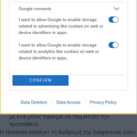
περιορίζεται απλώς σε μια γραμμική αλληλουχία
Google consents
παιχνιδιών. Το Pictonico προσφέρει τις εξής
λειτουργίες (game modes):
I want to allow Google to enable storage
related to advertising like cookies on web or
Stage-by-Stage Progression:
Το βασικό campaign
device identifiers in apps.
όπου η δυσκολία κλιμακώνεται σταδιακά, ιδανικό
I want to allow Google to enable storage
για την εκμάθηση των μηχανισμών.
related to analytics like cookies on web or
Score Attack:
Οι παίκτες καλούνται να αντέξουν
device identifiers in apps.
όσο το δυνατόν περισσότερο, με την ταχύτητα και
την πολυπλοκότητα των micro-games να
αυξάνεται εκθετικά.
CONFIRM
High Speed Mode:
Μια λειτουργία αποκλειστικά
επικεντρωμένη στα άμεσα αντανακλαστικά.
Data Deletion
Data Access
Privacy Policy
Sudden Death:
Το περιθώριο λάθους μηδενίζεται,
με ένα μόλις σφάλμα να τερματίζει την
προσπάθεια.
Η Nintendo επιλέγει τη διαδρομή της διαφάνειας όσον