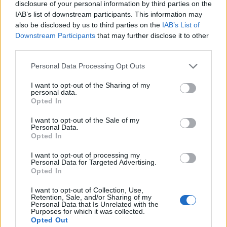
disclosure of your personal information by third parties on the
προσαρμογή της στα 3D μοντέλα του παιχνιδιού
IAB’s list of downstream participants. This information may
γίνεται αυστηρά τοπικά (on-device processing). Η
also be disclosed by us to third parties on the
IAB’s List of
Downstream Participants
that may further disclose it to other
Nintendo ξεκαθάρισε επίσημα πως καμία φωτογραφία
third parties.
δεν μεταφορτώνεται (upload) στους servers της, ένα
στοιχείο ζωτικής σημασίας για την προστασία των
Please note that this website/app uses one or more Google
Personal Data Processing Opt Outs
services and may gather and store information including but
προσωπικών δεδομένων των χρηστών.
not limited to your visit or usage behaviour. You may click to
I want to opt-out of the Sharing of my
personal data.
grant or deny consent to Google and its third-party tags to
Επιπλέον, σε αντίθεση με το
Super Mario Run
που
Opted In
use your data for below specified purposes in below Google
απαιτούσε διαρκή σύνδεση στο διαδίκτυο
consent section.
I want to opt-out of the Sale of my
προκαλώντας αντιδράσεις, το Pictonico μπορεί να
Personal Data.
Opted In
λειτουργήσει εντελώς offline. Η χρήση δεδομένων ή
Wi-Fi απαιτείται αποκλειστικά για την πρώτη
I want to opt-out of processing my
Personal Data for Targeted Advertising.
εκκίνηση της εφαρμογής, την αλλαγή γλώσσας και τη
Opted In
συναλλαγή κατά την αγορά και λήψη των επιπλέον
I want to opt-out of Collection, Use,
πακέτων (volumes).
Retention, Sale, and/or Sharing of my
Personal Data that Is Unrelated with the
Purposes for which it was collected.
Για να διασφαλιστεί το replayability, ο τίτλος δεν
Opted Out