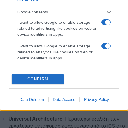
Google consents
I want to allow Google to enable storage
related to advertising like cookies on web or
device identifiers in apps.
Τα κύρια τεχνικά σημεία που αφορούν τα νέα
I want to allow Google to enable storage
related to analytics like cookies on web or
συστήματα περιλαμβάνουν:
device identifiers in apps.
Απόλυτη συμβατότητα με νέο Hardware:
Ειδικές
βελτιστοποιήσεις λογισμικού για το iPhone 17e, το
CONFIRM
M4 iPad Air, τη νέα οθόνη Studio Display XDR και
το φημολογούμενο "πιο επισκευάσιμο MacBook
των τελευταίων ετών", το οποίο αναμένεται να
Data Deletion
Data Access
Privacy Policy
αλλάξει τα δεδομένα της εταιρείας στο Right to
Repair.
Universal Architecture:
Περαιτέρω εξέλιξη των
εργαλείων μεταφοράς εφαρμογών από το iOS στο