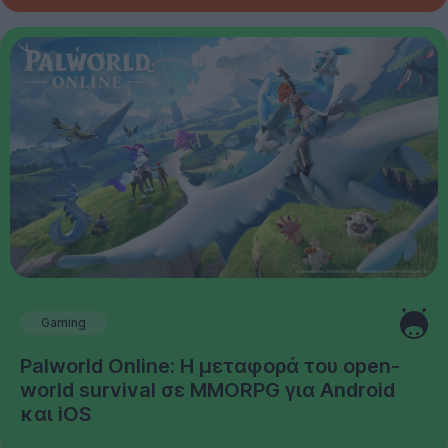
Gaming
Palworld Online: Η μεταφορά του open-
world survival σε MMORPG για Android
και iOS