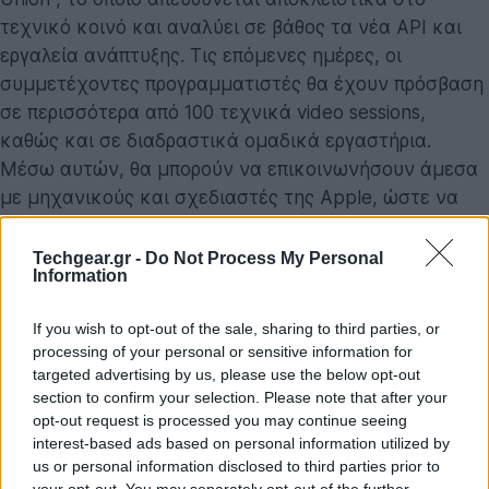
τεχνικό κοινό και αναλύει σε βάθος τα νέα API και
εργαλεία ανάπτυξης. Τις επόμενες ημέρες, οι
συμμετέχοντες προγραμματιστές θα έχουν πρόσβαση
σε περισσότερα από 100 τεχνικά video sessions,
καθώς και σε διαδραστικά ομαδικά εργαστήρια.
Μέσω αυτών, θα μπορούν να επικοινωνήσουν άμεσα
με μηχανικούς και σχεδιαστές της Apple, ώστε να
προσαρμόσουν τις εφαρμογές τους στα νέα δεδομένα.
Επιπλέον, έχει ήδη δοθεί στη δημοσιότητα η λίστα με
Techgear.gr -
Do Not Process My Personal
Information
τους 36 φιναλίστ για τα Apple Design Awards 2026,
τα οποία θα απονεμηθούν στο πλαίσιο των
If you wish to opt-out of the sale, sharing to third parties, or
εορταστικών εκδηλώσεων.
processing of your personal or sensitive information for
targeted advertising by us, please use the below opt-out
Στο επίκεντρο του συνεδρίου θα βρεθούν τα
iOS 27,
section to confirm your selection. Please note that after your
iPadOS 27
,
macOS 27
,
watchOS 27
,
tvOS 27
και
opt-out request is processed you may continue seeing
interest-based ads based on personal information utilized by
visionOS 27
, με την εταιρεία να προβάλει ένα
us or personal information disclosed to third parties prior to
απολύτως ενοποιημένο οικοσύστημα,
your opt-out. You may separately opt-out of the further