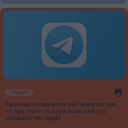
Telegram
Προσωρινή αφαίρεση του Telegram από
το App Store: Οι λόγοι πίσω από την
απόφαση της Apple