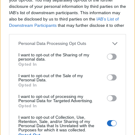
διευκολύνοντας εννοιολογικά και πρακτικά τους
disclosure of your personal information by third parties on the
προγραμματιστές.
IAB’s list of downstream participants. This information may
also be disclosed by us to third parties on the
IAB’s List of
Downstream Participants
that may further disclose it to other
third parties.
Please note that this website/app uses one or more Google
Personal Data Processing Opt Outs
services and may gather and store information including but
not limited to your visit or usage behaviour. You may click to
I want to opt-out of the Sharing of my
personal data.
grant or deny consent to Google and its third-party tags to
Opted In
use your data for below specified purposes in below Google
consent section.
I want to opt-out of the Sale of my
Personal Data.
Opted In
I want to opt-out of processing my
Personal Data for Targeted Advertising.
Opted In
I want to opt-out of Collection, Use,
Retention, Sale, and/or Sharing of my
Personal Data that Is Unrelated with the
Purposes for which it was collected.
Opted Out