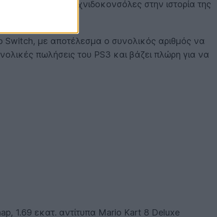
ο επιτυχημένες παιχνιδοκονσόλες στην ιστορία της
o Switch, με αποτέλεσμα ο συνολικός αριθμός να
υνολικές πωλήσεις του PS3 και βάζει πλώρη για να
, 1.69 εκατ. αντίτυπα Mario Kart 8 Deluxe