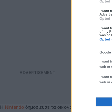
Opted 
I want 
Advertis
Opted 
I want t
of my P
was col
Opted 
Google 
I want t
web or d
I want t
web or d
Η
Nintendo
δημοσίευσε τα οικονομικά αποτελέσματα