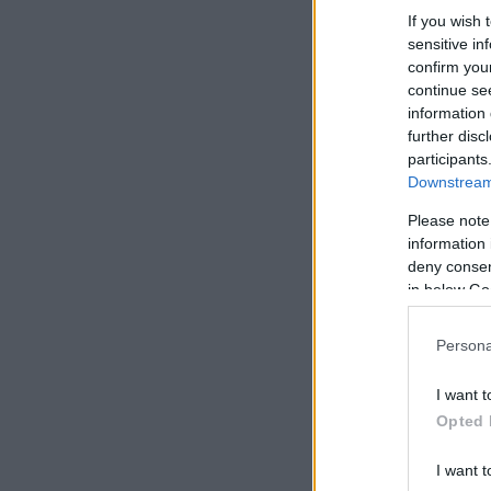
If you wish 
sensitive in
confirm you
continue se
information 
further disc
participants
Downstream 
Please note
information 
deny consent
in below Go
Persona
I want t
Opted 
I want t