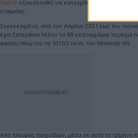
Switch
εξακολουθεί να καταγράφει πολύ σημαντικά ν
εταιρείας.
Συγκεκριμένα, από τον Απρίλιο 2021 έως τον Ιούν
έχει ξεπεράσει πλέον τα 89 εκατομμύρια τεμάχια π
αφήσει πίσω του τα 101.63 εκατ. του Nintendo Wii.
Από πλευράς παιχνιδιών, μέσα σε αυτό το τρίμηνο π