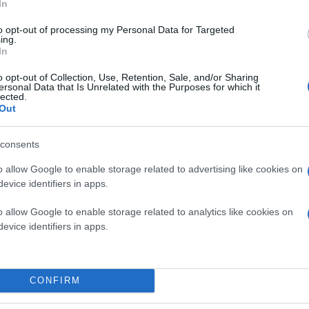
In
to opt-out of processing my Personal Data for Targeted
ing.
In
o opt-out of Collection, Use, Retention, Sale, and/or Sharing
ersonal Data that Is Unrelated with the Purposes for which it
lected.
Out
consents
o allow Google to enable storage related to advertising like cookies on
evice identifiers in apps.
o allow Google to enable storage related to analytics like cookies on
evice identifiers in apps.
CONFIRM
 του δεύτερου τριμήνου του 2021 και για παρά την