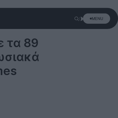
MENU
ε τα 89
ωσιακά
mes