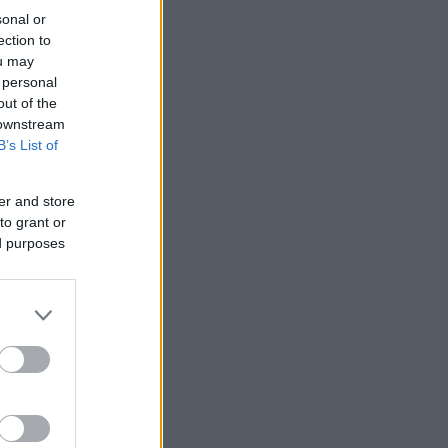
sonal or
ection to
ou may
 personal
out of the
 downstream
B’s List of
er and store
to grant or
ed purposes