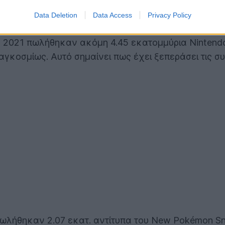
ούμερα που αποδεικνύουν ότι είναι μία από τις πι
Data Deletion
Data Access
Privacy Policy
ιο 2021 πωλήθηκαν ακόμη 4.45 εκατομμύρια Nintend
αγκοσμίως. Αυτό σημαίνει πως έχει ξεπεράσει τις σ
ωλήθηκαν 2.07 εκατ. αντίτυπα του New Pokémon Snap