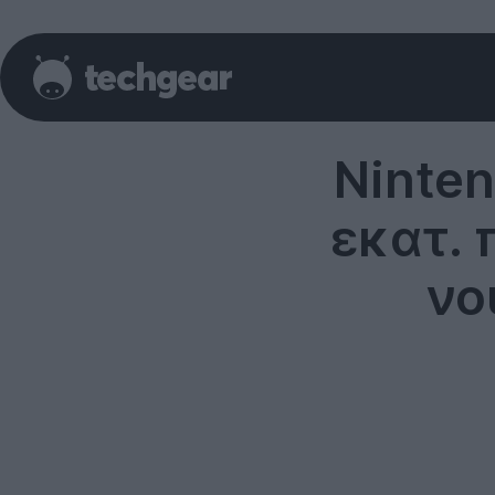
Ninten
εκατ.
νο