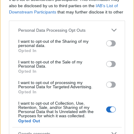
also be disclosed by us to third parties on the
IAB’s List of
Η επίθεση ξεκίνησε με την αποστολή ενός επίγειου
Downstream Participants
that may further disclose it to other
ρομπότ-καμικάζι, το οποίο κατευθύνθηκε προς
third parties.
ρωσικό οχυρό και αυτοκαταστράφηκε,
Please note that this website/app uses one or more Google
Personal Data Processing Opt Outs
καταστρέφοντας το σημείο άμυνας. Στη συνέχεια,
services and may gather and store information including but
ένα δεύτερο
ρομπότ
πλησίασε τα ερείπια. Οι Ρώσοι
not limited to your visit or usage behaviour. You may click to
I want to opt-out of the Sharing of my
personal data.
grant or deny consent to Google and its third-party tags to
στρατιώτες που επέζησαν, μπροστά στο ενδεχόμενο
Opted In
use your data for below specified purposes in below Google
να έχουν την ίδια μοίρα, αποφάσισαν να παραδοθούν.
consent section.
I want to opt-out of the Sale of my
Ολόκληρη η διαδικασία της παράδοσης και της
Personal Data.
Opted In
μεταφοράς των αιχμαλώτων στις ουκρανικές
γραμμές έγινε χωρίς ανθρώπινη παρουσία στο πεδίο,
I want to opt-out of processing my
Personal Data for Targeted Advertising.
εξ αποστάσεως, υπό την επίβλεψη εναέριων drones
Opted In
που περιγράφονται από την ίδια τη μονάδα ως
«πουλιά» και διατηρούσαν πλήρη έλεγχο της
I want to opt-out of Collection, Use,
Retention, Sale, and/or Sharing of my
κατάστασης.
Personal Data that Is Unrelated with the
Purposes for which it was collected.
Opted Out
Αυτό που καθιστά την επιχείρηση τόσο σημαντική δεν
είναι μόνο η τακτική της επιτυχία, αλλά η
Google consents