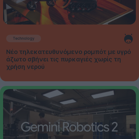
Technology
Νέο τηλεκατευθυνόμενο ρομπότ με υγρό
άζωτο σβήνει τις πυρκαγιές χωρίς τη
χρήση νερού