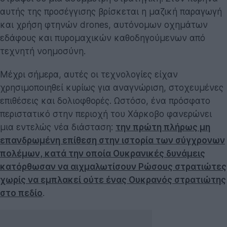
αυτής της προσέγγισης βρίσκεται η μαζική παραγωγή
και χρήση φτηνών drones, αυτόνομων οχημάτων
εδάφους και πυρομαχικών καθοδηγούμενων από
τεχνητή νοημοσύνη.
Μέχρι σήμερα, αυτές οι τεχνολογίες είχαν
χρησιμοποιηθεί κυρίως για αναγνώριση, στοχευμένες
επιθέσεις και δολιοφθορές. Ωστόσο, ένα πρόσφατο
περιστατικό στην περιοχή του Χάρκοβο φανερώνει
μια εντελώς νέα διάσταση:
την πρώτη πλήρως μη
επανδρωμένη επίθεση στην ιστορία των σύγχρονων
πολέμων, κατά την οποία Ουκρανικές δυνάμεις
κατόρθωσαν να αιχμαλωτίσουν Ρώσους στρατιώτες
χωρίς να εμπλακεί ούτε ένας Ουκρανός στρατιώτης
στο πεδίο
.