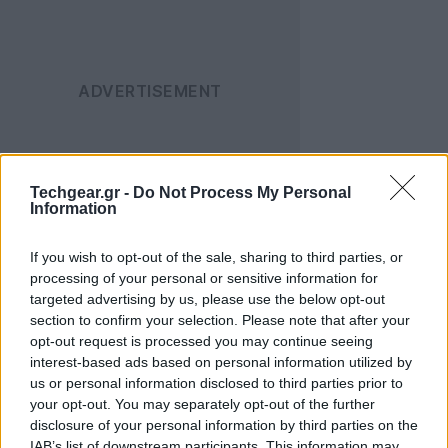
Techgear.gr -
Do Not Process My Personal
Information
Το περιστατικό αυτό χαρακτηρίστηκε από πολλούς ως
σημείο καμπής στην εξέλιξη του πολέμου. Την
If you wish to opt-out of the sale, sharing to third parties, or
processing of your personal or sensitive information for
επιχείρηση ανέλαβε μια πειραματική μονάδα ειδικών
targeted advertising by us, please use the below opt-out
επιχειρήσεων: η εταιρεία "
DEUS EX MACHINA
", που
section to confirm your selection. Please note that after your
ανήκει στην 3ª Ξεχωριστή Ταξιαρχία Επίθεσης
opt-out request is processed you may continue seeing
(Separate Assault Brigade). Σύμφωνα με την επίσημη
interest-based ads based on personal information utilized by
ανακοίνωση της μονάδας, η επιχείρηση πέτυχε εκεί
us or personal information disclosed to third parties prior to
your opt-out. You may separately opt-out of the further
όπου προηγούμενες προσπάθειες με ανθρώπινο
disclosure of your personal information by third parties on the
δυναμικό είχαν αποτύχει.
IAB’s list of downstream participants. This information may