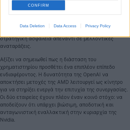
απόφαση να προχωρήσει σε μια τέτοια συμφωνία
CONFIRM
αποκαλύπτει ότι, ακόμα κι αν μια διόρθωση στην
αγορά είναι αναπόφευκτη, η εξάρτηση από έναν μόνο
προμηθευτή είναι πολύ μεγαλύτερος κίνδυνος. Η
Data Deletion
Data Access
Privacy Policy
συνεργασία με την AMD λειτουργεί έτσι ως
στρατηγική ασφάλεια απέναντι σε μελλοντικές
αναταράξεις.
Αξίζει να σημειωθεί πως η διάσταση του
χρηματιστηρίου προσθέτει ένα επιπλέον επίπεδο
ενδιαφέροντος. Η δυνατότητα της OpenAI να
αποκτήσει μετοχές της AMD λειτουργεί ως κίνητρο
για να στηρίξει ενεργά την επιτυχία της συνεργασίας.
Οι δύο εταιρείες έχουν πλέον έναν κοινό στόχο: να
αποδείξουν ότι υπάρχει βιώσιμη, αποδοτική και
ανταγωνιστική εναλλακτική στην κυριαρχία της
Nvidia.