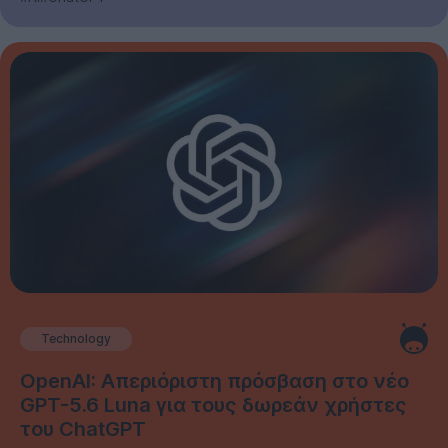
Technology
OpenAI: Απεριόριστη πρόσβαση στο νέο
GPT-5.6 Luna για τους δωρεάν χρήστες
του ChatGPT