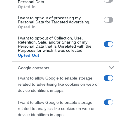
Personal Data.
Opted In
Η είσοδος της AMD στο παιχνίδι σε τόσο μεγάλη
I want to opt-out of processing my
κλίμακα, με την υποστήριξη της OpenAI, αλλάζει τα
Personal Data for Targeted Advertising.
δεδομένα. Περισσότερος ανταγωνισμός σημαίνει
Opted In
περισσότερη καινοτομία, καλύτερη διαθεσιμότητα
I want to opt-out of Collection, Use,
εξοπλισμού και, πιθανώς, χαμηλότερο κόστος για τις
Retention, Sale, and/or Sharing of my
Personal Data that Is Unrelated with the
υπηρεσίες cloud που στηρίζουν τον ψηφιακό μας
Purposes for which it was collected.
Opted Out
κόσμο. Η τεχνητή νοημοσύνη εξαρτάται σε τεράστιο
βαθμό από την υποδομή που τη φιλοξενεί, και το
Google consents
γεγονός ότι ανοίγει ο ανταγωνισμός σε αυτό το
I want to allow Google to enable storage
επίπεδο μόνο θετικά μπορεί να αποβεί για το
related to advertising like cookies on web or
οικοσύστημα.
device identifiers in apps.
Ενδιαφέρον έχει και το timing της ανακοίνωσης. Η
I want to allow Google to enable storage
OpenAI έχει εκφράσει δημόσια ανησυχίες για το κατά
related to analytics like cookies on web or
device identifiers in apps.
πόσο η παρούσα «φούσκα» επενδύσεων στο AI
hardware
είναι βιώσιμη μακροπρόθεσμα. Ωστόσο, η