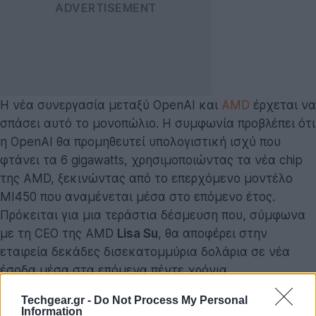
Η νέα συνεργασία μεταξύ OpenAI και
AMD
έρχεται να
σπάσει αυτό το μονοπώλιο. Η συμφωνία προβλέπει ότι
η OpenAI θα προμηθευτεί υπολογιστική ισχύ που
φτάνει τα 6 gigawatts, χρησιμοποιώντας τα νέα chip
της AMD, ξεκινώντας από το επερχόμενο μοντέλο
MI450 που αναμένεται μέσα στο επόμενο έτος.
Πρόκειται για μια τεράστια δέσμευση που, σύμφωνα
με τη CEO της AMD
Lisa Su
, θα αποφέρει στην
εταιρεία δεκάδες δισεκατομμύρια δολάρια σε νέα
έσοδα μέσα στα επόμενα πέντε χρόνια.
Techgear.gr -
Do Not Process My Personal
Πέρα από την οικονομική διάσταση, η συμφωνία
Information