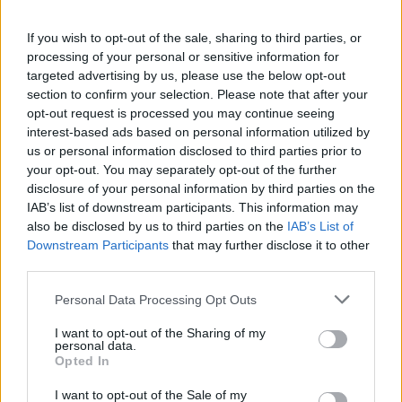
περιλαμβάνει και μια στρατηγική κίνηση με
μακροπρόθεσμες προεκτάσεις: η OpenAI αποκτά το
If you wish to opt-out of the sale, sharing to third parties, or
δικαίωμα να αγοράσει έως και το 10% των μετοχών
processing of your personal or sensitive information for
της AMD σε προνομιακή τιμή, εφόσον επιτευχθούν
targeted advertising by us, please use the below opt-out
section to confirm your selection. Please note that after your
συγκεκριμένα τεχνολογικά και χρηματιστηριακά
opt-out request is processed you may continue seeing
ορόσημα. Με αυτό τον τρόπο, οι δύο εταιρείες δεν
interest-based ads based on personal information utilized by
περιορίζονται απλώς σε μια εμπορική συνεργασία –
us or personal information disclosed to third parties prior to
συνδέουν τα συμφέροντά τους σε βάθος χρόνου.
your opt-out. You may separately opt-out of the further
disclosure of your personal information by third parties on the
IAB’s list of downstream participants. This information may
Η κίνηση αυτή σηματοδοτεί μια ιστορική αλλαγή στη
also be disclosed by us to third parties on the
IAB’s List of
δυναμική της βιομηχανίας των ημιαγωγών. Εδώ και
Downstream Participants
that may further disclose it to other
χρόνια, η Nvidia απολάμβανε μια σχεδόν απόλυτη
third parties.
κυριαρχία, έχοντας μετατραπεί στον αποκλειστικό
Please note that this website/app uses one or more Google
Personal Data Processing Opt Outs
πάροχο των κρίσιμων GPUs για την ανάπτυξη
services and may gather and store information including but
τεχνητής νοημοσύνης. Αυτή η υπερσυγκέντρωση
not limited to your visit or usage behaviour. You may click to
I want to opt-out of the Sharing of my
personal data.
ισχύος δημιούργησε ένα είδος «στενώματος» στην
grant or deny consent to Google and its third-party tags to
Opted In
use your data for below specified purposes in below Google
αγορά, όπου η πρόσβαση σε chips αποτελούσε εμπόδιο
consent section.
I want to opt-out of the Sale of my
ακόμη και για τις πιο καινοτόμες εταιρείες.