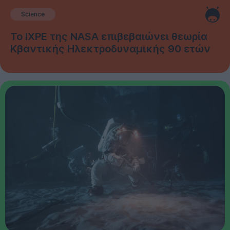
Science
Το IXPE της NASA επιβεβαιώνει θεωρία
Κβαντικής Ηλεκτροδυναμικής 90 ετών