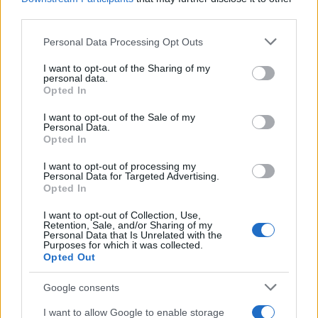
μεταφοράς υπερφορτώνονται από τεράστια ηλεκτρικά
third parties.
ρεύματα. Στο
Διάστημα
, οι δορυφόροι παλεύουν να
Please note that this website/app uses one or more Google
Personal Data Processing Opt Outs
διατηρήσουν την τροχιά τους καθώς η ατμόσφαιρα
services and may gather and store information including but
διογκώνεται, αυξάνοντας την τριβή έως και κατά
not limited to your visit or usage behaviour. You may click to
I want to opt-out of the Sharing of my
personal data.
400%.
grant or deny consent to Google and its third-party tags to
Opted In
use your data for below specified purposes in below Google
«
Ένα τέτοιο φαινόμενο δεν θα προκαλούσε μόνο
consent section.
I want to opt-out of the Sale of my
Personal Data.
αυξημένο κίνδυνο συγκρούσεων με διαστημικά
Opted In
συντρίμμια, αλλά και επιτάχυνση της φθοράς των
I want to opt-out of processing my
δορυφόρων λόγω της κατανάλωσης καυσίμων για τη
Personal Data for Targeted Advertising.
διόρθωση τροχιάς
», εξηγεί ο Jorge Amaya,
Opted In
συντονιστής προσομοιώσεων διαστημικού καιρού
I want to opt-out of Collection, Use,
στον ESA.
Retention, Sale, and/or Sharing of my
Personal Data that Is Unrelated with the
Purposes for which it was collected.
Opted Out
Google consents
I want to allow Google to enable storage