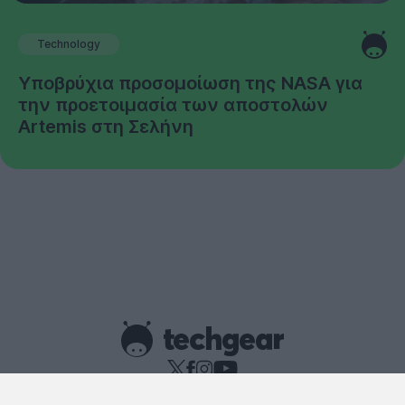
Technology
Υποβρύχια προσομοίωση της NASA για
την προετοιμασία των αποστολών
Artemis στη Σελήνη