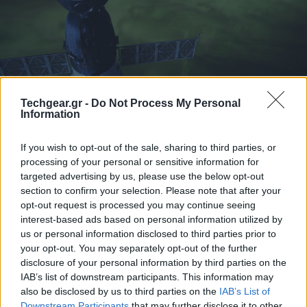
Techgear.gr -
Do Not Process My Personal
Information
Δεκαπέντε ώρες μετά, η Γη δέχεται το πιο βίαιο
πλήγμα. Μια τεράστια στεμματική εκτίναξη μάζας —
If you wish to opt-out of the sale, sharing to third parties, or
ένα σύννεφο πλάσματος με φορτισμένα σωματίδια
processing of your personal or sensitive information for
που ταξιδεύουν με ταχύτητα έως 2.000 χιλιόμετρα το
targeted advertising by us, please use the below opt-out
section to confirm your selection. Please note that after your
δευτερόλεπτο— συγκρούεται με τον μαγνητικό φλοιό
opt-out request is processed you may continue seeing
του πλανήτη, προκαλώντας παγκόσμια γεωμαγνητική
interest-based ads based on personal information utilized by
καταιγίδα.
us or personal information disclosed to third parties prior to
your opt-out. You may separately opt-out of the further
Στο έδαφος, εντυπωσιακές αύρες φωτίζουν τον
disclosure of your personal information by third parties on the
ουρανό μέχρι και τη Σικελία, αλλά ταυτόχρονα τα
IAB’s list of downstream participants. This information may
also be disclosed by us to third parties on the
IAB’s List of
ηλεκτρικά δίκτυα καταρρέουν και οι γραμμές
Downstream Participants
that may further disclose it to other