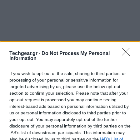
Techgear.gr -
Do Not Process My Personal
Information
If you wish to opt-out of the sale, sharing to third parties, or
processing of your personal or sensitive information for
targeted advertising by us, please use the below opt-out
Η Βρετανική Αστυνομία κατάφερε να ανακαλύψει
section to confirm your selection. Please note that after your
κύκλωμα παιδεραστών με περισσότερα από 70 μέλη,
opt-out request is processed you may continue seeing
χάρι σε ένα κινητό τηλέφωνο
Sony
Ericsson W350i
. Ο
interest-based ads based on personal information utilized by
κάτοχος του τηλεφώνου το είχε ξεχάσει σε ένα
us or personal information disclosed to third parties prior to
your opt-out. You may separately opt-out of the further
λεωφορείο και ο οδηγός που το βρήκε ανακάλυψε
disclosure of your personal information by third parties on the
ανάρμοστες φωτογραφίες παιδιών.
IAB’s list of downstream participants. This information may
also be disclosed by us to third parties on the
IAB’s List of