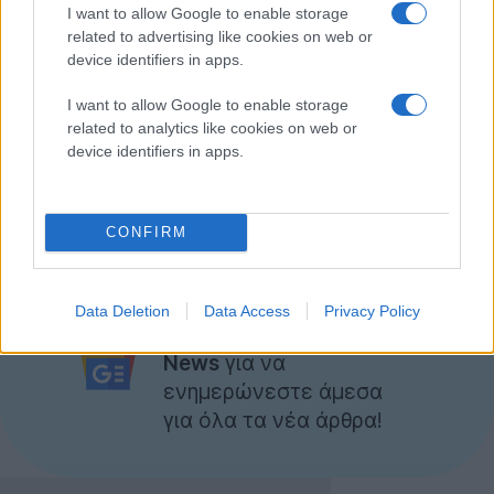
έξι εκ των οποίων περιελάμβαναν 370 ακατάλληλες
I want to allow Google to enable storage
related to advertising like cookies on web or
φωτογραφίες παιδιών, ενώ από τις επαφές τους
device identifiers in apps.
βρέθηκαν όλα τα στοιχεία για άλλους 70 περίπου
παιδόφιλους.
I want to allow Google to enable storage
related to analytics like cookies on web or
Ο συγκεκριμένος "αφηρημένος" κατάφερε να γλιτώσει
device identifiers in apps.
τη φυλακή, αλλά θα εκτίσει τριετή κοινωνική
εργασία.
CONFIRM
[πηγή
DailyMail
]
Ακολουθήστε το
Data Deletion
Data Access
Privacy Policy
Techgear.gr στο Google
News
για να
ενημερώνεστε άμεσα
για όλα τα νέα άρθρα!