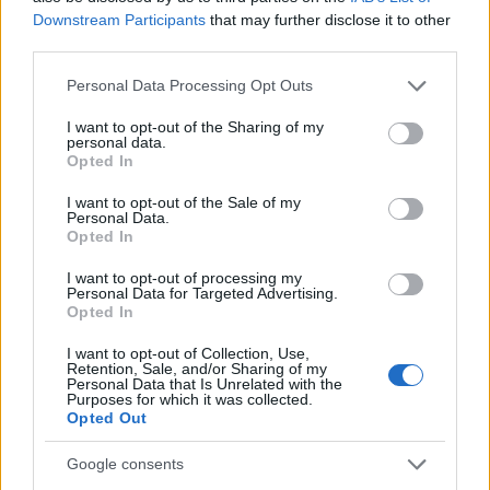
Downstream Participants
that may further disclose it to other
third parties.
Please note that this website/app uses one or more Google
Personal Data Processing Opt Outs
services and may gather and store information including but
not limited to your visit or usage behaviour. You may click to
I want to opt-out of the Sharing of my
personal data.
grant or deny consent to Google and its third-party tags to
Opted In
use your data for below specified purposes in below Google
consent section.
I want to opt-out of the Sale of my
Personal Data.
Opted In
I want to opt-out of processing my
Personal Data for Targeted Advertising.
Παρά το γεγονός ότι ήταν προπληρωμένο κινητό, η
Opted In
αστυνομία κατάφερε να βρει τα ίχνη του 50χρονού
I want to opt-out of Collection, Use,
άντρα (καθηλωμένος σε αναπηρικό καρότσι μάλιστα)
Retention, Sale, and/or Sharing of my
Personal Data that Is Unrelated with the
μέσω του καταστήματος από όπου είχε κάνει την
Purposes for which it was collected.
αγορά με την πιστωτική του κάρτα. Αφού βρέθηκαν
Opted Out
τα στοιχεία του, μετά από έρευνα που διεξήχθη στο
Google consents
σπίτι του κατασχέθηκαν άλλα 14 κινητά τηλέφωνα,