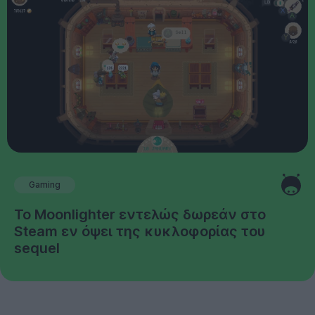
Gaming
Το Moonlighter εντελώς δωρεάν στο
Steam εν όψει της κυκλοφορίας του
sequel