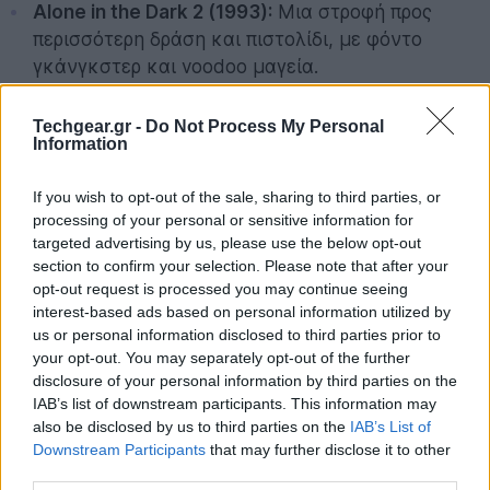
Alone in the Dark 2 (1993):
Μια στροφή προς
περισσότερη δράση και πιστολίδι, με φόντο
γκάνγκστερ και voodoo μαγεία.
Alone in the Dark 3 (1994):
Η μεταφορά του
Techgear.gr -
Do Not Process My Personal
σκηνικού στην Άγρια Δύση, σε μια πόλη-
Information
φάντασμα γεμάτη παραφυσικά φαινόμενα.
GOG Preservation Program: Πέρα από μια απλή
If you wish to opt-out of the sale, sharing to third parties, or
εξομοίωση
processing of your personal or sensitive information for
Το σημαντικότερο στοιχείο της είδησης, που συχνά
targeted advertising by us, please use the below opt-out
section to confirm your selection. Please note that after your
περνάει στα «ψιλά», είναι η τεχνική φροντίδα που
opt-out request is processed you may continue seeing
έχουν δεχτεί αυτοί οι τίτλοι. Το GOG δεν προσφέρει
interest-based ads based on personal information utilized by
απλώς τα αρχεία του 1992. Μέσω του προγράμματος
us or personal information disclosed to third parties prior to
διατήρησης, η πλατφόρμα εγγυάται ότι τα παιχνίδια
your opt-out. You may separately opt-out of the further
αυτά τρέχουν άψογα σε μοντέρνα λειτουργικά
disclosure of your personal information by third parties on the
IAB’s list of downstream participants. This information may
συστήματα (Windows 10 και 11), χωρίς ο χρήστης να
also be disclosed by us to third parties on the
IAB’s List of
χρειάζεται να πειραματίζεται με ρυθμίσεις του
Downstream Participants
that may further disclose it to other
DOSBox
ή να ψάχνει fan-made patches.
third parties.