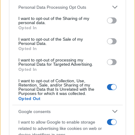
Please note that this website/app uses one or more Google
Personal Data Processing Opt Outs
Η σφραγίδα "
GOG Preserved
" σημαίνει ότι η εταιρεία
services and may gather and store information including but
έχει προχωρήσει σε εκτεταμένους ελέγχους
not limited to your visit or usage behaviour. You may click to
I want to opt-out of the Sharing of my
personal data.
ποιότητας. Οι τίτλοι αυτοί έρχονται πλέον με
grant or deny consent to Google and its third-party tags to
Opted In
βελτιώσεις που κάνουν την εμπειρία πιο προσιτή στο
use your data for below specified purposes in below Google
consent section.
σημερινό κοινό, όπως υποστήριξη για σύγχρονα
I want to opt-out of the Sale of my
Personal Data.
χειριστήρια (controllers), cloud saves και DirectX
Opted In
wrappers που εξασφαλίζουν σταθερή απόδοση. Είναι
I want to opt-out of processing my
μια προσπάθεια να γεφυρωθεί το χάσμα ανάμεσα
Personal Data for Targeted Advertising.
Opted In
στην νοσταλγία και την τεχνολογική εξέλιξη,
διασφαλίζοντας ότι ο κώδικας αυτών των έργων δεν
I want to opt-out of Collection, Use,
Retention, Sale, and/or Sharing of my
θα χαθεί στη λήθη.
Personal Data that Is Unrelated with the
Purposes for which it was collected.
Opted Out
Μάλιστα, το
GOG
ανακοίνωσε πως ήδη 100 τίτλοι
έχουν ενταχθεί σε αυτό το πρόγραμμα, με την
Google consents
τριλογία του
Alone in the Dark
να αποτελεί τον
I want to allow Google to enable storage
«πρεσβευτή» αυτής της προσπάθειας.
related to advertising like cookies on web or
device identifiers in apps.