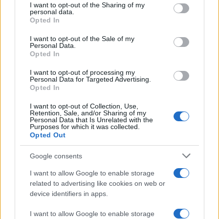
not limited to your visit or usage behaviour. You may click to
I want to opt-out of the Sharing of my
άγγιξαν, αλλά ξεπέρασαν το όριο Lüders,
personal data.
grant or deny consent to Google and its third-party tags to
Opted In
πλησιάζοντας τη μέγιστη θεωρητική τιμή που θα
use your data for below specified purposes in below Google
μπορούσε ποτέ να προβλεφθεί. Ουσιαστικά, το
consent section.
I want to opt-out of the Sale of my
Personal Data.
σύστημα επέδειξε μια «μνήμη» ή μια σύνδεση με τον
Opted In
εαυτό του στον χρόνο, πολύ πιο ισχυρή από ό,τι
I want to opt-out of processing my
επιτρέπει η συμβατική κβαντική μηχανική.
Personal Data for Targeted Advertising.
Opted In
Γιατί αυτό είναι σημαντικό για την Τεχνολογία;
I want to opt-out of Collection, Use,
Η ανακάλυψη αυτή δεν είναι απλώς μια θεωρητική
Retention, Sale, and/or Sharing of my
Personal Data that Is Unrelated with the
νίκη για τους φυσικούς. Έχει άμεσες και πρακτικές
Purposes for which it was collected.
προεκτάσεις για την ανάπτυξη των κβαντικών
Opted Out
υπολογιστών και των δικτύων επικοινωνίας.
Google consents
Ενισχυμένος Κβαντικός Έλεγχος:
Η δυνατότητα
I want to allow Google to enable storage
υπέρβασης των χρονικών ορίων σημαίνει ότι
related to advertising like cookies on web or
μπορούμε να σχεδιάσουμε κβαντικές πύλες και
device identifiers in apps.
αλγορίθμους που είναι πιο ανθεκτικοί και
I want to allow Google to enable storage
αποδοτικοί, εκμεταλλευόμενοι αυτούς τους