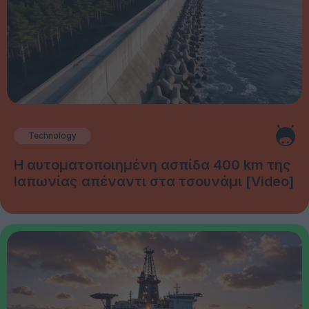
Technology
Η αυτοματοποιημένη ασπίδα 400 km της
Ιαπωνίας απέναντι στα τσουνάμι [Video]