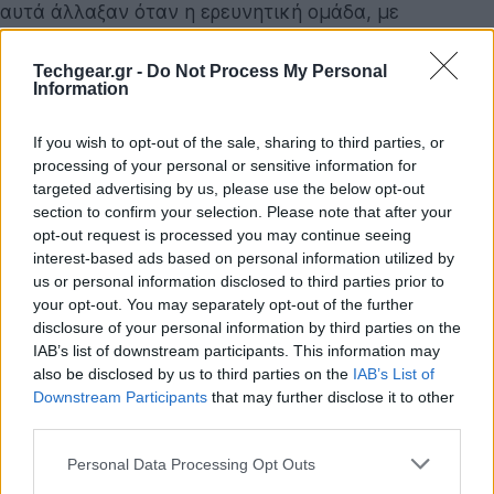
αυτά άλλαξαν όταν η ερευνητική ομάδα, με
επικεφαλής τον
Chun-Wang Wu
, αποφάσισε να
πειραματιστεί με μια εξωτική μορφή συμμετρίας.
Techgear.gr -
Do Not Process My Personal
Information
Το πείραμα που άλλαξε τα δεδομένα
If you wish to opt-out of the sale, sharing to third parties, or
Οι ερευνητές δεν χρησιμοποίησαν ένα συμβατικό
processing of your personal or sensitive information for
κβαντικό σύστημα. Αντίθετα, στράφηκαν σε
targeted advertising by us, please use the below opt-out
ένα
μεμονωμένο ιόν παγιδευμένο σε συνθήκες
section to confirm your selection. Please note that after your
συμμετρίας Ομοτιμίας-Χρόνου (PT-symmetry)
.
opt-out request is processed you may continue seeing
interest-based ads based on personal information utilized by
Πρόκειται για μια έννοια που προέρχεται από τη μη-
us or personal information disclosed to third parties prior to
Ερμιτιανή κβαντομηχανική, όπου τα συστήματα δεν
your opt-out. You may separately opt-out of the further
είναι απομονωμένα αλλά ανταλλάσσουν ενέργεια με
disclosure of your personal information by third parties on the
το περιβάλλον τους με έναν απόλυτα ισορροπημένο
IAB’s list of downstream participants. This information may
also be disclosed by us to third parties on the
IAB’s List of
τρόπο (κέρδος και απώλεια ενέργειας σε αρμονία).
Downstream Participants
that may further disclose it to other
third parties.
Σε αυτό το περιβάλλον, το ιόν συμπεριφέρθηκε με
τρόπο που εξέπληξε τους φυσικούς. Οι μετρήσεις
Please note that this website/app uses one or more Google
Personal Data Processing Opt Outs
services and may gather and store information including but
έδειξαν ότι οι χρονικοί συσχετισμοί του όχι απλώς