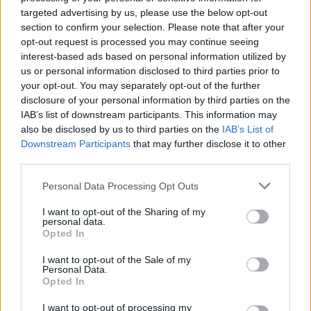
εστιάζει στη φορητότητα. Προσφέρει πάχος μόλις 7,4
targeted advertising by us, please use the below opt-out
mm και βάρος 406 γραμμάρια. Το πίσω κάλυμμα
section to confirm your selection. Please note that after your
διαθέτει μονοκόμματο μεταλλικό σχεδιασμό, ο
opt-out request is processed you may continue seeing
οποίος αποπνέει μια πιο κλασική και στιβαρή αίσθηση,
interest-based ads based on personal information utilized by
us or personal information disclosed to third parties prior to
αντέχοντας σε περισσότερες από 40 αυστηρές
your opt-out. You may separately opt-out of the further
δοκιμές αντοχής. Διατίθεται σε δύο χρωματικές
disclosure of your personal information by third parties on the
επιλογές: Graphite Gray και Silver.
IAB’s list of downstream participants. This information may
also be disclosed by us to third parties on the
IAB’s List of
Επιδόσεις, μπαταρία και λογισμικό HyperOS 3
Downstream Participants
that may further disclose it to other
third parties.
Στο εσωτερικό του νέου tablet βρίσκεται η πλατφόρμα
Snapdragon 6s 4G Gen 2
, ένας οκταπύρηνος
Please note that this website/app uses one or more Google
Personal Data Processing Opt Outs
επεξεργαστής που κατασκευάζεται με διαδικασία
services and may gather and store information including but
not limited to your visit or usage behaviour. You may click to
I want to opt-out of the Sharing of my
6nm και επιτυγχάνει ταχύτητες χρονισμού έως
personal data.
grant or deny consent to Google and its third-party tags to
2,9GHz. Συνοδεύεται από την GPU Adreno 610.
Opted In
use your data for below specified purposes in below Google
Σύμφωνα με εσωτερικές δοκιμές, αυτή η διαμόρφωση
consent section.
I want to opt-out of the Sale of my
προσφέρει βελτίωση απόδοσης 34% και σκορ AnTuTu
Personal Data.
Opted In
άνω των 400.000, συγκριτικά με τα REDMI Pad SE 8.7
και 4G της προηγούμενης γενιάς. Το σύστημα
I want to opt-out of processing my