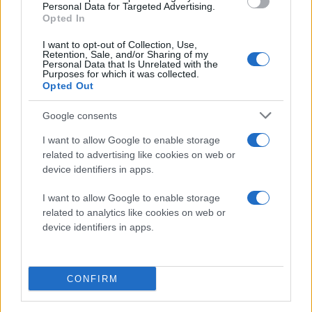
Personal Data for Targeted Advertising.
απαγωγής θερμότητας έχει επίσης αναβαθμιστεί,
Opted In
διασφαλίζοντας χαμηλές θερμοκρασίες κατά τη
I want to opt-out of Collection, Use,
διάρκεια απαιτητικών λειτουργιών. Η συσκευή
Retention, Sale, and/or Sharing of my
Personal Data that Is Unrelated with the
εξοπλίζεται με μνήμη LP4X και αποθηκευτικό χώρο
Purposes for which it was collected.
UFS 2.2.
Opted Out
Google consents
Για την κάλυψη των αναγκών αυτονομίας, η Xiaomi
τοποθέτησε μια μεγάλη μπαταρία χωρητικότητας
I want to allow Google to enable storage
7600mAh (typ), η οποία υπόσχεται έως 1,7 ημέρες
related to advertising like cookies on web or
device identifiers in apps.
λειτουργίας. Η φόρτιση πραγματοποιείται μέσω θύρας
USB Type-C και υποστηρίζει γρήγορη φόρτιση 18W.
I want to allow Google to enable storage
related to analytics like cookies on web or
Στον τομέα του λογισμικού, το REDMI Pad 2 9.7
device identifiers in apps.
ενσωματώνει το Xiaomi HyperOS 3 κατευθείαν από το
εργοστάσιο. Αυτό προσφέρει μια διαισθητική διεπαφή
με ανανεωμένη οθόνη κλειδώματος. Ένα σημαντικό
CONFIRM
πλεονέκτημα για τους χρήστες του οικοσυστήματος