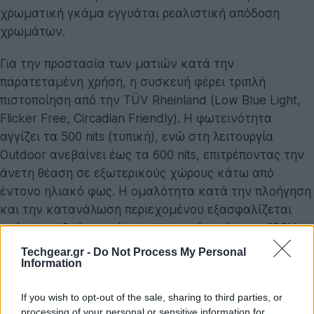
χρωματική γκάμα εγγυάται ρεαλιστική απόδοση
χρωμάτων.
Για την προστασία των ματιών κατά την
παρατεταμένη χρήση, η συσκευή φέρει τριπλή
πιστοποίηση από την TÜV Rheinland (Low Blue Light,
Flicker Free, Circadian Friendly). Η φωτεινότητα
αγγίζει τα 500 nits (τυπική), ενώ στη λειτουργία
Outdoor ανεβαίνει έως τα 600 nits, επιτρέποντας την
άνετη θέαση σε εξωτερικούς χώρους κάτω από
έντονο ηλιακό φως. Η ομαλότητα κατά την πλοήγηση
και την κατανάλωση περιεχομένου εξασφαλίζεται
από τον ρυθμό ανανέωσης που φτάνει έως τα 120Hz,
καθώς και από τον ρυθμό δειγματοληψίας αφής έως
Techgear.gr -
Do Not Process My Personal
180Hz.
Information
Στον τομέα της κατασκευής, το
REDMI Pad 2 9.7
If you wish to opt-out of the sale, sharing to third parties, or
processing of your personal or sensitive information for