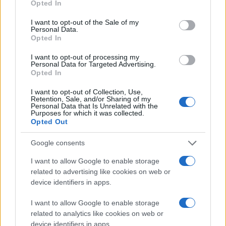
ποιότητα των τηλεφωνικών κλήσεων. Τα ακουστικά
Opted In
use your data for below specified purposes in below Google
κάνουν χρήση προηγμένης τεχνολογίας τεχνητής
consent section.
I want to opt-out of the Sale of my
νοημοσύνης (AI), η οποία συνεργάζεται με τρία
Personal Data.
Opted In
ενσωματωμένα μικρόφωνα. Το σύστημα αυτό
αναλαμβάνει να απομονώσει τη φωνή του χρήστη,
I want to opt-out of processing my
Personal Data for Targeted Advertising.
φιλτράροντας τον περιβαλλοντικό θόρυβο και τον
Opted In
αέρα, χαρακτηριστικό ιδιαίτερα χρήσιμο για
I want to opt-out of Collection, Use,
εξωτερικούς χώρους ή κατά τη διάρκεια
Retention, Sale, and/or Sharing of my
μετακινήσεων, όπως για παράδειγμα στο
Personal Data that Is Unrelated with the
Purposes for which it was collected.
κατάστρωμα ενός πλοίου.
Opted Out
Αυτονομία, σχεδιασμός και συνδεσιμότητα
Google consents
Στον τομέα της αυτονομίας, τα νούμερα που
I want to allow Google to enable storage
ανακοινώθηκαν είναι χαρακτηριστικά της
related to advertising like cookies on web or
device identifiers in apps.
κατηγορίας. Τα
REDMI Buds 8
μπορούν να προσφέρουν
έως και 44 ώρες συνολικής λειτουργίας,
I want to allow Google to enable storage
υπολογίζοντας τις φορτίσεις που παρέχει η θήκη
related to analytics like cookies on web or
μεταφοράς. Αυτό μεταφράζεται σε σχεδόν δύο
device identifiers in apps.