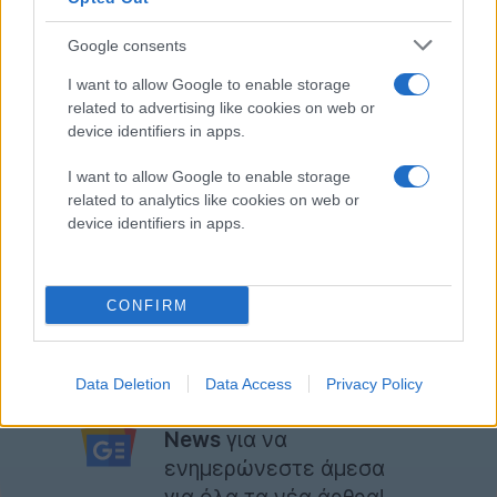
δυνατότητες και ανταποκρίνεται καλύτερα σε νέες,
άγνωστες καταστάσεις. Για παράδειγμα,
Google consents
αντιλαμβάνεται φαινομενικά ασαφείς ιδέες και τις
I want to allow Google to enable storage
επεξεργάζεται με λογική, χωρίς να έχει εκπαιδευτεί
related to advertising like cookies on web or
συγκεκριμένα για κάτι τέτοιο.
device identifiers in apps.
Ακόμα είναι αρκετά νωρίς, όπως σε όλα αυτά τα
I want to allow Google to enable storage
related to analytics like cookies on web or
projects, αλλά βλέπουμε πως η εξέλιξη είναι εκθετική
device identifiers in apps.
και ίσως δούμε χειροπιαστά αποτελέσματα πολύ
νωρίτερα από ό,τι ενδεχομένως φανταζόμαστε.
CONFIRM
[
Google
]
Ακολουθήστε το
Data Deletion
Data Access
Privacy Policy
Techgear.gr στο Google
News
για να
ενημερώνεστε άμεσα