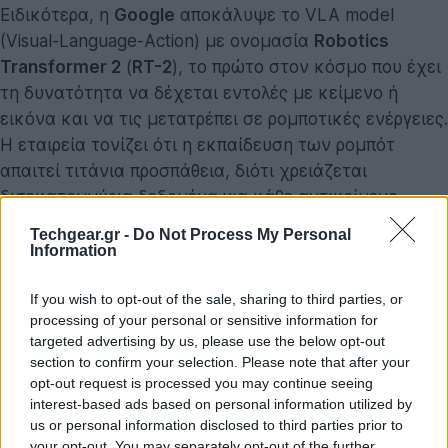
Ειδικότερα, η
Google
αποκάλυψε το VLA model
(Visual-Language-Action) με ονομασία
Robotics
Transformer 2
(
RT-2
), το πρώτο στον κόσμο που έχει
τη δυνατότητα να δέχεται εντολές με κείμενο ή
εικόνα και να τις μετατρέπει σε ρομποτικές ενέργειες.
Η εταιρεία τονίζει ότι η εκπαίδευση των ρομπότ
απαιτεί τιτάνια προσπάθεια, διότι χρειάζεται
δισεκατομμύρια δεδομένα για κάθε αντικείμενο,
περιβάλλον, διεργασία και κατάσταση. Παρόλα αυτά,
Techgear.gr -
Do Not Process My Personal
με το
RT-2
θεωρεί πως ανοίγει ο δρόμος για την
Information
ευκολότερη εκπαίδευση των ρομπότ γενικής χρήσης.
If you wish to opt-out of the sale, sharing to third parties, or
processing of your personal or sensitive information for
targeted advertising by us, please use the below opt-out
section to confirm your selection. Please note that after your
opt-out request is processed you may continue seeing
interest-based ads based on personal information utilized by
us or personal information disclosed to third parties prior to
your opt-out. You may separately opt-out of the further