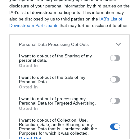
disclosure of your personal information by third parties on the
IAB’s list of downstream participants. This information may
also be disclosed by us to third parties on the
IAB’s List of
Downstream Participants
that may further disclose it to other
third parties.
Σύμφωνα με τη DeepMind, εταιρεία ρομποτικής που
Please note that this website/app uses one or more Google
Personal Data Processing Opt Outs
ανήκει στη Google και συμμετέχει ενεργά στο project,
services and may gather and store information including but
αυτά τα μοντέλα VLA είναι αρκετά πιθανό πως θα
not limited to your visit or usage behaviour. You may click to
I want to opt-out of the Sharing of my
personal data.
οδηγήσουν στο μεσοπρόθεσμο μέλλον στην
grant or deny consent to Google and its third-party tags to
Opted In
use your data for below specified purposes in below Google
κατασκευή τέτοιων ρομπότ γενικής χρήσης που θα
consent section.
I want to opt-out of the Sale of my
μπορούν να κατανοούν, να επεξεργάζονται, να
Personal Data.
εκφράζουν και να επιλύουν καθημερινά προβλήματα.
Opted In
I want to opt-out of processing my
Όπως αντιλαμβάνεστε από την ονομασία, το RT-2 δεν
Personal Data for Targeted Advertising.
είναι το πρώτο μοντέλο VLA της Google, αλλά
Opted In
αποτελεί την εξέλιξη του RT-1 που κρατήθηκε
I want to opt-out of Collection, Use,
«μυστικό» από την εταιρεία. Ως νέα γενιά
Retention, Sale, and/or Sharing of my
Personal Data that Is Unrelated with the
αναμενόμενα προσφέρει σημαντικά βελτιωμένες
Purposes for which it was collected.
Opted Out