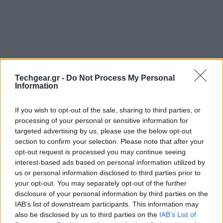
Techgear.gr -
Do Not Process My Personal
Information
If you wish to opt-out of the sale, sharing to third parties, or
processing of your personal or sensitive information for
targeted advertising by us, please use the below opt-out
Η
Samsung
παρουσίασε τον
Samsung Exynos
5250,
section to confirm your selection. Please note that after your
opt-out request is processed you may continue seeing
ένα νέο SoC κατασκευασμένο στα 32nm, με δύο
interest-based ads based on personal information utilized by
πυρήνες Cortex-A15 χρονισμένους στα 2GHz, που
us or personal information disclosed to third parties prior to
είναι τουλάχιστον δύο φορές ταχύτεροι από τους
your opt-out. You may separately opt-out of the further
Cortex-A9 του Exynos 4210!
disclosure of your personal information by third parties on the
IAB’s list of downstream participants. This information may
also be disclosed by us to third parties on the
IAB’s List of