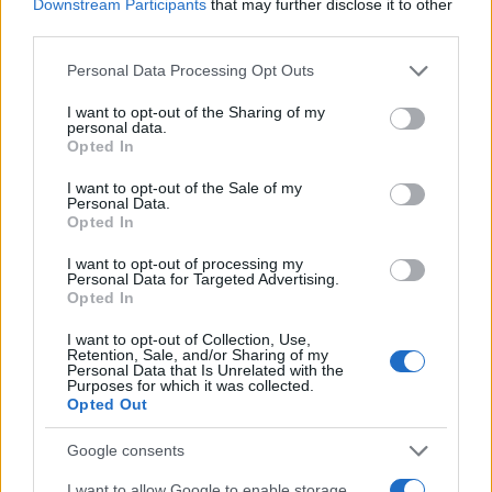
Downstream Participants
that may further disclose it to other
third parties.
Please note that this website/app uses one or more Google
Personal Data Processing Opt Outs
services and may gather and store information including but
not limited to your visit or usage behaviour. You may click to
I want to opt-out of the Sharing of my
personal data.
grant or deny consent to Google and its third-party tags to
Opted In
use your data for below specified purposes in below Google
consent section.
I want to opt-out of the Sale of my
Personal Data.
Opted In
I want to opt-out of processing my
Ακόμη, η ενσωματωμένη GPU θα είναι σημαντικά
Personal Data for Targeted Advertising.
Opted In
ισχυρότερη, θα υποστηρίζει στερεοσκοπικά 3D
monitors και ανάλυση έως 2560 x 1600. Αν και η
I want to opt-out of Collection, Use,
Retention, Sale, and/or Sharing of my
εταιρία δεν διευκρίνησε ποια GPU θα χρησιμοποιήσει,
Personal Data that Is Unrelated with the
Purposes for which it was collected.
φημολογείται ότι αυτή θα είναι η ARM-Mali T604 (με 4
Opted Out
πυρήνες).
Google consents
Παρατηρούμε ότι η Samsung επεκτείνει το
I want to allow Google to enable storage