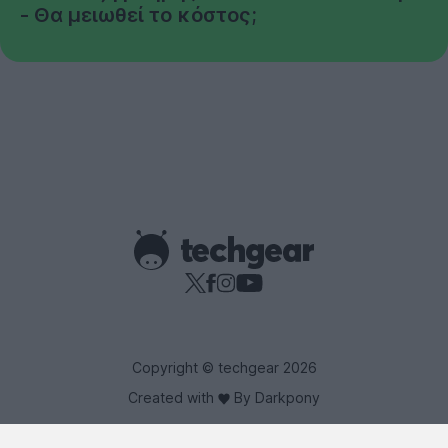
- Θα μειωθεί το κόστος;
Copyright © techgear 2026
Created with
By Darkpony