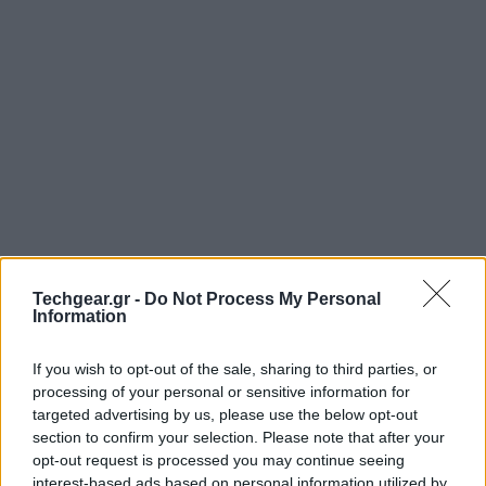
Techgear.gr -
Do Not Process My Personal
Information
Ερευνητές του University of Washington ανέπτυξαν το
πρώτο γυναικείο προφυλακτικό που προφυλάσσει όχι
If you wish to opt-out of the sale, sharing to third parties, or
μόνο από ανεπιθύμητες εγκυμοσύνες αλλά και από
processing of your personal or sensitive information for
targeted advertising by us, please use the below opt-out
σεξουαλικώς μεταδιδόμενα νοσήματα.
section to confirm your selection. Please note that after your
opt-out request is processed you may continue seeing
interest-based ads based on personal information utilized by