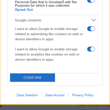
Personal Data that Is Unrelated with the
μικροΐνών).
Purposes for which it was collected.
Opted Out
Η ερευνητική ομάδα έλαβε χρηματοδότηση ύψους $1
Google consents
εκατομμυρίου για την ανάπτυξη της τεχνολογίας
παραγωγής μικροϊνών στο μέγεθος νανόμετρου.
I want to allow Google to enable storage
Σύμφωνα με την επικεφαλής της έρευνας, Kim
related to advertising like cookies on web or
device identifiers in apps.
Woodrow:
"Το όνειρο μας ήταν να δημιουργήσουμε
I want to allow Google to enable storage
ένα προϊόν που οι γυναίκες να μπορούν να
related to analytics like cookies on web or
χρησιμοποιούν για να προστατεύονται από
device identifiers in apps.
τον ιο HIV καθώς και ανεπιθύμητες
εγκυμοσύνες. Έχουμε τα φάρμακα που
CONFIRM
χρειαζόμαστε και αυτό που μένει είναι να
τους το μεταφέρουμε με τρόπο που να
είναι όσο το δυνατόν πιο δραστικός και
Data Deletion
Data Access
Privacy Policy
βολικός στη χρήση. "
[via
Dailymail
]