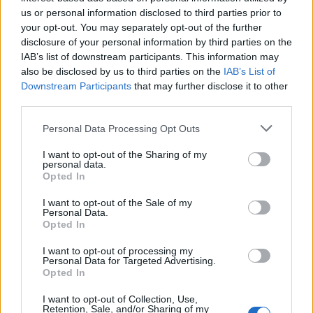
us or personal information disclosed to third parties prior to
your opt-out. You may separately opt-out of the further
disclosure of your personal information by third parties on the
IAB’s list of downstream participants. This information may
also be disclosed by us to third parties on the
IAB’s List of
Downstream Participants
that may further disclose it to other
third parties.
Please note that this website/app uses one or more Google
Personal Data Processing Opt Outs
services and may gather and store information including but
not limited to your visit or usage behaviour. You may click to
I want to opt-out of the Sharing of my
personal data.
grant or deny consent to Google and its third-party tags to
Opted In
Το προφυλακτικό είναι κατασκευασμένο από
use your data for below specified purposes in below Google
μικροσκοπικές μικροΐνες, απελευθερώνει χημικές
consent section.
I want to opt-out of the Sale of my
Personal Data.
ουσίες που εισχωρούν στο σώμα της γυναίκας και
Opted In
προφυλάσσει ενάντια σε σοβαρές ασθένειες όπως το
AIDS. Επιπλέον είναι σχεδιασμένο να διαλύεται και
I want to opt-out of processing my
Personal Data for Targeted Advertising.
να αποβάλλεται από τον οργανισμό της γυναίκας είτε
Opted In
μέσα σε λίγα λεπτά από τη χρήση είτε μετά από
I want to opt-out of Collection, Use,
μερικές μέρες (ανάλογα με τη σύνθεση των
Retention, Sale, and/or Sharing of my