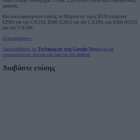
video 1080p, αισθητήρα 5.3MP, 25x οπτικό zoom και ευρυγώνιους
φακούς.
Θα κυκλοφορήσουν επίσης το Μάρτιο σε τιμές $370 (περίπου
€290) για την CX210, $340 (€265) για την CX200, και $300 (€235)
για την CX190.
Ακολουθήστε το
Techgear.gr στο Google News
για να
ενημερώνεστε άμεσα για όλα τα νέα άρθρα!
Διαβάστε επίσης