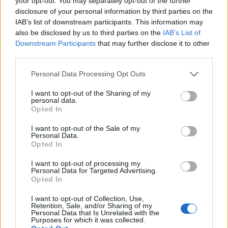
your opt-out. You may separately opt-out of the further
disclosure of your personal information by third parties on the
IAB’s list of downstream participants. This information may
Sony Handycam HDR-PJ710V/PJ760V
also be disclosed by us to third parties on the
IAB’s List of
Downstream Participants
that may further disclose it to other
Ενσωματωμένος βιντεοπροβολέας για προβολή σε μέγεθος
100''
third parties.
Αισθητήρας Sony Exmor R CMOS
Φακός 26mm Carz Zeiss Vario Tessar
Please note that this website/app uses one or more Google
Personal Data Processing Opt Outs
10x οπτικό zoom / 17x extended zoom
services and may gather and store information including but
Λήψη φωτογραφιών 24.1MP
not limited to your visit or usage behaviour. You may click to
I want to opt-out of the Sharing of my
Λήψη Full HD video 1080p/24p
personal data.
grant or deny consent to Google and its third-party tags to
Αποθηκευτικός χώρος 96GB Flash (PJ760V) / 32GB
Opted In
use your data for below specified purposes in below Google
(PJ710V)
consent section.
Σταθεροποιητής εικόνας SteadyShot ενεργός κατά τη χρήση
I want to opt-out of the Sale of my
του οπτικού zoom
Personal Data.
Opted In
Οθόνη 3.0'' Xtra Fine LCD TruBlack technology
Έγχρωμη ηλεκτρονική διόπτρα (EVF) 0.27''
Μικρόφωνο 5.1ch Surround με noise cancelation
I want to opt-out of processing my
Personal Data for Targeted Advertising.
Αναγνώριση προσώπων και "κλείδωμα" αντικειμένων για
Opted In
συνεχή λήψη
Στην ίδια σειρά βιντεοκαμερών με ενσωματωμένο βιντεοπροβολέα
I want to opt-out of Collection, Use,
Retention, Sale, and/or Sharing of my
περιλαμβάνονται και οι PJ580V, PJ260V, PJ200, οι οποίες
Personal Data that Is Unrelated with the
υστερούν σε αισθητήρα (20.4MP, 8.9MP και 5.3MP αντίστοιχα) και
Purposes for which it was collected.
αποθηκευτικό χώρο (32GB, 16GB, memory card αντίστοιχα), με