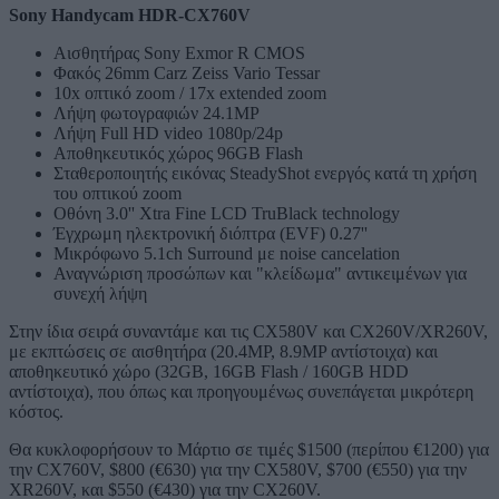
Sony Handycam HDR-CX760V
Αισθητήρας Sony Exmor R CMOS
Φακός 26mm Carz Zeiss Vario Tessar
10x οπτικό zoom / 17x extended zoom
Λήψη φωτογραφιών 24.1MP
Λήψη Full HD video 1080p/24p
Αποθηκευτικός χώρος 96GB Flash
Σταθεροποιητής εικόνας SteadyShot ενεργός κατά τη χρήση
του οπτικού zoom
Οθόνη 3.0'' Xtra Fine LCD TruBlack technology
Έγχρωμη ηλεκτρονική διόπτρα (EVF) 0.27''
Μικρόφωνο 5.1ch Surround με noise cancelation
Αναγνώριση προσώπων και "κλείδωμα" αντικειμένων για
συνεχή λήψη
Στην ίδια σειρά συναντάμε και τις CX580V και CX260V/XR260V,
με εκπτώσεις σε αισθητήρα (20.4MP, 8.9MP αντίστοιχα) και
αποθηκευτικό χώρο (32GB, 16GB Flash / 160GB HDD
αντίστοιχα), που όπως και προηγουμένως συνεπάγεται μικρότερη
κόστος.
Θα κυκλοφορήσουν το Μάρτιο σε τιμές $1500 (περίπου €1200) για
την CX760V, $800 (€630) για την CX580V, $700 (€550) για την
XR260V, και $550 (€430) για την CX260V.