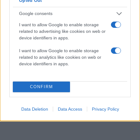
Opted Out
αποτέλεσμα να χαμηλώνει και το κόστος!
Google consents
Όλες θα κυκλοφορήσουν το Μάρτιο σε τιμές $1600 (περίπου
€1250) για την PJ760V, $1300 (€1000) για την PJ710V, $900
I want to allow Google to enable storage
(€700) για την PJ580V, $650 (€500) για την PJ260V, και $440
related to advertising like cookies on web or
(€350) για την PJ200.
device identifiers in apps.
I want to allow Google to enable storage
related to analytics like cookies on web or
device identifiers in apps.
CONFIRM
Data Deletion
Data Access
Privacy Policy