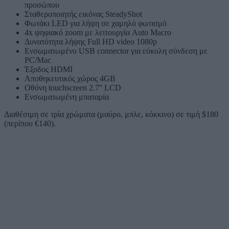
προσώπου
Σταθεροποιητής εικόνας SteadyShot
Φωτάκι LED για λήψη σε χαμηλό φωτισμό
4x ψηφιακό zoom με λειτουργία Auto Macro
Δυνατότητα λήψης Full HD video 1080p
Ενσωματωμένο USB connector για εύκολη σύνδεση με
PC/Mac
Έξοδος HDMI
Αποθηκευτικός χώρος 4GB
Οθόνη touchscreen 2.7'' LCD
Ενσωματωμένη μπαταρία
Διαθέσιμη σε τρία χρώματα (μαύρο, μπλε, κόκκινο) σε τιμή $180
(περίπου €140).