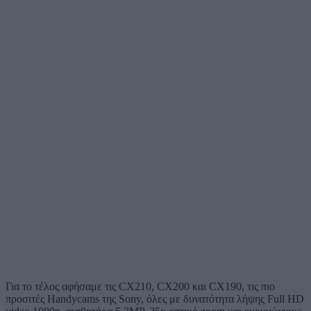
Για το τέλος αφήσαμε τις CX210, CX200 και CX190, τις πιο
προσιτές Handycams της Sony, όλες με δυνατότητα λήψης Full HD