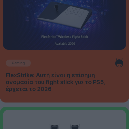
Gaming
FlexStrike: Αυτή είναι η επίσημη
ονομασία του fight stick για το PS5,
έρχεται το 2026