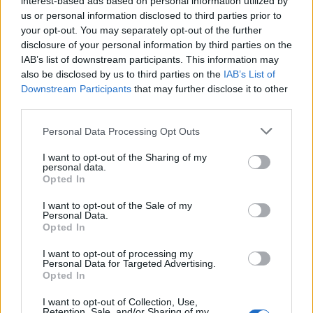
interest-based ads based on personal information utilized by
us or personal information disclosed to third parties prior to
your opt-out. You may separately opt-out of the further
disclosure of your personal information by third parties on the
IAB’s list of downstream participants. This information may
also be disclosed by us to third parties on the
IAB’s List of
Downstream Participants
that may further disclose it to other
third parties.
Please note that this website/app uses one or more Google
Personal Data Processing Opt Outs
services and may gather and store information including but
not limited to your visit or usage behaviour. You may click to
I want to opt-out of the Sharing of my
Φαίνεται ότι διαθέτει πλήρες πληκτρολόγιο
QWERTY
,
personal data.
grant or deny consent to Google and its third-party tags to
Opted In
αλλά και πολλά άλλα κουμπιά, καθώς και δύο pads
use your data for below specified purposes in below Google
κατεύθυνσης, με το αριστερό να είναι υπεύθυνο για
consent section.
I want to opt-out of the Sale of my
Personal Data.
τη διαχείριση του menu, ενώ το δεξί διαθέτει
Opted In
συντομεύσεις και κουμπί επιστροφής.
I want to opt-out of processing my
Personal Data for Targeted Advertising.
Opted In
I want to opt-out of Collection, Use,
Retention, Sale, and/or Sharing of my