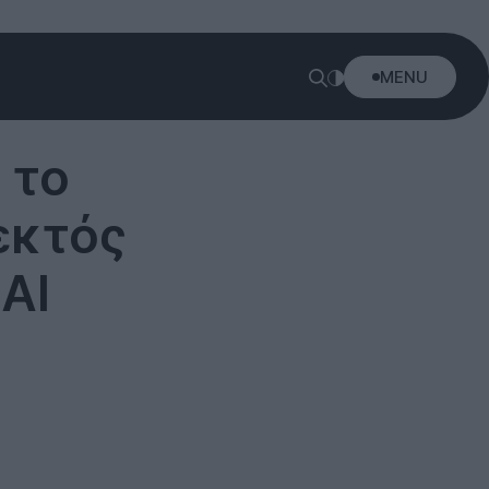
MENU
 το
 εκτός
AI