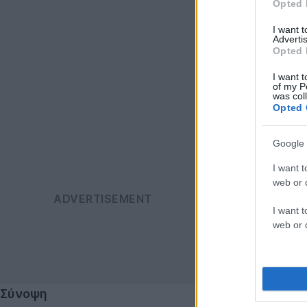
Opted 
I want 
Advertis
Opted 
I want t
of my P
was col
Opted 
Google 
I want t
web or d
I want t
web or d
Σύνοψη