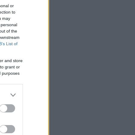
sonal or
ection to
ou may
 personal
out of the
 downstream
B’s List of
er and store
to grant or
ed purposes