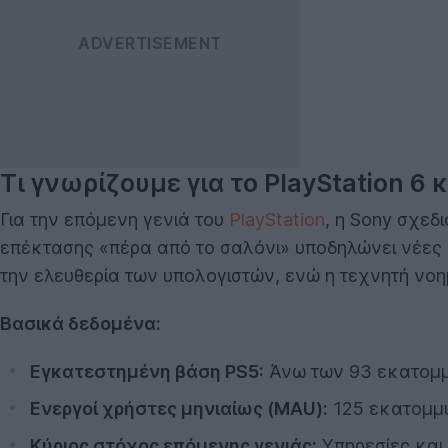
Τι γνωρίζουμε για το PlayStation 6 
Για την επόμενη γενιά του
PlayStation
, η Sony σχεδ
επέκτασης «πέρα από το σαλόνι» υποδηλώνει νέες 
την ελευθερία των υπολογιστών, ενώ η τεχνητή νοη
Βασικά δεδομένα:
Εγκατεστημένη βάση PS5:
Άνω των 93 εκατομμ
Ενεργοί χρήστες μηνιαίως (MAU):
125 εκατομμύ
Κύριος στόχος επόμενης γενιάς:
Υπηρεσίες και