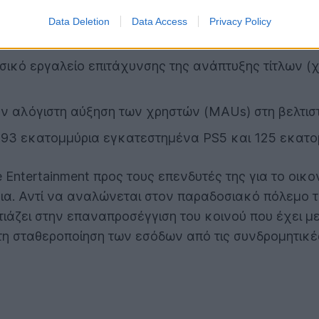
υ μεταπήδησαν στα PC, με την ανάπτυξη νέων στιλ 
Data Deletion
Data Access
Privacy Policy
σικό εργαλείο επιτάχυνσης της ανάπτυξης τίτλων 
την αλόγιστη αύξηση των χρηστών (MAUs) στη βελτι
 93 εκατομμύρια εγκατεστημένα PS5 και 125 εκατο
ve Entertainment προς τους επενδυτές της για το ο
όνια. Αντί να αναλώνεται στον παραδοσιακό πόλεμο
στιάζει στην επαναπροσέγγιση του κοινού που έχει 
η σταθεροποίηση των εσόδων από τις συνδρομητικές