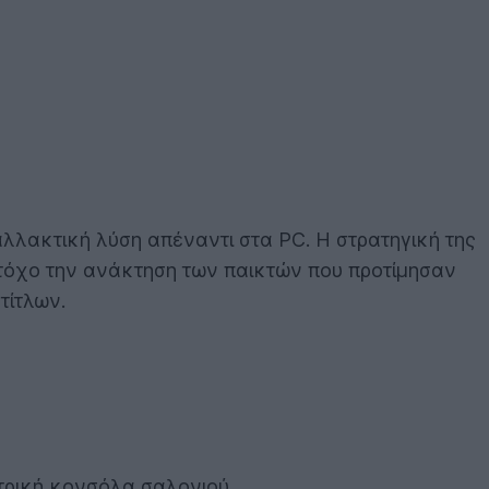
αλλακτική λύση απέναντι στα PC. Η στρατηγική της
στόχο την ανάκτηση των παικτών που προτίμησαν
τίτλων.
τρική κονσόλα σαλονιού.