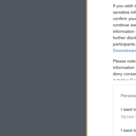
If you wish 
sensitive in
confirm you
continue se
information 
further disc
participants
Downstream 
Please note
information 
deny consent
in below Go
Persona
I want t
Opted 
I want t