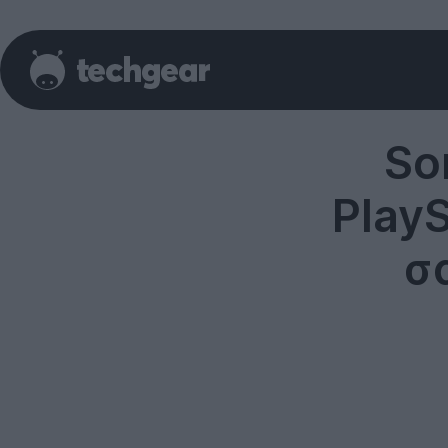
So
PlayS
σ