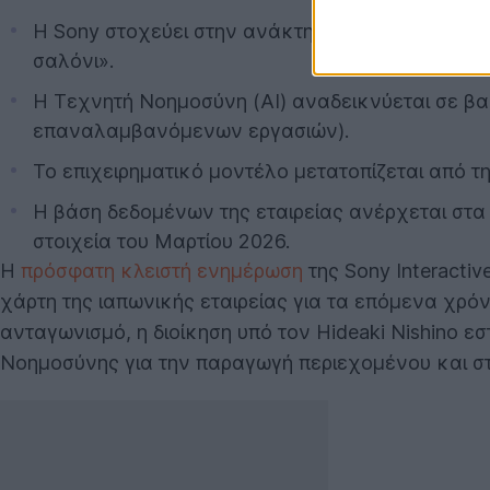
Η Sony στοχεύει στην ανάκτηση των παικτών πο
σαλόνι».
Η Τεχνητή Νοημοσύνη (AI) αναδεικνύεται σε βα
επαναλαμβανόμενων εργασιών).
Το επιχειρηματικό μοντέλο μετατοπίζεται από 
Η βάση δεδομένων της εταιρείας ανέρχεται στα
στοιχεία του Μαρτίου 2026.
Η
πρόσφατη κλειστή ενημέρωση
της Sony Interacti
χάρτη της ιαπωνικής εταιρείας για τα επόμενα χρ
ανταγωνισμό, η διοίκηση υπό τον Hideaki Nishino ε
Νοημοσύνης για την παραγωγή περιεχομένου και στ