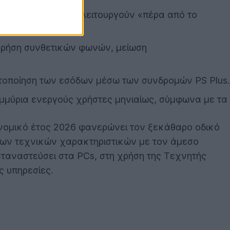
παιχνιδιού που θα λειτουργούν «πέρα από το
(χρήση συνθετικών φωνών, μείωση
στοποίηση των εσόδων μέσω των συνδρομών PS Plus.
μμύρια ενεργούς χρήστες μηνιαίως, σύμφωνα με τα
ικονομικό έτος 2026 φανερώνει τον ξεκάθαρο οδικό
 των τεχνικών χαρακτηριστικών με τον άμεσο
μεταναστεύσει στα PCs, στη χρήση της Τεχνητής
 υπηρεσίες.