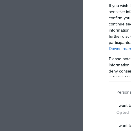
If you wish 
sensitive in
confirm you
continue se
information 
further disc
participants
Downstream 
Please note
information 
deny consent
in below Go
Persona
I want t
Opted 
I want t