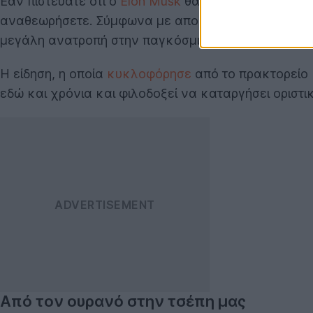
Εάν πιστεύατε ότι ο
Elon Musk
θα αρκούνταν στο να 
αναθεωρήσετε. Σύμφωνα με αποκλειστικές πληροφορί
μεγάλη ανατροπή στην παγκόσμια αγορά: το δικό τη
Η είδηση, η οποία
κυκλοφόρησε
από το πρακτορείο R
εδώ και χρόνια και φιλοδοξεί να καταργήσει οριστι
Από τον ουρανό στην τσέπη μας