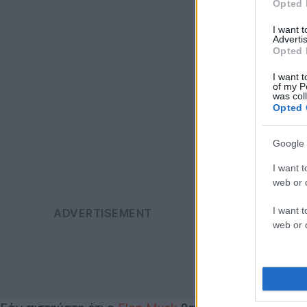
Opted 
I want 
Advertis
Opted 
I want t
of my P
was col
Opted 
Google 
I want t
web or d
I want t
web or d