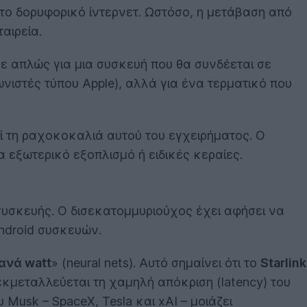
στο δορυφορικό ίντερνετ. Ωστόσο, η μετάβαση από
αιρεία.
με απλώς για μια συσκευή που θα συνδέεται σε
νιστές τύπου Apple), αλλά για ένα τερματικό που
λεί τη ραχοκοκαλιά αυτού του εγχειρήματος. Ο
 εξωτερικό εξοπλισμό ή ειδικές κεραίες.
 συσκευής. Ο δισεκατομμυριούχος έχει αφήσει να
Android συσκευών.
ανά watt
» (neural nets). Αυτό σημαίνει ότι το
Starlink
κμεταλλεύεται τη χαμηλή απόκριση (latency) του
 Musk – SpaceX, Tesla και xAI – μοιάζει