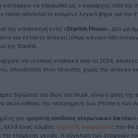
δη καταφέρει να εδραιωθεί ως ο κυρίαρχος παίκτης 
ν τσέπη αποτελεί το επόμενο λογικό βήμα για την ετ
ρά την κατασκευή ενός «
Starlink Phone
». Δεν μιλά
 μόνο για έκτακτη ανάγκη (όπως κάνουν ήδη ανταγω
 της Starlink.
δη αρχίσει να υλοποιεί σταδιακά από το 2024, αποτε
νο, οπουδήποτε στον πλανήτη, χωρίς την ανάγκη για
ρες δηλώσεις του ίδιου του Musk, είναι η φύση της
ν θα ακολουθήσει την πεπατημένη των iPhone ή των 
ημένη για «
μέγιστη απόδοση νευρωνικών δικτύων 
ο, αλλά ένας κόμβος
τεχνητής νοημοσύνης
που θα ε
π της επόμενης γενιάς. Η σύγκλιση των εταιρειών του