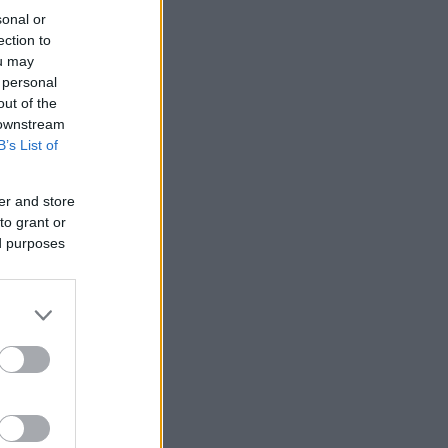
sonal or
ection to
ou may
 personal
out of the
 downstream
B’s List of
er and store
to grant or
ed purposes