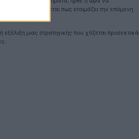
υς με ηλεκτρικά οχήματα, ήρθε η ώρα να
α, η SpaceX φαίνεται πως ετοιμάζει την επόμενη
ή εξέλιξη μιας στρατηγικής που χτίζεται προσεκτικά
ες.