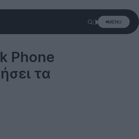
MENU
nk Phone
ήσει τα