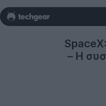
SpaceX:
– Η συ