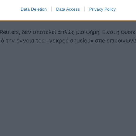
γεμίσει τον ουρανό με δορυφόρους και τους δρόμο
ες που είδαν το φως της δημοσιότητας μόλις σήμερ
Data Deletion
Data Access
Privacy Policy
ς smartphone.
euters, δεν αποτελεί απλώς μια φήμη. Είναι η φυσικ
κά την έννοια του «νεκρού σημείου» στις επικοινωνί