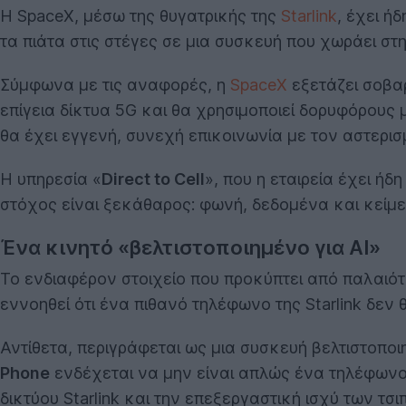
Η SpaceX, μέσω της θυγατρικής της
Starlink
, έχει ή
τα πιάτα στις στέγες σε μια συσκευή που χωράει στη
Σύμφωνα με τις αναφορές, η
SpaceX
εξετάζει σοβα
επίγεια δίκτυα 5G και θα χρησιμοποιεί δορυφόρους
θα έχει εγγενή, συνεχή επικοινωνία με τον αστερισμό
Η υπηρεσία «
Direct to Cell
», που η εταιρεία έχει ή
στόχος είναι ξεκάθαρος: φωνή, δεδομένα και κείμε
Ένα κινητό «βελτιστοποιημένο για AI»
Το ενδιαφέρον στοιχείο που προκύπτει από παλαιότε
εννοηθεί ότι ένα πιθανό τηλέφωνο της Starlink δε
Αντίθετα, περιγράφεται ως μια συσκευή βελτιστοποι
Phone
ενδέχεται να μην είναι απλώς ένα τηλέφων
δικτύου Starlink και την επεξεργαστική ισχύ των τσι