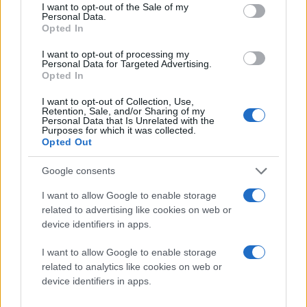
consent section.
I want to opt-out of the Sale of my
Personal Data.
(Παρακαλούμε απαντήστε με Y, κλείστε στη συνέχεια
Opted In
το κείμενο του μηνύματος και ανοίξτε το ξανά για να
I want to opt-out of processing my
ενεργοποιήσετε τον σύνδεσμο, ή αντιγράψτε τον
Personal Data for Targeted Advertising.
Opted In
σύνδεσμο και ανοίξτε τον στον περιηγητή Safari σας.
Ή απαντήστε με T και επιστρέψτε το πακέτο στον
I want to opt-out of Collection, Use,
Retention, Sale, and/or Sharing of my
πωλητή)
Personal Data that Is Unrelated with the
Purposes for which it was collected.
Opted Out
Υπενθυμίζουμε να δίνετε ιδιαίτερη προσοχή στη
διεύθυνση email ή τον τηλεφωνικό αριθμό του
Google consents
αποστολέα, για εξόφθαλμα ορθογραφικά λάθη και
I want to allow Google to enable storage
φυσικά να μην ανοίγετε links αψήφιστα.
related to advertising like cookies on web or
device identifiers in apps.
Ακολουθήστε το
I want to allow Google to enable storage
Techgear.gr στο Google
related to analytics like cookies on web or
News
για να
device identifiers in apps.
ενημερώνεστε άμεσα