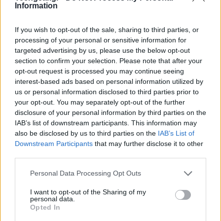
Information
iCloud και έχει διορθώσει την ορθογραφία του, αλλά
και πάλι εξυπακούεται πως δεν θα πρέπει να
If you wish to opt-out of the sale, sharing to third parties, or
πατήσετε τίποτα. Απλά διαγράψτε και δηλώστε ότι
processing of your personal or sensitive information for
πρόκειται για απάτη (Delete & Report Junk).
targeted advertising by us, please use the below opt-out
section to confirm your selection. Please note that after your
opt-out request is processed you may continue seeing
interest-based ads based on personal information utilized by
us or personal information disclosed to third parties prior to
your opt-out. You may separately opt-out of the further
disclosure of your personal information by third parties on the
IAB’s list of downstream participants. This information may
also be disclosed by us to third parties on the
IAB’s List of
Downstream Participants
that may further disclose it to other
third parties.
Please note that this website/app uses one or more Google
Personal Data Processing Opt Outs
services and may gather and store information including but
ΕΛΤΑ - Λυπούμαστε που σας ενημερώνουμε ότι δεν
not limited to your visit or usage behaviour. You may click to
I want to opt-out of the Sharing of my
personal data.
grant or deny consent to Google and its third-party tags to
μπορούμε να παραδώσουμε το δέμα σας λόγω
Opted In
use your data for below specified purposes in below Google
ελλιπούς διεύθυνσης. Ενημερώστε τη διεύθυνση: