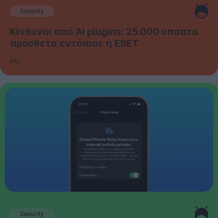
Security
Κίνδυνοι από AI plugins: 25.000 ύποπτα
πρόσθετα εντόπισε η ESET
#AI
Security