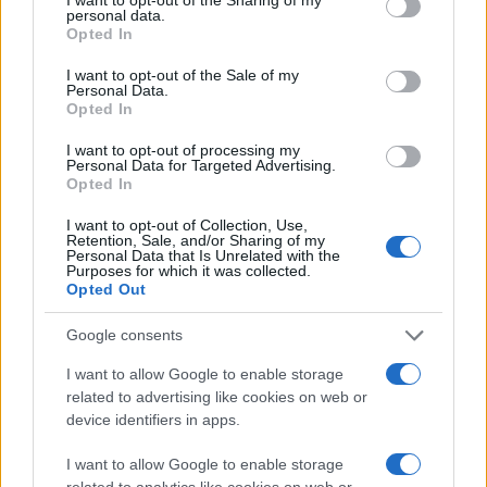
αναζήτησης και αγορών, και ετοιμάζει την έλευση
personal data.
grant or deny consent to Google and its third-party tags to
third-party apps και agents, ένα οικοσύστημα που
Opted In
use your data for below specified purposes in below Google
φυσικά μπορεί να συνδεθεί με διαφήμιση.
consent section.
I want to opt-out of the Sale of my
Personal Data.
Opted In
Δεν είναι η μόνη στον χώρο. Η Google ήδη
ενσωματώνει διαφημίσεις στα AI Overviews. Η
I want to opt-out of processing my
Personal Data for Targeted Advertising.
Microsoft κάνει το ίδιο με το Copilot. Και η Perplexity,
Opted In
ένας από τους ταχ'υτερα ανερχόμενους
ανταγωνιστές, εμφανίζει ads ενσωματωμένα στις
I want to opt-out of Collection, Use,
Retention, Sale, and/or Sharing of my
απαντήσεις. Η ίδια η εμπειρία που χτίζει το OpenAI με
Personal Data that Is Unrelated with the
Purposes for which it was collected.
εργαλεία αγοράς και product suggestions σχεδόν
Opted Out
ζητάει μια εμπορική διάσταση.
Google consents
Την ανακάλυψη των ad strings επιβεβαίωσε και ο
I want to allow Google to enable storage
Tibor Blaho, γνωστός
AI
enthusiast και συστηματικός
related to advertising like cookies on web or
αναλυτής των builds της εφαρμογής. Ο Blaho
device identifiers in apps.
υπενθύμισε επίσης κάτι που μέχρι τώρα περνούσε
I want to allow Google to enable storage
απαρατήρητο: από τον Οκτώβριο, πάνω από 600
related to analytics like cookies on web or