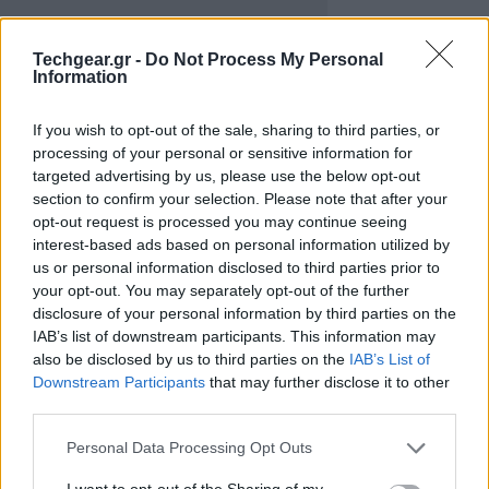
Techgear.gr -
Do Not Process My Personal
Information
If you wish to opt-out of the sale, sharing to third parties, or
processing of your personal or sensitive information for
targeted advertising by us, please use the below opt-out
section to confirm your selection. Please note that after your
opt-out request is processed you may continue seeing
interest-based ads based on personal information utilized by
Το αν και πότε θα πατηθεί το κουμπί της
us or personal information disclosed to third parties prior to
your opt-out. You may separately opt-out of the further
ενεργοποίησης είναι άλλο θέμα, αλλά η κατεύθυνση
disclosure of your personal information by third parties on the
μοιάζει ξεκάθαρη. Για μήνες, στελέχη της εταιρείας
IAB’s list of downstream participants. This information may
έχουν παραδεχτεί ότι εξετάζουν το μοντέλο
also be disclosed by us to third parties on the
IAB’s List of
διαφημίσεων ως πιθανή πηγή εσόδων. Και ενώ ποτέ
Downstream Participants
that may further disclose it to other
third parties.
δεν υπήρξε επίσημο χρονοδιάγραμμα, το timing
μοιάζει ιδανικό: η εταιρεία συνεχώς επεκτείνει τις
Please note that this website/app uses one or more Google
Personal Data Processing Opt Outs
δυνατότητες του δωρεάν GPT-5, προσθέτει εργαλεία
services and may gather and store information including but
not limited to your visit or usage behaviour. You may click to
I want to opt-out of the Sharing of my