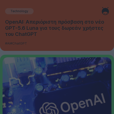
Technology
OpenAI: Απεριόριστη πρόσβαση στο νέο
GPT-5.6 Luna για τους δωρεάν χρήστες
του ChatGPT
#AI
#ChatGPT