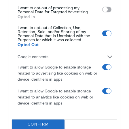
I want to opt-out of processing my
"Ένας ανοιχτός και ελεύθερος κόσμος
Personal Data for Targeted Advertising.
βασίζεται σε ένα ανοιχτό και ελεύθερο
Opted In
Internet. Οι κυβερνήσεις από μόνες τους
I want to opt-out of Collection, Use,
με κλειστές τις πόρτες δεν μπορούν να
Retention, Sale, and/or Sharing of my
Personal Data that Is Unrelated with the
καθορίζουν το μέλλον του. Οι
Purposes for which it was collected.
Opted Out
δισεκατομμύρια άνθρωποι σε όλο τον
κόσμο θα πρέπει να έχουν επίσης φωνή."
Google consents
Αν θέλετε να συμμετάσχετε στην πρωτοβουλία της
I want to allow Google to enable storage
Google μπορείτε να το κάνετε από
εδώ
.
related to advertising like cookies on web or
device identifiers in apps.
I want to allow Google to enable storage
related to analytics like cookies on web or
device identifiers in apps.
CONFIRM