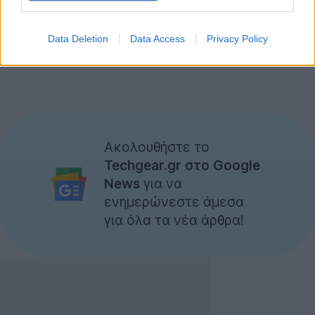
Data Deletion
Data Access
Privacy Policy
Ακολουθήστε το
Techgear.gr στο Google
News
για να
ενημερώνεστε άμεσα
για όλα τα νέα άρθρα!