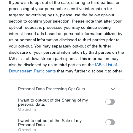
If you wish to opt-out of the sale, sharing to third parties, or
processing of your personal or sensitive information for
targeted advertising by us, please use the below opt-out
section to confirm your selection. Please note that after your
opt-out request is processed you may continue seeing
interest-based ads based on personal information utilized by
us or personal information disclosed to third parties prior to
your opt-out. You may separately opt-out of the further
disclosure of your personal information by third parties on the
IAB’s list of downstream participants. This information may
also be disclosed by us to third parties on the
IAB’s List of
Downstream Participants
that may further disclose it to other
third parties.
Please note that this website/app uses one or more Google
Personal Data Processing Opt Outs
Ο λόγος για τη νέα ιστοσελίδα Take Action με την
services and may gather and store information including but
οποία προτρέπει τους χρήστες του Διαδικτύου να
not limited to your visit or usage behaviour. You may click to
I want to opt-out of the Sharing of my
personal data.
αναλάβουν δράση ενάντια σε ορισμένες κυβερνήσεις
grant or deny consent to Google and its third-party tags to
Opted In
use your data for below specified purposes in below Google
που θέλουν να εκμεταλλευτούν τη συνάντηση για να
consent section.
I want to opt-out of the Sale of my
αυξήσουν τη λογοκρισία και τον έλεγχο που ασκούν
Personal Data.
στο Internet. Σύμφωνα με την ιστοσελίδα:
Opted In