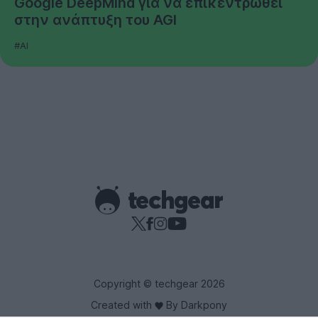
Google DeepMind για να επικεντρωθεί
στην ανάπτυξη του AGI
#AI
Copyright © techgear 2026
Created with
By Darkpony