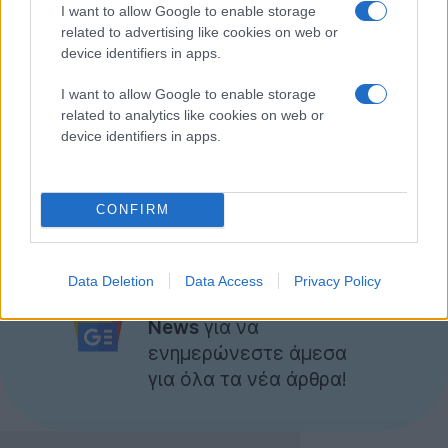
I want to allow Google to enable storage
related to advertising like cookies on web or
device identifiers in apps.
I want to allow Google to enable storage
related to analytics like cookies on web or
device identifiers in apps.
[Thanks Andronikos]
CONFIRM
Ακολουθήστε το
Data Deletion
Data Access
Privacy Policy
Techgear.gr στο Google
News
για να
ενημερώνεστε άμεσα
για όλα τα νέα άρθρα!