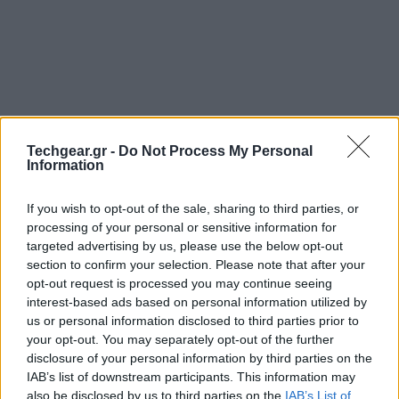
Techgear.gr -
Do Not Process My Personal
Information
If you wish to opt-out of the sale, sharing to third parties, or
processing of your personal or sensitive information for
targeted advertising by us, please use the below opt-out
Ο κινηματογράφος αποτέλεσε (και αποτελεί) ένα πολύ
section to confirm your selection. Please note that after your
μεγάλο πεδίο άνθισης της γραφιστικής τέχνης,
opt-out request is processed you may continue seeing
ισχυρισμός που μπορεί να υποστηριχθεί επάξια χάρι
interest-based ads based on personal information utilized by
στο παρακάτω video. Πρόκειται για μια δίλεπτη
us or personal information disclosed to third parties prior to
your opt-out. You may separately opt-out of the further
ιστορική αναδρομή στην εξέλιξη του σχεδιασμού των
disclosure of your personal information by third parties on the
τίτλων, από την εποχή του βωβού κινηματογράφου
IAB’s list of downstream participants. This information may
μέχρι τις σημερινές υπερπαραγωγές!
also be disclosed by us to third parties on the
IAB’s List of