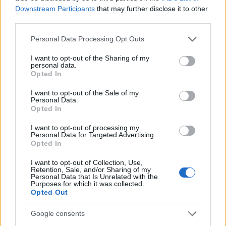
Downstream Participants
that may further disclose it to other
third parties.
Please note that this website/app uses one or more Google
Personal Data Processing Opt Outs
services and may gather and store information including but
not limited to your visit or usage behaviour. You may click to
I want to opt-out of the Sharing of my
personal data.
grant or deny consent to Google and its third-party tags to
Opted In
use your data for below specified purposes in below Google
consent section.
I want to opt-out of the Sale of my
Personal Data.
Opted In
I want to opt-out of processing my
Personal Data for Targeted Advertising.
Opted In
I want to opt-out of Collection, Use,
Retention, Sale, and/or Sharing of my
Personal Data that Is Unrelated with the
Purposes for which it was collected.
Opted Out
Google consents