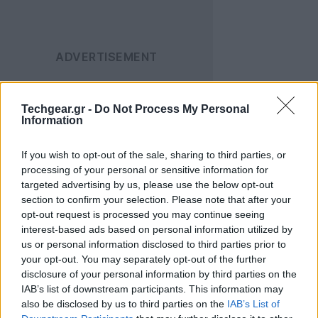
Techgear.gr -
Do Not Process My Personal
Information
Αυτό που προκαλεί ιδιαίτερη αίσθηση είναι η
If you wish to opt-out of the sale, sharing to third parties, or
processing of your personal or sensitive information for
συγκέντρωση ορισμένων από τα μεγαλύτερα ονόματα
targeted advertising by us, please use the below opt-out
του σύγχρονου κινηματογράφου. Η
Anne Hathaway
section to confirm your selection. Please note that after your
επιστρέφει στο πλευρό του Nolan (μετά τα
opt-out request is processed you may continue seeing
«Interstellar» και «The Dark Knight Rises») ως
interest-based ads based on personal information utilized by
us or personal information disclosed to third parties prior to
Πηνελόπη, ενσαρκώνοντας την καρτερία και τη
your opt-out. You may separately opt-out of the further
δύναμη στα ανάκτορα της Ιθάκης. Ο
Tom Holland
disclosure of your personal information by third parties on the
αναλαμβάνει τον ρόλο του Τηλέμαχου, του γιου που
IAB’s list of downstream participants. This information may
περιμένει την επιστροφή του πατέρα του, ενώ η
also be disclosed by us to third parties on the
IAB’s List of