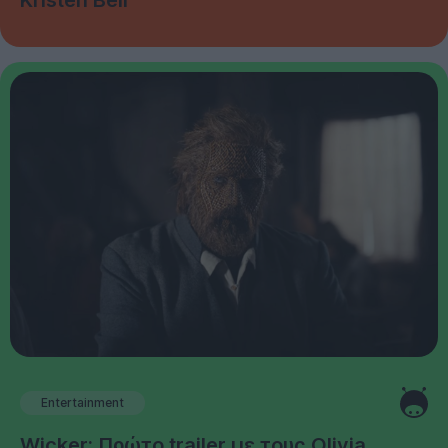
Entertainment
Wicker: Πρώτο trailer με τους Olivia