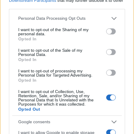
Downstream Participants
that may further disclose it to other
διανομή συμπληρώνεται από ηθοποιούς «βαρέων
third parties.
βαρών»: ο
Robert Pattinson
, η
Lupita Nyong’o
και η
Zendaya
συμμετέχουν σε ρόλους που η παραγωγή
Please note that this website/app uses one or more Google
Personal Data Processing Opt Outs
services and may gather and store information including but
κρατά ακόμη επτασφράγιστο μυστικό.
not limited to your visit or usage behaviour. You may click to
I want to opt-out of the Sharing of my
personal data.
grant or deny consent to Google and its third-party tags to
Ξεχωριστή αναφορά πρέπει να γίνει στην
Charlize
Opted In
use your data for below specified purposes in below Google
Theron
, η οποία εμφανίζεται στο trailer ως Κίρκη, η
consent section.
I want to opt-out of the Sale of my
γοητευτική και επικίνδυνη μάγισσα που αποτελεί ένα
Personal Data.
Opted In
από τα μεγαλύτερα εμπόδια στο ταξίδι του νόστου.
I want to opt-out of processing my
Πιστός στην παράδοσή του να αποφεύγει τη χρήση
Personal Data for Targeted Advertising.
Opted In
CGI όπου είναι δυνατόν, ο Nolan φαίνεται πως
επένδυσε σε πρακτικά εφέ για να αποδώσει τα
I want to opt-out of Collection, Use,
Retention, Sale, and/or Sharing of my
τέρατα της Οδύσσειας. Το trailer χαρίζει μια σύντομη
Personal Data that Is Unrelated with the
Purposes for which it was collected.
αλλά τρομακτική ματιά στον Κύκλωπα Πολύφημο. Οι
Opted Out
πληροφορίες θέλουν τον σκηνοθέτη να έχει
χρησιμοποιήσει προηγμένη ρομποτική (animatronics)
Google consents
για να δώσει ζωή στον μονόφθαλμο γίγαντα,
I want to allow Google to enable storage