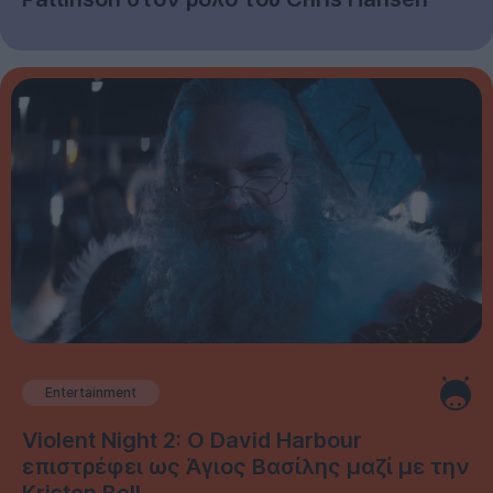
Entertainment
Violent Night 2: Ο David Harbour
επιστρέφει ως Άγιος Βασίλης μαζί με την
Kristen Bell