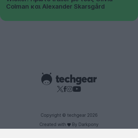
Colman και Alexander Skarsgård
Copyright © techgear 2026
Created with
By Darkpony