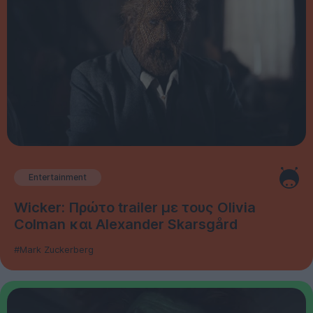
Entertainment
Wicker: Πρώτο trailer με τους Olivia
Colman και Alexander Skarsgård
#Mark Zuckerberg