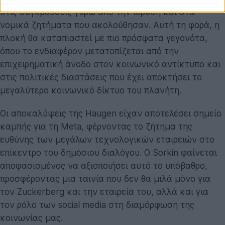
στις συγκρούσεις γύρω από την ίδρυση και στα
νομικά ζητήματα που ακολούθησαν. Αυτή τη φορά, η
πλοκή θα καταπιαστεί με πιο πρόσφατα γεγονότα,
όπου το ενδιαφέρον μετατοπίζεται από την
επιχειρηματική άνοδο στον κοινωνικό αντίκτυπο και
στις πολιτικές διαστάσεις που έχει αποκτήσει το
μεγαλύτερο κοινωνικό δίκτυο του πλανήτη.
Οι αποκαλύψεις της Haugen είχαν αποτελέσει σημείο
καμπής για τη Meta, φέρνοντας το ζήτημα της
ευθύνης των μεγάλων τεχνολογικών εταιρειών στο
επίκεντρο του δημόσιου διαλόγου. Ο Sorkin φαίνεται
αποφασισμένος να αξιοποιήσει αυτό το υπόβαθρο,
προσφέροντας μια ταινία που δεν θα μιλά μόνο για
τον Zuckerberg και την εταιρεία του, αλλά και για
τον ρόλο των social media στη διαμόρφωση της
κοινωνίας μας.