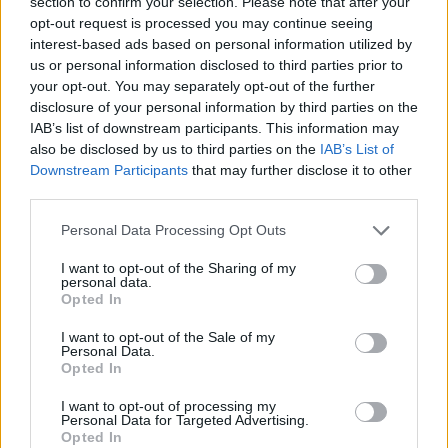
του Mark Zuckerberg, αντικαθιστώντας τον Jesse
section to confirm your selection. Please note that after your
opt-out request is processed you may continue seeing
Eisenberg που είχε ενσαρκώσει τον ιδρυτή του
interest-based ads based on personal information utilized by
Facebook στην πρώτη ταινία. Η επιλογή του Strong
us or personal information disclosed to third parties prior to
δείχνει μια σαφή κατεύθυνση για ένα πιο ώριμο
your opt-out. You may separately opt-out of the further
πορτρέτο του Zuckerberg, εναρμονισμένο με τις
disclosure of your personal information by third parties on the
IAB’s list of downstream participants. This information may
πολιτικές και νομικές θύελλες που αντιμετώπισε η
also be disclosed by us to third parties on the
IAB’s List of
εταιρεία τα τελευταία χρόνια.
Downstream Participants
that may further disclose it to other
third parties.
Σημαντικό ρόλο στην ταινία έχει η
Mikey Madison
, η
Please note that this website/app uses one or more Google
οποία θα υποδυθεί τη
Frances Haugen
, την πρώην
Personal Data Processing Opt Outs
services and may gather and store information including but
υπάλληλο και whistleblower που έφερε στο φως
not limited to your visit or usage behaviour. You may click to
I want to opt-out of the Sharing of my
στοιχεία τα οποία κατηγορούσαν τη
Meta
ότι γνώριζε
personal data.
grant or deny consent to Google and its third-party tags to
Opted In
πως η πλατφόρμα της προκαλούσε σοβαρά κοινωνικά
use your data for below specified purposes in below Google
consent section.
προβλήματα, αλλά δεν προχώρησε σε ουσιαστικές
I want to opt-out of the Sale of my
Personal Data.
αλλαγές. Στο πλευρό της, ο
Jeremy Allen White
από
Opted In
τη σειρά The Bear θα ενσαρκώσει τον δημοσιογράφο
I want to opt-out of processing my
της Wall Street Journal,
Jeff Horowitz
, που ανέδειξε
Personal Data for Targeted Advertising.
τις αποκαλύψεις της Haugen στο ευρύ κοινό.
Opted In