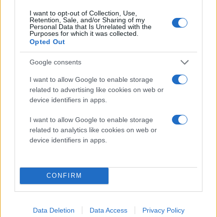
I want to opt-out of Collection, Use,
Η παρουσία του
Bill Burr
προσθέτει ακόμη ένα
Retention, Sale, and/or Sharing of my
Personal Data that Is Unrelated with the
ενδιαφέρον στοιχείο στο καστ. Μέχρι στιγμής δεν
Purposes for which it was collected.
Opted Out
είναι ξεκάθαρο ποιος θα είναι ο ρόλος του, ωστόσο
πληροφορίες από το The Hollywood Reporter
Google consents
αναφέρουν ότι θα υποδυθεί έναν φανταστικό
I want to allow Google to enable storage
χαρακτήρα, ο οποίος θα αποτελεί σύνθεση πολλών
related to advertising like cookies on web or
πραγματικών προσώπων. Ένα τέτοιο αφήγημα
device identifiers in apps.
επιτρέπει στον Sorkin να συνδυάσει διαφορετικές
οπτικές και γεγονότα, δίνοντας μεγαλύτερη
I want to allow Google to enable storage
related to analytics like cookies on web or
δραματουργική ένταση χωρίς να απομακρύνεται
device identifiers in apps.
εντελώς από την πραγματικότητα.
Το The Social Reckoning φιλοδοξεί να συνεχίσει την
CONFIRM
παράδοση της πρώτης ταινίας, η οποία είχε λάβει
κριτική αναγνώριση και είχε προταθεί για οκτώ
βραβεία Όσκαρ, κερδίζοντας τελικά τρία. Η ιστορία
Data Deletion
Data Access
Privacy Policy
εκείνη επικεντρωνόταν στις απαρχές του Facebook,