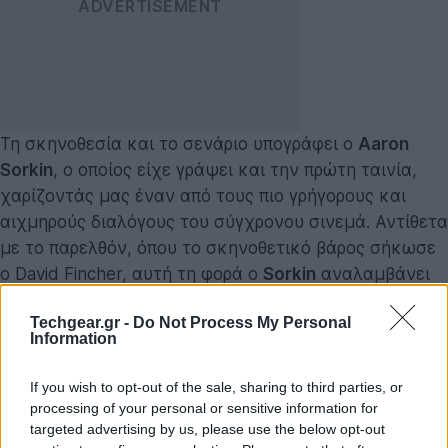
Τη σκηνοθεσία και το σενάριο υπογράφει ο
Aaron
Sorkin
, ο οποίος είχε γράψει και την πρώτη ταινία,
χαρίζοντάς μας έναν από τους πιο γρήγορους και
αιχμηρούς διαλόγους του σύγχρονου σινεμά. Αντίθετα
με το παρελθόν, όπου το σκηνοθετικό βάρος σήκωσε
ο David Fincher, αυτή τη φορά ο
Sorkin
αναλαμβάνει
και το τιμόνι της σκηνοθεσίας
, με στόχο να
Techgear.gr -
Do Not Process My Personal
προσφέρει μια πιο προσωπική και ενιαία καλλιτεχνική
Information
ματιά.
If you wish to opt-out of the sale, sharing to third parties, or
Πρωταγωνιστής είναι ο
Jeremy Strong
, γνωστός από
processing of your personal or sensitive information for
τη σειρά
Succession
, ο οποίος αναλαμβάνει τον ρόλο
targeted advertising by us, please use the below opt-out