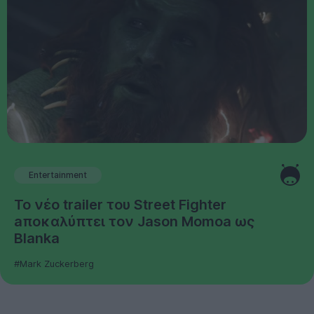
Entertainment
Το νέο trailer του Street Fighter
aποκαλύπτει τον Jason Momoa ως
Blanka
#Mark Zuckerberg