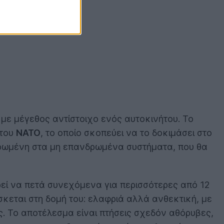
 με μέγεθος αντίστοιχο ενός αυτοκινήτου. Το
 του
NATO
, το οποίο σκοπεύει να το δοκιμάσει στο
ιερωμένη στα μη επανδρωμένα συστήματα, που θα
ρεί να πετά συνεχόμενα για περισσότερες από 12
κεται στη δομή του: ελαφριά αλλά ανθεκτική, με
. Το αποτέλεσμα είναι πτήσεις σχεδόν αθόρυβες,