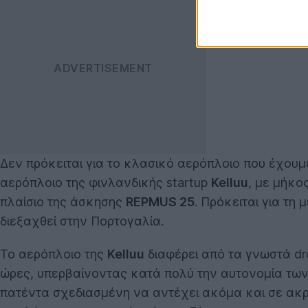
Δεν πρόκειται για το κλασικό αερόπλοιο που έχουμε
αερόπλοιο της φινλανδικής startup
Kelluu
, με μήκο
πλαίσιο της άσκησης
REPMUS 25
. Πρόκειται για τ
διεξαχθεί στην Πορτογαλία.
Το αερόπλοιο της
Kelluu
διαφέρει από τα γνωστά dr
ώρες, υπερβαίνοντας κατά πολύ την αυτονομία των 
πατέντα σχεδιασμένη να αντέχει ακόμα και σε ακρα