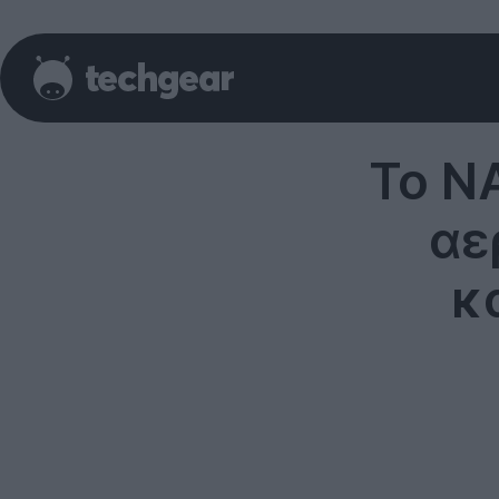
Το N
αε
κ