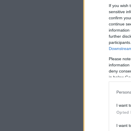
If you wish 
sensitive in
confirm you
continue se
information 
further disc
participants
Downstream 
Please note
information 
deny consent
in below Go
Persona
I want t
Opted 
I want t