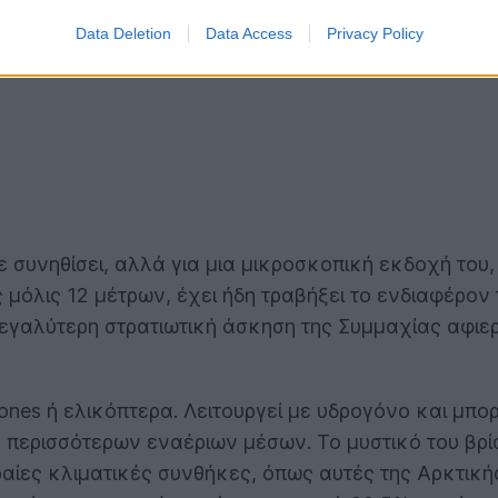
Data Deletion
Data Access
Privacy Policy
 συνηθίσει, αλλά για μια μικροσκοπική εκδοχή του,
ς μόλις 12 μέτρων, έχει ήδη τραβήξει το ενδιαφέρον
η μεγαλύτερη στρατιωτική άσκηση της Συμμαχίας αφ
ones ή ελικόπτερα. Λειτουργεί με υδρογόνο και μπο
περισσότερων εναέριων μέσων. Το μυστικό του βρίσ
ίες κλιματικές συνθήκες, όπως αυτές της Αρκτικής