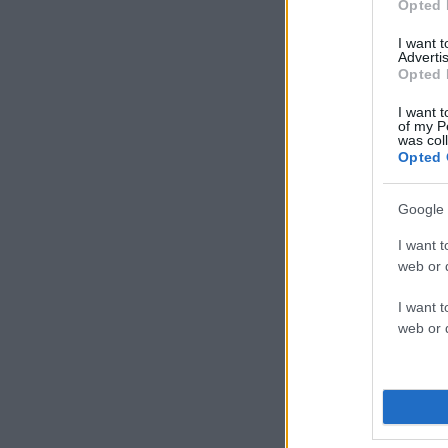
Opted 
I want 
Advertis
Opted 
I want t
of my P
was col
Opted 
Google 
I want t
web or d
I want t
web or d