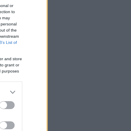
sonal or
ection to
ou may
 personal
out of the
 downstream
B’s List of
er and store
to grant or
ed purposes