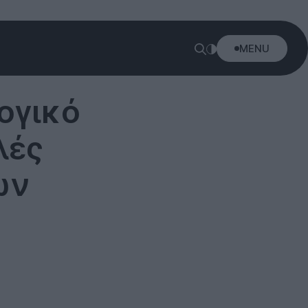
MENU
ογικό
λές
ων