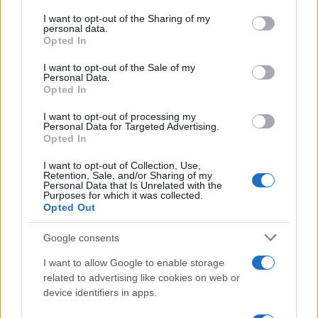
services and may gather and store information including but
Ο καθηγητής
Jian-Feng Nie
, από το Τμήμα Επιστήμης
not limited to your visit or usage behaviour. You may click to
I want to opt-out of the Sharing of my
personal data.
grant or deny consent to Google and its third-party tags to
Υλικών και Μηχανικής του Πανεπιστημίου Monash
Opted In
use your data for below specified purposes in below Google
και ένας εκ των βασικών συγγραφέων της μελέτης,
consent section.
I want to opt-out of the Sale of my
εξηγεί ότι το κλειδί της επιτυχίας βρίσκεται σε αυτό
Personal Data.
Opted In
που η ομάδα ονομάζει «ατομική αρχιτεκτονική».
Όταν τα μέταλλα ψύχονται ή αναμειγνύονται με
I want to opt-out of processing my
Personal Data for Targeted Advertising.
συμβατικούς τρόπους, αναπτύσσονται μικροσκοπικά
Opted In
ελαττώματα και ασυνέχειες στην κρυσταλλική τους
I want to opt-out of Collection, Use,
δομή. Αυτά τα μικροσκοπικά ρήγματα είναι συχνά τα
Retention, Sale, and/or Sharing of my
σημεία από τα οποία ξεκινά η φθορά ή η θραύση ενός
Personal Data that Is Unrelated with the
Purposes for which it was collected.
υλικού υπό πίεση.
Opted Out
Μέσω της διαδικασίας της αυτοοργάνωσης σε
Google consents
χαμηλότερες θερμοκρασίες, διαφορετικές δομές
I want to allow Google to enable storage
αναπτύσσονται ταυτόχρονα και ενώνονται μεταξύ
related to advertising like cookies on web or
τους με έναν συνεχή τρόπο. Όπως τονίζει ο
device identifiers in apps.
καθηγητής
Nie
, τα άτομα μπορούν να δημιουργήσουν