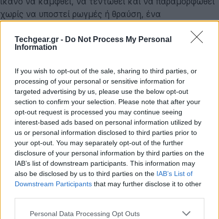
ικανό να καμφθεί, να τεντωθεί και να παραμορφωθεί
χωρίς να υποστεί ρωγμές ή θραύση, ένα
χαρακτηριστικό σπάνιο για υλικά τέτοιας
σκληρότητας.
Techgear.gr -
Do Not Process My Personal
Information
If you wish to opt-out of the sale, sharing to third parties, or
processing of your personal or sensitive information for
targeted advertising by us, please use the below opt-out
section to confirm your selection. Please note that after your
opt-out request is processed you may continue seeing
interest-based ads based on personal information utilized by
us or personal information disclosed to third parties prior to
your opt-out. You may separately opt-out of the further
disclosure of your personal information by third parties on the
IAB’s list of downstream participants. This information may
also be disclosed by us to third parties on the
IAB’s List of
Downstream Participants
that may further disclose it to other
third parties.
Ατομική αρχιτεκτονική και η απουσία
Please note that this website/app uses one or more Google
Personal Data Processing Opt Outs
μικροσκοπικών ελαττωμάτων