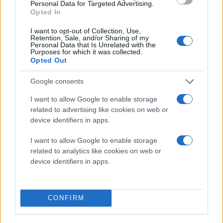
Personal Data for Targeted Advertising.
υλοποιήσεις cookie banners και λιγότερους χρήστες
Opted In
που κλείνουν ενόχληση με αγανάκτηση. Και για την
I want to opt-out of Collection, Use,
ΕΕ, είναι ένας τρόπος να διατηρήσει δυνατές τις
Retention, Sale, and/or Sharing of my
Personal Data that Is Unrelated with the
προστασίες ιδιωτικότητας, χωρίς όμως να επιβαρύνει
Purposes for which it was collected.
Opted Out
με ανούσια τριβή την καθημερινότητα εκατομμυρίων
ανθρώπων.
Google consents
Το νέο αυτό πλαίσιο εντάσσεται στο ευρύτερο
Digital
I want to allow Google to enable storage
related to advertising like cookies on web or
Package
, ένα σύνολο προτάσεων που επιδιώκουν να
device identifiers in apps.
απλοποιήσουν το ευρωπαϊκό ψηφιακό οικοσύστημα
και να μειώσουν την περίσσεια κανονισμών που
I want to allow Google to enable storage
έχουν συσσωρευτεί μέσα στα τελευταία χρόνια. Οι
related to analytics like cookies on web or
device identifiers in apps.
εταιρείες
τεχνολογίας
έχουν επανειλημμένα
εκφράσει ανησυχίες ότι η πολυπλοκότητα των
ευρωπαϊκών κανόνων πνίγει την καινοτομία και
CONFIRM
οδηγεί σε τεράστια κόστη συμμόρφωσης, και η
Επιτροπή φαίνεται έτοιμη να αναγνωρίσει ότι