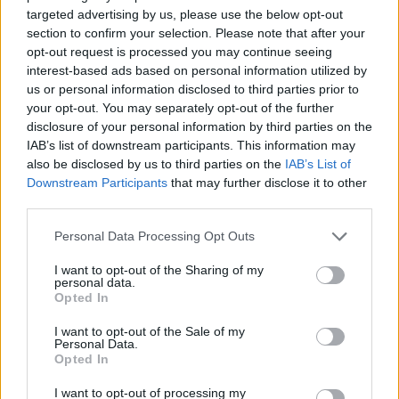
επισκέψεων, ώστε να μειωθεί ο όγκος των pop-ups.
targeted advertising by us, please use the below opt-out
section to confirm your selection. Please note that after your
opt-out request is processed you may continue seeing
Οι αρχές αναγνωρίζουν ότι η σημερινή κατάσταση
interest-based ads based on personal information utilized by
δεν εξυπηρετεί κανέναν. Η διαρκής επανάληψη των
us or personal information disclosed to third parties prior to
ίδιων επιλογών έχει οδηγήσει τους περισσότερους
your opt-out. You may separately opt-out of the further
χρήστες να κάνουν τυφλό κλικ στο πρώτο κουμπί που
disclosure of your personal information by third parties on the
IAB’s list of downstream participants. This information may
βρίσκουν, απλώς για να συνεχίσουν τη δουλειά τους.
also be disclosed by us to third parties on the
IAB’s List of
Η ίδια η Επιτροπή παραδέχεται ότι αυτό δεν αποτελεί
Downstream Participants
that may further disclose it to other
πραγματική άσκηση ελέγχου από τον πολίτη ούτε
third parties.
προστασία της συσκευής του. Αντίθετα, έχει εξελιχθεί
Please note that this website/app uses one or more Google
Personal Data Processing Opt Outs
σε μια αναγκαστική συνήθεια που θολώνει το νόημα
services and may gather and store information including but
της συναίνεσης.
not limited to your visit or usage behaviour. You may click to
I want to opt-out of the Sharing of my
personal data.
grant or deny consent to Google and its third-party tags to
Opted In
Η μετάβαση στις ρυθμίσεις σε επίπεδο browser
use your data for below specified purposes in below Google
θεωρείται η πιο λογική λύση. Για τους χρήστες,
consent section.
I want to opt-out of the Sale of my
Personal Data.
σημαίνει μια πιο καθαρή, απρόσκοπτη εμπειρία
Opted In
πλοήγησης. Για τους developers και τους υπεύθυνους
I want to opt-out of processing my
συμμόρφωσης, σημαίνει λιγότερες περίπλοκες