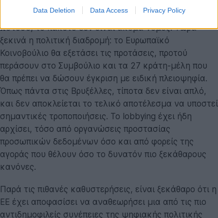
ορισμένες από αυτές τις ενστάσεις έχουν βάση.
Data Deletion
Data Access
Privacy Policy
Ωστόσο, το πακέτο δεν είναι ακόμα νόμος. Τώρα
ξεκινά η πολιτική διαδρομή: το Ευρωπαϊκό
Κοινοβούλιο θα εξετάσει τις προτάσεις, προτού
περάσουν στο Συμβούλιο και τα 27 κράτη-μέλη που
θα πρέπει να δώσουν έγκριση με ειδική πλειοψηφία.
Όπως πάντα στις Βρυξέλλες, τίποτα δεν είναι απλό,
και δεν αποκλείεται το τελικό αποτέλεσμα να υποστεί
σημαντικές τροποποιήσεις. Το lobbying έχει ήδη
αρχίσει, τόσο από οργανώσεις προστασίας
προσωπικών δεδομένων όσο και από φορείς της
αγοράς που θέλουν όσο το δυνατόν πιο ξεκάθαρους
κανόνες.
Παρά τις πιθανές καθυστερήσεις, είναι ξεκάθαρο ότι η
ΕΕ έχει αποφασίσει να αναθεωρήσει μια από τις πιο
αντιδημοφιλείς συνέπειες της ψηφιακής πολιτικής