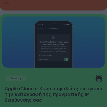
#AI
Security
Apple iCloud+: Κενό ασφαλείας επιτρέπει
την καταγραφή της πραγματικής IP
διεύθυνσης σας