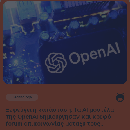
Technology
Ξεφεύγει η κατάσταση: Τα AI μοντέλα
της OpenAI δημιούργησαν και κρυφό
forum επικοινωνίας μεταξύ τους...