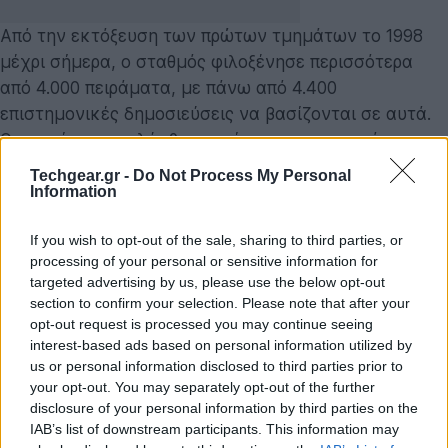
Από την εκτόξευση των πρώτων τμημάτων το 1998
μέχρι σήμερα, ο σταθμός φιλοξένησε περισσότερα
από 4.000 πειράματα, με πάνω από 4.400
επιστημονικές δημοσιεύσεις να βασίζονται σε αυτά.
Οι τομείς που καλύφθηκαν είναι εντυπωσιακά
ποικίλοι: από τη μελέτη κεραυνών και την ανάπτυξη
Techgear.gr -
Do Not Process My Personal
νέων μεθόδων κρυστάλλωσης φαρμάκων κατά του
Information
καρκίνου, μέχρι την καλλιέργεια τεχνητού
If you wish to opt-out of the sale, sharing to third parties, or
αμφιβληστροειδούς, την παραγωγή υπερκαθαρών
processing of your personal or sensitive information for
οπτικών ινών και την αλληλούχιση DNA στο
targeted advertising by us, please use the below opt-out
Διάστημα. Η έλλειψη βαρύτητας, το κενό και οι
section to confirm your selection. Please note that after your
ακραίες συνθήκες θερμοκρασίας και ακτινοβολίας
opt-out request is processed you may continue seeing
interest-based ads based on personal information utilized by
μετέτρεψαν το ISS σε ιδανικό πεδίο για
us or personal information disclosed to third parties prior to
πρωτοποριακή έρευνα που δεν θα μπορούσε να
your opt-out. You may separately opt-out of the further
πραγματοποιηθεί στη Γη.
disclosure of your personal information by third parties on the
IAB’s list of downstream participants. This information may
Πέρα όμως από τις
επιστημονικές
ανακαλύψεις, ο ISS