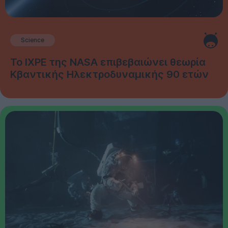
Science
Το IXPE της NASA επιβεβαιώνει θεωρία
Κβαντικής Ηλεκτροδυναμικής 90 ετών