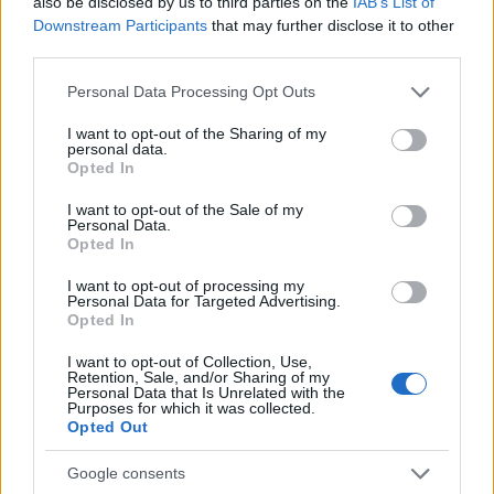
also be disclosed by us to third parties on the
IAB’s List of
αποτέλεσε και το πιο λαμπρό παράδειγμα διεθνούς
Downstream Participants
that may further disclose it to other
third parties.
συνεργασίας. Σε μια εποχή γεμάτη γεωπολιτικές
εντάσεις, ο ISS απέδειξε ότι χώρες με διαφορετικά
Please note that this website/app uses one or more Google
Personal Data Processing Opt Outs
services and may gather and store information including but
συμφέροντα μπορούσαν να συνεργαστούν αρμονικά
not limited to your visit or usage behaviour. You may click to
I want to opt-out of the Sharing of my
για έναν κοινό στόχο: την εξερεύνηση και κατανόηση
personal data.
grant or deny consent to Google and its third-party tags to
Opted In
του Διαστήματος.
use your data for below specified purposes in below Google
consent section.
I want to opt-out of the Sale of my
Παρά την επικείμενη απόσυρση, η NASA και οι εταίροι
Personal Data.
Opted In
της δεν σκοπεύουν να εγκαταλείψουν την τροχιά
χαμηλού ύψους γύρω από τη Γη. Ήδη από το 2021, ο
I want to opt-out of processing my
Personal Data for Targeted Advertising.
οργανισμός έχει επενδύσει περισσότερα από 400
Opted In
εκατομμύρια δολάρια για την ανάπτυξη εμπορικών
I want to opt-out of Collection, Use,
διαστημικών σταθμών. Στόχος είναι η μετάβαση σε
Retention, Sale, and/or Sharing of my
ένα νέο μοντέλο όπου η NASA δεν θα διατηρεί
Personal Data that Is Unrelated with the
Purposes for which it was collected.
αποκλειστικά δικές της εγκαταστάσεις, αλλά θα
Opted Out
αγοράζει υπηρεσίες από ιδιωτικές εταιρείες, όπως ήδη
Google consents
συμβαίνει με τη μεταφορά φορτίων και πληρωμάτων