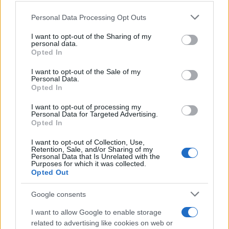
Please note that this website/app uses one or more Google
Personal Data Processing Opt Outs
services and may gather and store information including but
not limited to your visit or usage behaviour. You may click to
I want to opt-out of the Sharing of my
personal data.
grant or deny consent to Google and its third-party tags to
Opted In
use your data for below specified purposes in below Google
consent section.
I want to opt-out of the Sale of my
Personal Data.
Opted In
I want to opt-out of processing my
Personal Data for Targeted Advertising.
Opted In
I want to opt-out of Collection, Use,
Κατά τα άλλα, περιλαμβάνει κάμερα 1.3MP,
Retention, Sale, and/or Sharing of my
Personal Data that Is Unrelated with the
αποθηκευτικό χώρο 16GB, WiFi 802.11 b/g/n, Bluetooth,
Purposes for which it was collected.
3G, έξοδο HDMI, δύο ενσωματωμένα ηχεία,
Opted Out
μικρόφωνο, θύρα USB και SD memory card reader.
Google consents
Ακόμη, η μπαταρία του δίνει αυτονομία 7 ώρες, ενώ ο
προκαθορισμένος browser είναι ο
Opera Mobile
με
I want to allow Google to enable storage
related to advertising like cookies on web or
υποστήριξη του
Adobe Flash 10.1
. Δείτε παρακάτω το