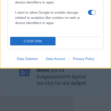
device identifiers in apps.
video-παρουσίαση:
I want to allow Google to enable storage
Στο πακέτο περιλαμβάνονται και διάφορα
related to analytics like cookies on web or
προεγκατεστημένα προγράμματα για να βοηθήσουν
device identifiers in apps.
τον χρήστη στο ξεκίνημα. Θα κυκλοφορήσει τον
Οκτώβριο σε τιμή περίπου
€400
.
[πηγή
Liliputing
]
CONFIRM
Ακολουθήστε το
Data Deletion
Data Access
Privacy Policy
Techgear.gr στο Google
News
για να
ενημερώνεστε άμεσα
για όλα τα νέα άρθρα!