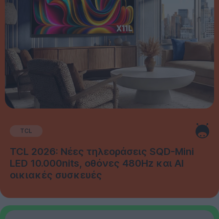
TCL
TCL 2026: Νέες τηλεοράσεις SQD-Mini
LED 10.000nits, οθόνες 480Hz και AI
οικιακές συσκευές