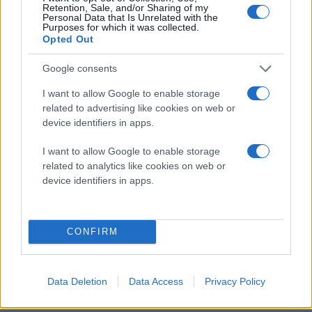
Retention, Sale, and/or Sharing of my
της βιομηχανίας: «
Το Wi-Fi αξιολογούνταν διαχρονικά
Personal Data that Is Unrelated with the
Purposes for which it was collected.
με βάση τις θεωρητικές μέγιστες ταχύτητες, όμως
Opted Out
αυτή δεν είναι η πραγματική εμπειρία χρήσης μέσα
στο σπίτι
». Ο ίδιος συμπλήρωσε πως «
το Archer 8
Google consents
σχεδιάστηκε με γνώμονα τις πραγματικές συνθήκες
I want to allow Google to enable storage
που αντιμετωπίζουν καθημερινά οι χρήστες:
related to advertising like cookies on web or
πολλαπλές συνδεδεμένες συσκευές, παρεμβολές από
device identifiers in apps.
άλλες ασύρματες συσκευές, καθώς και διαφορετικούς
I want to allow Google to enable storage
χώρους μέσα στο σπίτι
». Το τελικό αποτέλεσμα αυτής
related to analytics like cookies on web or
της αρχιτεκτονικής προσέγγισης είναι μια πιο
device identifiers in apps.
σταθερή συνδεσιμότητα, βελτιωμένη απόδοση σε
απαιτητικά περιβάλλοντα και μια πιο αξιόπιστη
εμπειρία δικτύου συνολικά.
CONFIRM
Premium σχεδιασμός
Στον τομέα της αισθητικής, το νέο router της TP-Link
Data Deletion
Data Access
Privacy Policy
εγκαταλείπει τις υπερβολές του παρελθόντος. Το