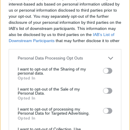
ενίσχυση της εμπειρίας χρήσης, ακόμη και σε
interest-based ads based on personal information utilized by
περιβάλλοντα με αυξημένες παρεμβολές ή πολλούς
us or personal information disclosed to third parties prior to
your opt-out. You may separately opt-out of the further
ενεργούς χρήστες.
disclosure of your personal information by third parties on the
IAB’s list of downstream participants. This information may
Επιπρόσθετα, οι αρχικές δοκιμές της εταιρείας
also be disclosed by us to third parties on the
IAB’s List of
έδειξαν υψηλότερη αποδοτικότητα σε συνθήκες
Downstream Participants
that may further disclose it to other
παρεμβολών, βελτιωμένη διαχείριση πολλαπλών
third parties.
συσκευών, καθώς και ενισχυμένη κάλυψη σε
Please note that this website/app uses one or more Google
Personal Data Processing Opt Outs
πολυώροφα περιβάλλοντα, κάτι που αποτελεί πάγιο
services and may gather and store information including but
πρόβλημα στις σύγχρονες κατοικίες. Για να
not limited to your visit or usage behaviour. You may click to
I want to opt-out of the Sharing of my
personal data.
grant or deny consent to Google and its third-party tags to
επιτευχθούν αυτά τα αποτελέσματα, το Archer 8
Opted In
use your data for below specified purposes in below Google
αξιοποιεί τεχνολογίες RF optimization και AI-assisted
consent section.
I want to opt-out of the Sale of my
network optimization, οι οποίες συμβάλλουν ενεργά σε
Personal Data.
Opted In
μια πιο αξιόπιστη συνδεσιμότητα και ομαλότερη
εμπειρία χρήσης στα οικιακά δίκτυα.
I want to opt-out of processing my
Personal Data for Targeted Advertising.
Opted In
Ο
PJ Li
, President of Product της TP-Link Systems Inc.,
εστίασε ακριβώς σε αυτή την αλλαγή παραδείγματος
I want to opt-out of Collection, Use,