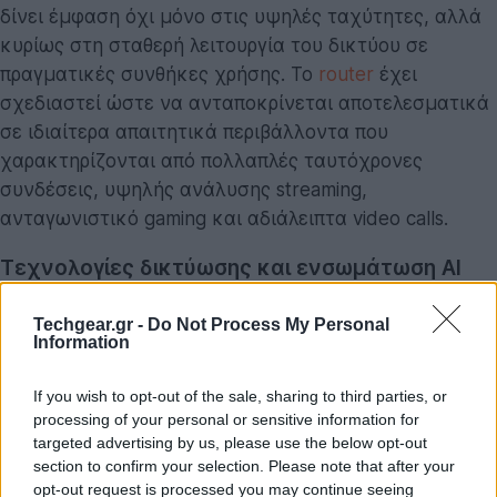
δίνει έμφαση όχι μόνο στις υψηλές ταχύτητες, αλλά
κυρίως στη σταθερή λειτουργία του δικτύου σε
πραγματικές συνθήκες χρήσης. Το
router
έχει
σχεδιαστεί ώστε να ανταποκρίνεται αποτελεσματικά
σε ιδιαίτερα απαιτητικά περιβάλλοντα που
χαρακτηρίζονται από πολλαπλές ταυτόχρονες
συνδέσεις, υψηλής ανάλυσης streaming,
ανταγωνιστικό gaming και αδιάλειπτα video calls.
Τεχνολογίες δικτύωσης και ενσωμάτωση AI
Η ουσιαστική διαφορά του νέου προτύπου, όπως αυτό
Techgear.gr -
Do Not Process My Personal
υλοποιείται από την TP-Link, εντοπίζεται στη
Information
διαχείριση του φόρτου και των παρεμβολών.
Σύμφωνα με εσωτερικές εργαστηριακές δοκιμές της
If you wish to opt-out of the sale, sharing to third parties, or
TP-Link, η πλατφόρμα Wi-Fi 8 προσφέρει σημαντικές
processing of your personal or sensitive information for
targeted advertising by us, please use the below opt-out
βελτιώσεις στη σταθερότητα και την αποδοτικότητα
section to confirm your selection. Please note that after your
του δικτύου. Αυτό έχει ως άμεσο αποτέλεσμα την
opt-out request is processed you may continue seeing