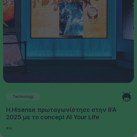
Technology
Η Hisense πρωταγωνίστησε στην IFA
2025 με το concept AI Your Life
#AI