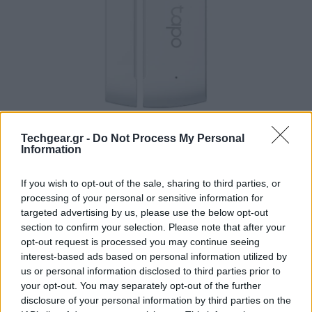
Techgear.gr -
Do Not Process My Personal
Information
Για την παροχή μιας άνετης ζωής στους πελάτες της,
η TP-Link ανέπτυξε τους νέους αισθητήρες κίνησης
If you wish to opt-out of the sale, sharing to third parties, or
Tapo T110
και τους «έξυπνους» θερμοστάτες
Tapo
processing of your personal or sensitive information for
targeted advertising by us, please use the below opt-out
T315
. Με τα δύο αυτά προϊόντα, οι χρήστες μπορούν
section to confirm your selection. Please note that after your
να ενεργοποιήσουν και να απενεργοποιήσουν
opt-out request is processed you may continue seeing
αυτόματα τα φώτα τους, να ανοίξουν την πόρτα και
interest-based ads based on personal information utilized by
να ρυθμίσουν τη θερμοκρασία του χώρου τους, βάσει
us or personal information disclosed to third parties prior to
your opt-out. You may separately opt-out of the further
ακριβών μετρήσεων και σε καθορισμένα εύρη
disclosure of your personal information by third parties on the
θερμοκρασίας και υγρασίας.