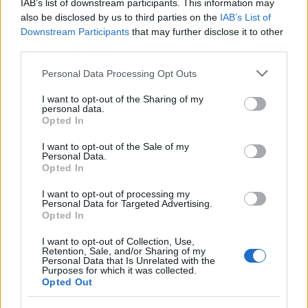
IAB’s list of downstream participants. This information may
also be disclosed by us to third parties on the
IAB’s List of
Downstream Participants
that may further disclose it to other
third parties.
Please note that this website/app uses one or more Google
Personal Data Processing Opt Outs
services and may gather and store information including but
not limited to your visit or usage behaviour. You may click to
I want to opt-out of the Sharing of my
personal data.
grant or deny consent to Google and its third-party tags to
Opted In
use your data for below specified purposes in below Google
consent section.
I want to opt-out of the Sale of my
Personal Data.
Opted In
I want to opt-out of processing my
Personal Data for Targeted Advertising.
Opted In
Απρόσκοπτο ίντερνετ στο σπίτι με το Mesh
I want to opt-out of Collection, Use,
Retention, Sale, and/or Sharing of my
Wi-Fi τελευταίας τεχνολογίας
Personal Data that Is Unrelated with the
Purposes for which it was collected.
Η TP-Link ανεβάζει τον πήχη στη σύνδεση Wi-Fi,
Opted Out
δημιουργώντας τα Wi-Fi 6E προϊόντα της.