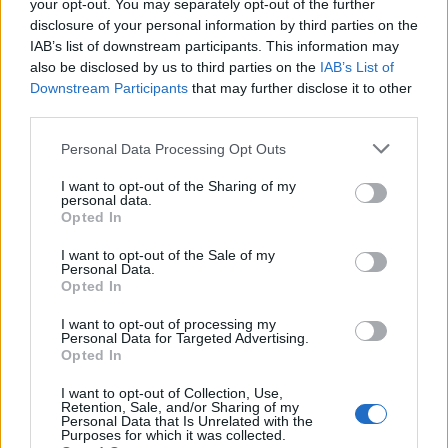
your opt-out. You may separately opt-out of the further
disclosure of your personal information by third parties on the
IAB’s list of downstream participants. This information may
also be disclosed by us to third parties on the
IAB’s List of
Downstream Participants
that may further disclose it to other
third parties.
Please note that this website/app uses one or more Google
Personal Data Processing Opt Outs
services and may gather and store information including but
not limited to your visit or usage behaviour. You may click to
I want to opt-out of the Sharing of my
personal data.
grant or deny consent to Google and its third-party tags to
Opted In
use your data for below specified purposes in below Google
Η μελέτη πραγματοποιήθηκε από τους ερευνητές
consent section.
των University of Minnesota και Wellesley College και
I want to opt-out of the Sale of my
Personal Data.
όπως επισημαίνει, οι μειωμένες πωλήσεις του
Opted In
διεθνούς Βox Office σχετίζονται κυρίως με την
I want to opt-out of processing my
καθυστέρηση των κυκλοφοριών των ταινιών στον
Personal Data for Targeted Advertising.
Opted In
υπόλοιπο κόσμο συγκριτικά με τις ΗΠΑ.
I want to opt-out of Collection, Use,
Με άλλα λόγια, η έρευνα προτείνει ότι οι χρήστες
Retention, Sale, and/or Sharing of my
Personal Data that Is Unrelated with the
συνηθίζουν να κατεβάζουν ταινίες όταν υπάρχουν
Purposes for which it was collected.