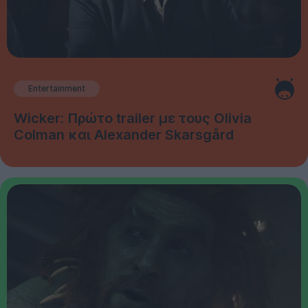
Entertainment
Wicker: Πρώτο trailer με τους Olivia
Colman και Alexander Skarsgård