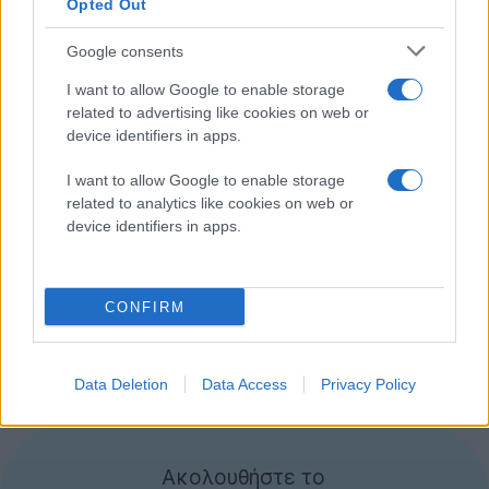
Opted Out
διαθέσιμες στο διαδίκτυο και δεν έχουν
κυκλοφορήσει ακόμα στη χώρα τους, κάτι το οποίο
Google consents
είναι ευθύνη της κινηματογραφικής βιομηχανίας.
I want to allow Google to enable storage
"Τα ευρήματα της έρευνας μας
related to advertising like cookies on web or
υποδεικνύουν ότι το διεθνές Box Office
device identifiers in apps.
ήταν πεσμένο τουλάχιστον κατά 7%
συγκριτικά με τις πωλήσεις που θα είχε
I want to allow Google to enable storage
related to analytics like cookies on web or
επιτύχει απουσία των πρόωρων
device identifiers in apps.
κυκλοφοριών torrents. Αντίθετα, το
αμερικανικό Box Office δε δείχνει να
επηρεάζεται από την πειρατεία. Θεωρούμε
CONFIRM
ότι υπεύθυνη για αυτό είναι η
καθυστέρηση της νόμιμης κυκλοφορίας
των ταινιών στον υπόλοιπο κόσμο."
Data Deletion
Data Access
Privacy Policy
[πηγή
torrentfreak
]
Ακολουθήστε το