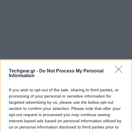
Με τις ιστοσελίδες torrents να κλείνουν η μία μετά
Techgear.gr -
Do Not Process My Personal
Information
την άλλη (βλ.
Megaupload,
Filesonic
,
BTJunkie
), τα
δεδομένα έρχεται να αντιστρέψει μια νέα μελέτη η
If you wish to opt-out of the sale, sharing to third parties, or
οποία προτείνει ότι το παράνομο file-sharing
processing of your personal or sensitive information for
σχετίζεται ελάχιστα ή και καθόλου με
targeted advertising by us, please use the below opt-out
το αμερικανικό Box Office.
section to confirm your selection. Please note that after your
opt-out request is processed you may continue seeing
interest-based ads based on personal information utilized by
us or personal information disclosed to third parties prior to