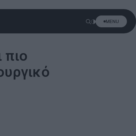
MENU
ι πιο
ουργικό