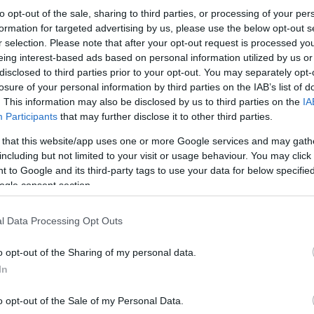
to opt-out of the sale, sharing to third parties, or processing of your per
formation for targeted advertising by us, please use the below opt-out s
r selection. Please note that after your opt-out request is processed y
eing interest-based ads based on personal information utilized by us or
disclosed to third parties prior to your opt-out. You may separately opt-
losure of your personal information by third parties on the IAB’s list of
. This information may also be disclosed by us to third parties on the
IA
Participants
that may further disclose it to other third parties.
 that this website/app uses one or more Google services and may gath
including but not limited to your visit or usage behaviour. You may click 
 to Google and its third-party tags to use your data for below specifi
ogle consent section.
αβαθμίσεις στο σύστημα δημιουργίας βίντεο με τεχ
l Data Processing Opt Outs
υν να προσφέρουν στους χρήστες μεγαλύτερη καλλιτε
οστήριξη ήχου στις δημιουργίες τους.
o opt-out of the Sharing of my personal data.
In
ργαλείου
AI
filmmaking που βασίζεται στο Veo, η Goo
ια βίντεο
μέσω της πλατφόρμας, αποδεικνύοντας τη
o opt-out of the Sale of my Personal Data.