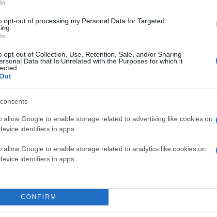
In
to opt-out of processing my Personal Data for Targeted
ing.
In
o opt-out of Collection, Use, Retention, Sale, and/or Sharing
ersonal Data that Is Unrelated with the Purposes for which it
lected.
Out
consents
o allow Google to enable storage related to advertising like cookies on
evice identifiers in apps.
υσική αφήγηση
o allow Google to enable storage related to analytics like cookies on
evice identifiers in apps.
ίπεδα:
 βάθος και ατμόσφαιρα σε κάθε σκηνή.
CONFIRM
η ακρίβεια στην ερμηνεία των prompts.