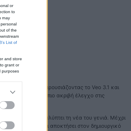
sonal or
ection to
ou may
 personal
out of the
 downstream
B’s List of
er and store
to grant or
ed purposes
νητή νοημοσύνη, παρουσιάζοντας το Veo 3.1 και
χνική ελευθερία, πιο ακριβή έλεγχο στις
gle DeepMind αποκαλύπτει τη νέα του γενιά. Μέχρι
 δυναμική που έχει αποκτήσει στον δημιουργικό