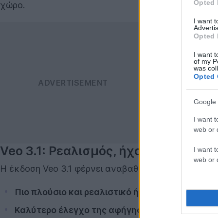
Opted 
χώρο.
I want 
Advertis
Opted 
I want t
of my P
was col
Opted 
Google 
I want t
web or d
Veo 3.1: Ρεαλισμός, ήχος και πιο φ
I want t
web or d
Η έκδοση Veo 3.1 φέρνει αναβαθμίσεις σε όλα τα επ
Πιο πλούσιο και ρεαλιστικό ήχο
, που προσδίδει
Καλύτερο έλεγχο της αφήγησης
, με μεγαλύτερ