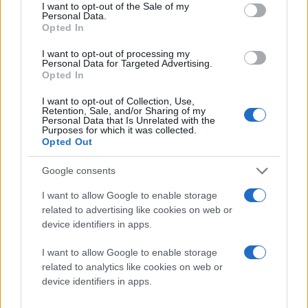
έχουν νέους τρόπους να χρησιμοποιούν
consent section.
I want to opt-out of the Sale of my
Personal Data.
τις κάρτες τους Visa στο φυσικό
Opted In
περιβάλλον και σε online εφαρμογές"
I want to opt-out of processing my
Η υπηρεσία Apple Pay μπορεί να χρησιμοποιηθεί σε
Personal Data for Targeted Advertising.
όσα σημεία πώλησης δέχονται ανέπαφες συναλλαγές
Opted In
με Visa. Υπάρχουν ήδη πάνω από 2.600.000 τερματικά
I want to opt-out of Collection, Use,
που δέχονται ανέπαφες συναλλαγές Visa σε όλη την
Retention, Sale, and/or Sharing of my
Personal Data that Is Unrelated with the
Ευρώπη με περισσότερα από 400.000 τερματικά σε
Purposes for which it was collected.
Opted Out
250.000 σημεία πώλησης στη Μεγάλη Βρετανία,
συμπεριλαμβανομένων και μεγάλων επιχειρήσεων
Google consents
όπως Tesco, Marks & Spencer, Boots καθώς και το
I want to allow Google to enable storage
δίκτυο συγκοινωνιών Transport for London και
related to advertising like cookies on web or
χιλιάδες ανεξάρτητα καταστήματα και εστιατόρια.
device identifiers in apps.
Κορυφαίες τράπεζες της Μεγάλης Βρετανίας οι οποίες
συνεργάζονται με τη Visa έχουν επιβεβαιώσει τη
I want to allow Google to enable storage
related to analytics like cookies on web or
συμμετοχή τους στην υπηρεσία Apple Pay
device identifiers in apps.
συμπεριλαμβανομένων μέχρι στιγμής των Bank of
Scotland, Coutts, First Direct, Halifax, HSBC, Lloyds,