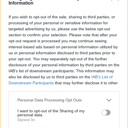
Information
Europe σχολίασε:
"Οι ανέπαφες συναλλαγές
If you wish to opt-out of the sale, sharing to third parties, or
processing of your personal or sensitive information for
πραγματοποιούνται από εκατομμύρια
targeted advertising by us, please use the below opt-out
κατόχους καρτών Visa σε όλη τη χώρα
section to confirm your selection. Please note that after your
καθημερινά. Σε συνδυασμό με την
opt-out request is processed you may continue seeing
απλότητα και την ευκολία που προσφέρει
interest-based ads based on personal information utilized by
us or personal information disclosed to third parties prior to
η υπηρεσία Apple Pay, οι πληρωμές μέσω
your opt-out. You may separately opt-out of the further
κινητού τηλεφώνου θα γίνουν μέρος της
disclosure of your personal information by third parties on the
καθημερινότητάς μας. Αν κάποιος φύγει
IAB’s list of downstream participants. This information may
από το σπίτι του μόνο με ένα αντικείμενο,
also be disclosed by us to third parties on the
IAB’s List of
Downstream Participants
that may further disclose it to other
αυτό θα είναι το κινητό του.
third parties.
Συνεργαζόμαστε με την Apple και τις
τράπεζες για να παρέχουμε στους
Please note that this website/app uses one or more Google
Personal Data Processing Opt Outs
services and may gather and store information including but
πελάτες μας μια πραγματικά εύκολη και
not limited to your visit or usage behaviour. You may click to
I want to opt-out of the Sharing of my
συναρπαστική εμπειρία πληρωμών μέσω
personal data.
grant or deny consent to Google and its third-party tags to
Opted In
της υπηρεσίας Apple Pay, έτσι ώστε να
use your data for below specified purposes in below Google