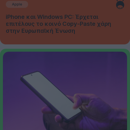
Apple
iPhone και Windows PC: Έρχεται
επιτέλους το κοινό Copy-Paste χάρη
στην Ευρωπαϊκή Ένωση