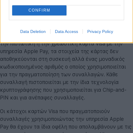
M&S Bank, MBNA, Nationwide, NatWest, Royal Bank of
CONFIRM
Scotland, Santander, TSB και Ulster Bank.
Η ασφάλεια και η προστασία των δεδομένων είναι οι
Data Deletion
Data Access
Privacy Policy
βάσεις της υπηρεσίας Apple Pay. Όταν ενεργοποιείς
την πιστωτική ή την χρεωστική κάρτα Visa με την
υπηρεσία Apple Pay, τα στοιχεία της κάρτας δεν
αποθηκεύονται στη συσκευή αλλά ένας μοναδικός
κωδικοποιημένος αριθμός ο οποίος χρησιμοποιείται
για την πραγματοποίηση των συναλλαγών. Κάθε
συναλλαγή πιστοποιείται με την ίδια τεχνολογία
κρυπτογράφησης που χρησιμοποιείται για Chip-and-
PIN και για ανέπαφες συναλλαγές.
Οι κάτοχοι καρτών Visa που πραγματοποιούν
συναλλαγές χρησιμοποιώντας την υπηρεσία Apple
Pay θα έχουν τα ίδια οφέλη που απολαμβάνουν με τις