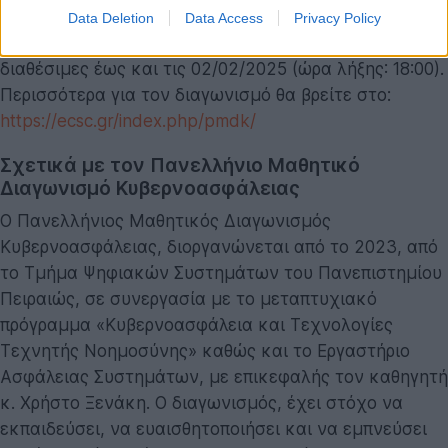
και τους μαθητές πριν από την έναρξη του
Data Deletion
Data Access
Privacy Policy
διαγωνισμού. Οι ενδεικτικές δοκιμασίες θα είναι
διαθέσιμες έως και τις 02/02/2025 (ώρα λήξης: 18:00).
Περισσότερα για τον διαγωνισμό θα βρείτε στο:
https://ecsc.gr/index.php/pmdk/
Σχετικά με τον Πανελλήνιο Μαθητικό
Διαγωνισμό Κυβερνοασφάλειας
Ο Πανελλήνιος Μαθητικός Διαγωνισμός
Κυβερνοασφάλειας, διοργανώνεται από το 2023, από
το Τμήμα Ψηφιακών Συστημάτων του Πανεπιστημίου
Πειραιώς, σε συνεργασία με το μεταπτυχιακό
πρόγραμμα «Κυβερνοασφάλεια και Τεχνολογίες
Τεχνητής Νοημοσύνης» καθώς και το Εργαστήριο
Ασφάλειας Συστημάτων, με επικεφαλής τον καθηγητή
κ. Χρήστο Ξενάκη. Ο διαγωνισμός, έχει στόχο να
εκπαιδεύσει, να ευαισθητοποιήσει και να εμπνεύσει