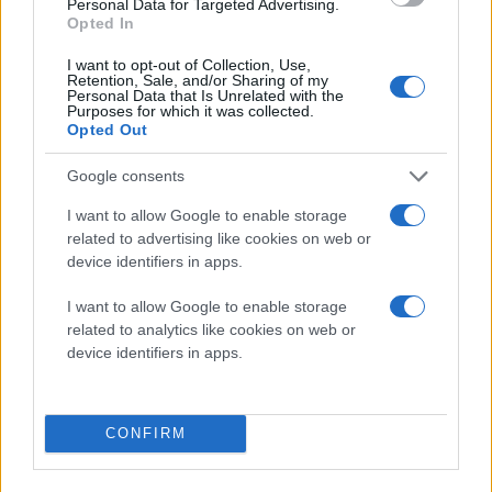
Personal Data for Targeted Advertising.
Κυβερνοασφάλειας, στο πλαίσιο της προετοιμασίας
Opted In
της για τον πανευρωπαϊκό διαγωνισμό European
I want to opt-out of Collection, Use,
Cyber Security Challenge (ECSC) που θα διεξαχθεί τον
Retention, Sale, and/or Sharing of my
Οκτώβριο 2025 στην Βαρσοβία της Πολωνίας. Σε όλα
Personal Data that Is Unrelated with the
Purposes for which it was collected.
τα μέλη των ομάδων που θα συμμετάσχουν στο
Opted Out
διαγωνισμό θα χορηγηθεί βεβαίωση συμμετοχής.
Google consents
Οι αιτήσεις για συμμετοχή στον διαγωνισμό, οι οποίες
I want to allow Google to enable storage
πρέπει να συμπληρωθούν από τους υπεύθυνους
related to advertising like cookies on web or
καθηγητές του κάθε σχολείου ή φορέα, έχουν ήδη
device identifiers in apps.
ανοίξει και θα παραμείνουν ανοιχτές έως και την
I want to allow Google to enable storage
Πέμπτη 30 Ιανουαρίου 2025
.
related to analytics like cookies on web or
device identifiers in apps.
Η πλατφόρμα του διαγωνισμού είναι ήδη διαθέσιμη
για τις ομάδες που ολοκληρώνουν την αίτηση
συμμετοχής και περιλαμβάνει ενδεικτικές δοκιμασίες
CONFIRM
από τους προηγούμενους διαγωνισμούς, με σκοπό να
αναλυθούν και να μελετηθούν από τους καθηγητές