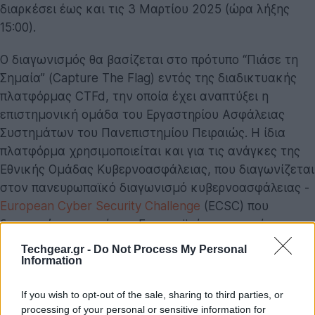
διαρκέσει έως και τις 3 Μαρτίου 2025 (ώρα λήξης
15:00).
Ο διαγωνισμός θα βασίζεται στο πρότυπο “Πιάσε τη
Σημαία” (Capture The Flag) εντός της διαδικτυακής
πλατφόρμας CTFd, την οποία έχει αναπτύξει η
επιστημονική ομάδα του Εργαστηρίου Ασφάλειας
Συστημάτων του Πανεπιστημίου Πειραιώς. Η ίδια
πλατφόρμα χρησιμοποιείται και για τις ανάγκες της
Εθνικής Ομάδας Κυβερνοασφάλειας, που διαγωνίζεται
στον πανευρωπαϊκό διαγωνισμό κυβερνοασφάλειας -
European Cyber Security Challenge
(ECSC) που
διοργανώνεται από τον Ευρωπαϊκό οργανισμό
κυβερνοασφάλειας (ENISA).
Techgear.gr -
Do Not Process My Personal
Information
Οι δοκιμασίες θα καλύπτουν δημοφιλείς περιοχές της
κυβερνοασφάλειας όπως αυτές κατηγοριοποιούνται
If you wish to opt-out of the sale, sharing to third parties, or
processing of your personal or sensitive information for
σε παρόμοιους διαγωνισμούς, όπως ο Ευρωπαϊκός