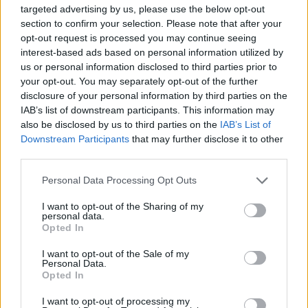
targeted advertising by us, please use the below opt-out
διαγωνισμός
ECSC
και ο αντίστοιχος διεθνής
section to confirm your selection. Please note that after your
International Cybersecurity Challenge (ICC). Ο βαθμός
opt-out request is processed you may continue seeing
δυσκολίας των δοκιμασιών θα εκτείνεται από πολύ
interest-based ads based on personal information utilized by
us or personal information disclosed to third parties prior to
εύκολες μέχρι και δύσκολες, έτσι ώστε να επιτραπεί η
your opt-out. You may separately opt-out of the further
συμμετοχή όλων των μαθητών που δείχνουν
disclosure of your personal information by third parties on the
ενδιαφέρον στην ασφάλεια υπολογιστών.
IAB’s list of downstream participants. This information may
also be disclosed by us to third parties on the
IAB’s List of
Η κατάταξη των ομάδων θα γίνει με βάση την
Downstream Participants
that may further disclose it to other
αξιολόγηση των επιδόσεών τους στις δοκιμασίες και
third parties.
σύμφωνα με τις συνοπτικές εκθέσεις (write-ups) που
Please note that this website/app uses one or more Google
Personal Data Processing Opt Outs
θα υποβάλλουν στη λήξη του διαγωνισμού. Στις
services and may gather and store information including but
συνοπτικές εκθέσεις περιγράφεται η μεθοδολογία που
not limited to your visit or usage behaviour. You may click to
I want to opt-out of the Sharing of my
personal data.
grant or deny consent to Google and its third-party tags to
ακολουθήθηκε από την κάθε ομάδα για την επίλυση
Opted In
use your data for below specified purposes in below Google
της κάθε διαδικασίας. Οι μαθητές/-τριες των ομάδων
consent section.
I want to opt-out of the Sale of my
που θα κατακτήσουν την 1η, 2η και 3η θέση θα
Personal Data.
Opted In
βραβευτούν και θα έχουν την ευκαιρία να
συμμετάσχουν στις προπονήσεις της Εθνικής Ομάδας
I want to opt-out of processing my