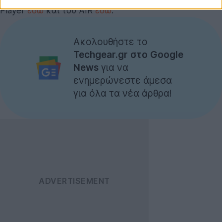
Player
εδώ
και του AIR
εδώ
.
Ακολουθήστε το
Techgear.gr στο Google
News
για να
ενημερώνεστε άμεσα
για όλα τα νέα άρθρα!