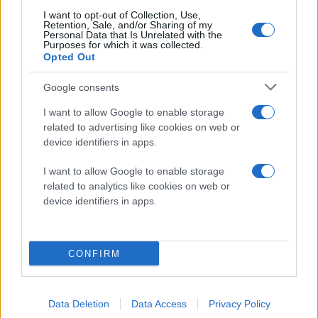
εκδότες να δημοσιεύουν 3D παιχνίδια σε Flash Player.
I want to opt-out of Collection, Use,
Retention, Sale, and/or Sharing of my
Επίσης, το plugin πλέον θα αναβαθμίζεται αυτόματα
Personal Data that Is Unrelated with the
στο παρασκήνιο στo Windows.
Purposes for which it was collected.
Opted Out
Πρέπει να αναφερθούμε, τέλος, στα premium
Google consents
χαρακτηριστικά του Flash 11.2 που η Adobe υπόσχεται
I want to allow Google to enable storage
να μην επιβάλλει στους developers εκτός και αν η
related to advertising like cookies on web or
εφαρμογή τους ξεπεράσει τα $50,000 σε τζίρο. Από
device identifiers in apps.
’κει και πέρα το εννιά τοις εκατό των κερδών θα
πηγαίνει στην Adobe, η οποία και θα ελέγχει τα
I want to allow Google to enable storage
related to analytics like cookies on web or
οικονομικά σας με περιοδικές αναφορές προόδου που
device identifiers in apps.
θα συλλέγει από όσους developers έχουν εγγραφεί
στην premium υπηρεσία. Όσες εφαρμογές AIR
χρησιμοποιούν τα premium χαρακτηριστικά δεν θα
CONFIRM
υπόκεινται σε φόρους ενώ οι νέοι όροι θα τεθούν σε
ισχύ από την 1η Αυγούστου 2012.
Data Deletion
Data Access
Privacy Policy
Μπορείτε να κατεβάσετε την νέα έκδοση του Flash