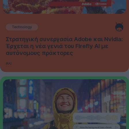
Technology
Στρατηγική συνεργασία Adobe και Nvidia:
Έρχεται η νέα γενιά του Firefly AI με
αυτόνομους πράκτορες
#AI