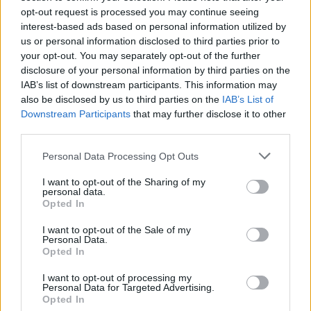
opt-out request is processed you may continue seeing
interest-based ads based on personal information utilized by
us or personal information disclosed to third parties prior to
your opt-out. You may separately opt-out of the further
disclosure of your personal information by third parties on the
IAB’s list of downstream participants. This information may
also be disclosed by us to third parties on the
IAB’s List of
Downstream Participants
that may further disclose it to other
third parties.
Η έκδοση 11.2 προσφέρει υποστήριξη για mouse-lock,
Please note that this website/app uses one or more Google
Personal Data Processing Opt Outs
σχετικές συντεταγμένες, δεξί/μεσαίο κλικ, multi-
services and may gather and store information including but
threaded video decoding και hardware acceleration για
not limited to your visit or usage behaviour. You may click to
I want to opt-out of the Sharing of my
personal data.
2D και 3D γραφικά μέχρι 60 frames το δευτερόλεπτο.
grant or deny consent to Google and its third-party tags to
Opted In
use your data for below specified purposes in below Google
consent section.
Όσον αφορά το AIR 3.2, το πρόγραμμα της Adobe για
I want to opt-out of the Sale of my
Personal Data.
τη δημιουργία web εφαρμογών, περιλαμβάνει πλέον
Opted In
την τεχνολογία Stage3D για ακόμα καλύτερη
I want to opt-out of processing my
ποιότητα στα γραφικά. Η Adobe ανακοίνωσε, ακόμα,
Personal Data for Targeted Advertising.
Opted In
συνεργασία με την Unity κάτι που θα επιτρέψει στους