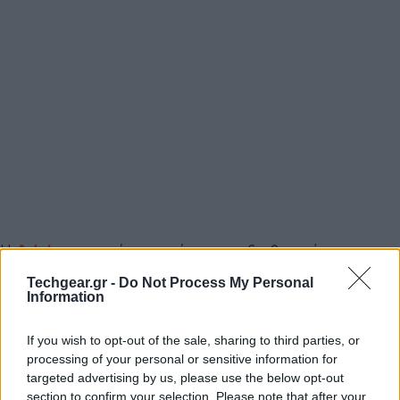
H
Adobe
ανακοίνωσε σήμερα τη διαθεσιμότητα των
Flash Player 11.2 και AIR 3.2 φέρνοντας την εταιρεία
Techgear.gr -
Do Not Process My Personal
ακόμα πιο κοντά στο στόχο της για παιχνίδια υψηλής
Information
ποιότητας στον υπολογιστή.
If you wish to opt-out of the sale, sharing to third parties, or
processing of your personal or sensitive information for
targeted advertising by us, please use the below opt-out
section to confirm your selection. Please note that after your