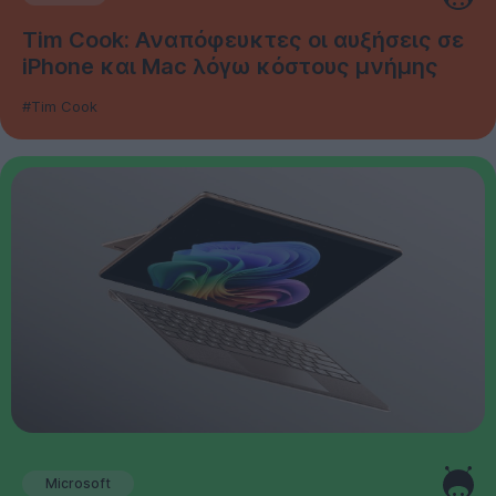
Tim Cook: Αναπόφευκτες οι αυξήσεις σε
iPhone και Mac λόγω κόστους μνήμης
#Tim Cook
Microsoft