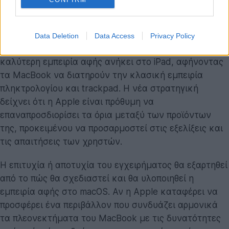
Η στροφή της Apple προς την οθόνη αφής στα
MacBook ενδέχεται να αλλάξει τις ισορροπίες στην
Data Deletion
Data Access
Privacy Policy
αγορά. Για χρόνια η εταιρεία υποστήριζε ότι η
καλύτερη εμπειρία αφής ανήκει στο iPad, αφήνοντας
τα MacBook να διατηρούν την κλασική εμπειρία
πληκτρολογίου και trackpad. Η νέα στρατηγική
δείχνει ότι η Apple είναι πρόθυμη να
επαναπροσδιορίσει τα όρια μεταξύ των προϊόντων
της, προκειμένου να προσαρμοστεί στις εξελίξεις και
τις απαιτήσεις των χρηστών.
Η επιτυχία ή αποτυχία του εγχειρήματος θα εξαρτηθεί
από το πώς θα σχεδιαστεί και θα υλοποιηθεί η
εμπειρία αφής στο macOS. Αν η Apple καταφέρει να
προσφέρει ένα περιβάλλον που συνδυάζει αρμονικά
τα πλεονεκτήματα του MacBook με τις δυνατότητες