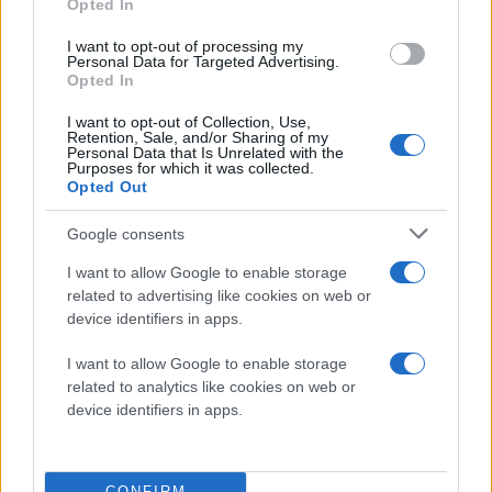
Opted In
Πέρα από το MacBook Pro, η Apple εργάζεται και σε
I want to opt-out of processing my
Personal Data for Targeted Advertising.
ένα νέο entry-level MacBook. Το μοντέλο αυτό
Opted In
αναμένεται να βασιστεί στο chipset Apple A18 Pro, το
ίδιο που θα χρησιμοποιείται στη σειρά iPhone 16 Pro,
I want to opt-out of Collection, Use,
Retention, Sale, and/or Sharing of my
και να διατεθεί σε τιμή γύρω στα 700 δολάρια.
Personal Data that Is Unrelated with the
Purposes for which it was collected.
Ωστόσο, η πρώτη αυτή γενιά δεν θα υποστηρίζει
Opted Out
οθόνη αφής.
Google consents
Ενδιαφέρον έχει και η πληροφορία ότι η Apple
I want to allow Google to enable storage
εξετάζει το ενδεχόμενο να μην περιορίσει την οθόνη
related to advertising like cookies on web or
αφής αποκλειστικά στα Pro μοντέλα, όπως έκανε στο
device identifiers in apps.
παρελθόν με την τεχνολογία ProMotion. Ο Kuo
I want to allow Google to enable storage
αναφέρει ότι η δεύτερη γενιά του οικονομικού
related to analytics like cookies on web or
MacBook, η οποία τοποθετείται χρονικά στο 2027,
device identifiers in apps.
«ίσως» ενσωματώσει και αυτή τη δυνατότητα. Η λέξη
«ίσως» ωστόσο υπογραμμίζει πως η απόφαση δεν έχει
ακόμη οριστικοποιηθεί.
CONFIRM