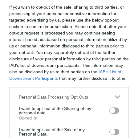
If you wish to opt-out of the sale, sharing to third parties, or
Παράλληλα, φαίνεται πως η Apple έχει πλέον
processing of your personal or sensitive information for
διαλύσει και τις εσωτερικές ανησυχίες ότι ένα
targeted advertising by us, please use the below opt-out
MacBook με οθόνη αφής θα «κανιβάλιζε» τις
section to confirm your selection. Please note that after your
πωλήσεις των iPad. Αντίθετα, η εταιρεία δείχνει να
opt-out request is processed you may continue seeing
interest-based ads based on personal information utilized by
πιστεύει ότι τα δύο προϊόντα μπορούν να
us or personal information disclosed to third parties prior to
συνυπάρξουν και να καλύπτουν διαφορετικές
your opt-out. You may separately opt-out of the further
ανάγκες, με τα MacBook να παραμένουν
disclosure of your personal information by third parties on the
προσανατολισμένα στην επαγγελματική χρήση και τα
IAB’s list of downstream participants. This information may
iPad να διατηρούν τον πιο ευέλικτο χαρακτήρα τους.
also be disclosed by us to third parties on the
IAB’s List of
Downstream Participants
that may further disclose it to other
third parties.
Βέβαια, αρκετές λεπτομέρειες γύρω από το σχέδιο
παραμένουν άγνωστες. Δεν είναι ακόμη σαφές αν το
Please note that this website/app uses one or more Google
Personal Data Processing Opt Outs
νέο MacBook Pro θα διαθέτει μεντεσέ 360 μοιρών,
services and may gather and store information including but
not limited to your visit or usage behaviour. You may click to
I want to opt-out of the Sharing of my
ώστε η οθόνη να αναδιπλώνεται πλήρως και να
personal data.
grant or deny consent to Google and its third-party tags to
μετατρέπει το laptop σε tablet, ούτε αν θα υπάρχει
Opted In
use your data for below specified purposes in below Google
συμβατότητα με το Apple Pencil. Αυτά είναι ζητήματα
consent section.
I want to opt-out of the Sale of my
που, όπως όλα δείχνουν, παραμένουν υπό εξέταση.
Personal Data.