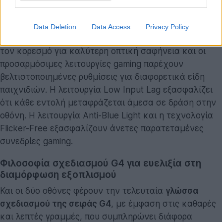
πλεονέκτημα έναντι του ανταγωνισμού. Το Shadow
Control βελτιώνει την ορατότητα σε σκοτεινές
Data Deletion
Data Access
Privacy Policy
περιοχές του παιχνιδιού, το Game Color βελτιστοποιεί
τον κορεσμό για καλύτερη οπτική σαφήνεια και οι
προσαρμόσιμες λειτουργίες gaming παρέχουν
βελτιστοποιημένες ρυθμίσεις για διαφορετικά είδη
παιχνιδιών. Η λειτουργία Low Input Lag εξασφαλίζει
ότι κάθε εντολή μεταφράζεται άμεσα σε δράση στην
οθόνη. Η λειτουργία Anti-Blue Light και η τεχνολογία
Flicker-Free εξασφαλίζουν άνετες παρατεταμένες
συνεδρίες gaming.
Φιλοσοφία σχεδιασμού G4 για ευελιξία στη
διαμόρφωση εξοπλισμού
Και οι δύο οθόνες φέρουν την τελευταία
γλώσσα
σχεδιασμού της σειράς G4
, με έμφαση στις καθαρές
και λεπτές γραμμές, που συμπληρώνει διάφορα