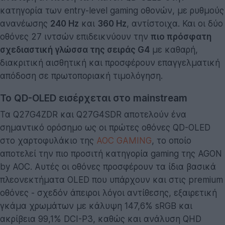
κατηγορία των entry-level gaming οθονών, με ρυθμούς
ανανέωσης
240 Hz
και
360 Hz
, αντίστοιχα. Και οι δύο
οθόνες 27 ιντσών επιδεικνύουν την
πιο πρόσφατη
σχεδιαστική γλώσσα της σειράς G4
με καθαρή,
διακριτική αισθητική και προσφέρουν επαγγελματική
απόδοση σε πρωτοποριακή τιμολόγηση.
Το QD-OLED εισέρχεται στο mainstream
Τα Q27G4ZDR και Q27G4SDR αποτελούν ένα
σημαντικό ορόσημο ως οι πρώτες οθόνες QD-OLED
στο χαρτοφυλάκιο της
AOC GAMING
, το οποίο
αποτελεί την πιο προσιτή κατηγορία gaming της AGON
by AOC. Αυτές οι οθόνες προσφέρουν τα ίδια βασικά
πλεονεκτήματα OLED που υπάρχουν και στις premium
οθόνες - σχεδόν άπειροι λόγοι αντίθεσης, εξαιρετική
γκάμα χρωμάτων με κάλυψη 147,6% sRGB και
ακρίβεια 99,1% DCI-P3, καθώς και ανάλυση QHD