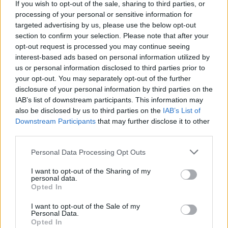
Q27G4SDR διαθέτει πιστοποίηση VESA DisplayHDR
If you wish to opt-out of the sale, sharing to third parties, or
True Black 400 με μέγιστη φωτεινότητα 1000 cd/m²
processing of your personal or sensitive information for
targeted advertising by us, please use the below opt-out
(APL 3%) για βελτιωμένο οπτικό βάθος. Αυτή η
section to confirm your selection. Please note that after your
ανώτερη υλοποίηση HDR αναδεικνύει τις
opt-out request is processed you may continue seeing
λεπτομέρειες τόσο στις φωτεινές όσο και στις
interest-based ads based on personal information utilized by
σκοτεινές σκηνές, δημιουργώντας πιο καθηλωτικά
us or personal information disclosed to third parties prior to
your opt-out. You may separately opt-out of the further
περιβάλλοντα παιχνιδιού.
disclosure of your personal information by third parties on the
IAB’s list of downstream participants. This information may
«Αυτές οι καινοτόμες οθόνες επαναπροσδιορίζουν τι
also be disclosed by us to third parties on the
IAB’s List of
είναι εφικτό στο mainstream παιχνίδι»
, λέει ο César
Downstream Participants
that may further disclose it to other
Acosta, Gaming Product Manager στην AGON by AOC.
third parties.
«Με την ενσωμάτωση της πρωτοποριακής
Please note that this website/app uses one or more Google
Personal Data Processing Opt Outs
τεχνολογίας QD-OLED στη σειρά AOC GAMING,
services and may gather and store information including but
καινοτομούμε για να κάνουμε την τεχνολογία οθόνης
not limited to your visit or usage behaviour. You may click to
I want to opt-out of the Sharing of my
personal data.
επόμενης γενιάς προσβάσιμη σε όλους τους gamers.
grant or deny consent to Google and its third-party tags to
Opted In
use your data for below specified purposes in below Google
Οι παίκτες απολαμβάνουν τη στιγμιαία απόκριση και
consent section.
I want to opt-out of the Sale of my
την ανώτερη αντίθεση των πάνελ OLED, ενώ μπορούν
Personal Data.
να επιλέξουν μεταξύ 240 Hz για ισορροπημένο
Opted In