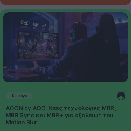
Displays
AGON by AOC: Νέες τεχνολογίες MBR,
MBR Sync και MBR+ για εξάλειψη του
Motion Blur