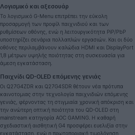
Λογισμικό και αξεσουάρ
Το λογισμικό G-Menu επιτρέπει την εύκολη
προσαρμογή των προφίλ παιχνιδιού και των
ρυθμίσεων οθόνης, ενώ η λειτουργικότητα PiP/PbP
υποστηρίζει σενάρια πολλαπλών εργασιών. Και οι δύο
οθόνες περιλαμβάνουν καλώδια HDMI και DisplayPort
1,8 μέτρων υψηλής ποιότητας στη συσκευασία για
άμεση εγκατάσταση.
Παιχνίδι QD-OLED επόμενης γενιάς
Οι Q27G4ZDR και Q27G4SDR θέτουν νέα πρότυπα
καινοτομιας στην τεχνολογία παιχνιδιών επόμενης
γενιάς, φέρνοντας τη στιγμιαία χρονική απόκριση και
την ανώτερη οπτική ποιότητα του QD-OLED στη
mainstream κατηγορία AOC GAMING. Η καθαρή
σχεδιαστική αισθητική G4 προσφέρει ευελιξία στην
εγκατάσταση, ενώ η πρωτοποριακή τιμολόγηση