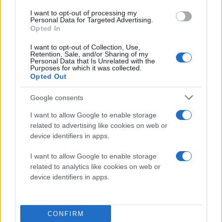
gaming ή 360 Hz για μέγιστο ανταγωνιστικό
I want to opt-out of processing my
πλεονέκτημα, όλα με τις καθαρές γραμμές σχεδίασης
Personal Data for Targeted Advertising.
Opted In
G4 που ταιριάζουν σε οποιαδήποτε διαμόρφωση
.
I want to opt-out of Collection, Use,
Πλήρεις δυνατότητες συνδεσιμότητας και
Retention, Sale, and/or Sharing of my
Personal Data that Is Unrelated with the
παιχνιδιού
Purposes for which it was collected.
Opted Out
Η μελλοντική συνδεσιμότητα είναι εξασφαλισμένη με
διπλές θύρες HDMI 2.1 και DisplayPort 1.4, που
Google consents
υποστηρίζουν τις πιο πρόσφατες κάρτες γραφικών και
I want to allow Google to enable storage
τις κονσόλες επόμενης γενιάς. Οι διανομείς USB 3.2
related to advertising like cookies on web or
με θύρες γρήγορης φόρτισης διατηρούν τα
device identifiers in apps.
περιφερειακά gaming συνδεδεμένα και
I want to allow Google to enable storage
τροφοδοτούμενα. Η συμβατότητα με κονσόλες
related to analytics like cookies on web or
περιλαμβάνει υποστήριξη QHD @ 120 Hz για
device identifiers in apps.
PlayStation 5 και Xbox Series X και S.
Και οι δύο οθόνες περιλαμβάνουν ολοκληρωμένες
CONFIRM
λειτουργίες gaming που έχουν σχεδιαστεί για