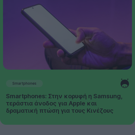
Smartphones
Smartphones: Στην κορυφή η Samsung,
τεράστια άνοδος για Apple και
δραματική πτώση για τους Κινέζους