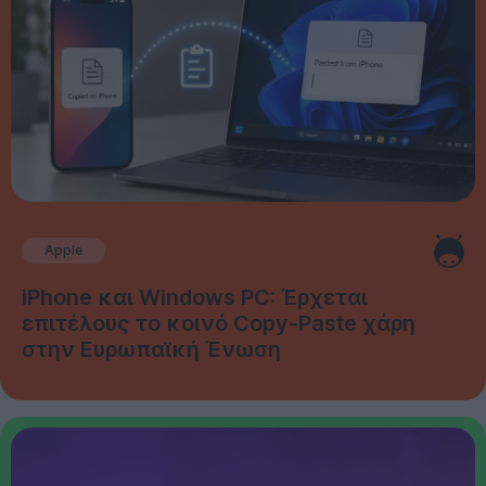
Apple
iPhone και Windows PC: Έρχεται
επιτέλους το κοινό Copy-Paste χάρη
στην Ευρωπαϊκή Ένωση