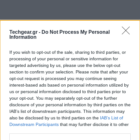
Techgear.gr -
Do Not Process My Personal
Information
If you wish to opt-out of the sale, sharing to third parties, or
processing of your personal or sensitive information for
H
Apple
ανακοίνωσε επίσημα τα οικονομικά
targeted advertising by us, please use the below opt-out
αποτελέσματα για το τρίτο τρίμηνο του 2011, από τα
section to confirm your selection. Please note that after your
οποία επιβεβαιώνονται οι εκπληκτικές πωλήσεις των
opt-out request is processed you may continue seeing
iPhone
και
iPad
, με 20.34 εκατ. και 9.25 εκατ.
interest-based ads based on personal information utilized by
us or personal information disclosed to third parties prior to
τεμάχια αντίστοιχα, δηλαδή αύξηση 142% και 183%
your opt-out. You may separately opt-out of the further
σε σχέση με την περυσινή περίοδο!
disclosure of your personal information by third parties on the
IAB’s list of downstream participants. This information may
also be disclosed by us to third parties on the
IAB’s List of
Downstream Participants
that may further disclose it to other
third parties.