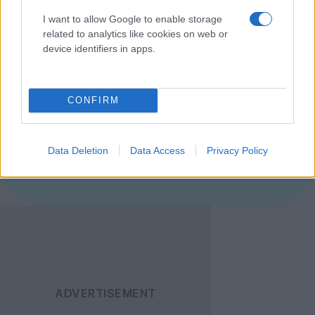
για να τις φέρουμε σε όλο τον κόσμο το
I want to allow Google to enable storage
φθινόπωρο"
related to analytics like cookies on web or
device identifiers in apps.
[πηγή
TheStreet
]
Ακολουθήστε το
CONFIRM
Techgear.gr στο Google
News
για να
ενημερώνεστε άμεσα
Data Deletion
Data Access
Privacy Policy
για όλα τα νέα άρθρα!