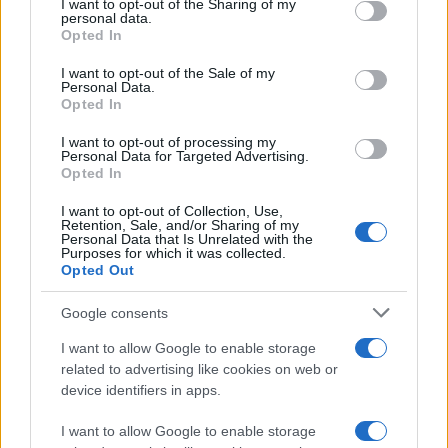
not limited to your visit or usage behaviour. You may click to
I want to opt-out of the Sharing of my
personal data.
grant or deny consent to Google and its third-party tags to
Opted In
use your data for below specified purposes in below Google
consent section.
I want to opt-out of the Sale of my
Personal Data.
Opted In
I want to opt-out of processing my
Personal Data for Targeted Advertising.
Opted In
I want to opt-out of Collection, Use,
Retention, Sale, and/or Sharing of my
Personal Data that Is Unrelated with the
Purposes for which it was collected.
Opted Out
Μπορεί να μην έχει αναφερθεί επίσημα το πότε θα
Google consents
ξεκινήσει αυτό, αλλά δεδομένου ότι η
Apple
έχει
I want to allow Google to enable storage
ενημερώσει τις δισκογραφικές εταιρίες, λογικά θα
related to advertising like cookies on web or
γίνει πολύ σύντομα, αρχικά στις ΗΠΑ και ελπίζουμε
device identifiers in apps.
ότι θα γίνει για όλο τον κόσμο.
I want to allow Google to enable storage
[πηγή
MacRumors
]