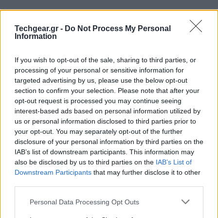
Techgear.gr -
Do Not Process My Personal
Information
If you wish to opt-out of the sale, sharing to third parties, or
processing of your personal or sensitive information for
targeted advertising by us, please use the below opt-out
section to confirm your selection. Please note that after your
opt-out request is processed you may continue seeing
interest-based ads based on personal information utilized by
us or personal information disclosed to third parties prior to
your opt-out. You may separately opt-out of the further
Είχε ακουστεί και παλαιότερα, αλλά πλέον είναι
disclosure of your personal information by third parties on the
επίσημο. Η
Apple
ετοιμάζεται να προσφέρει στους
IAB’s list of downstream participants. This information may
χρήστες του
iTunes
previews
τραγουδιών διάρκειας
also be disclosed by us to third parties on the
IAB’s List of
Downstream Participants
that may further disclose it to other
90 δευτερολέπτων
, στην περίπτωση που η συνολική
third parties.
τους διάρκεια είναι πάνω από
2.5 λεπτά
, ενώ για τα
τραγούδια μικρότερης διάρκειας, τα previews θα
Please note that this website/app uses one or more Google
Personal Data Processing Opt Outs
services and may gather and store information including but
παραμείνουν στα 30 δευτερόλεπτα.