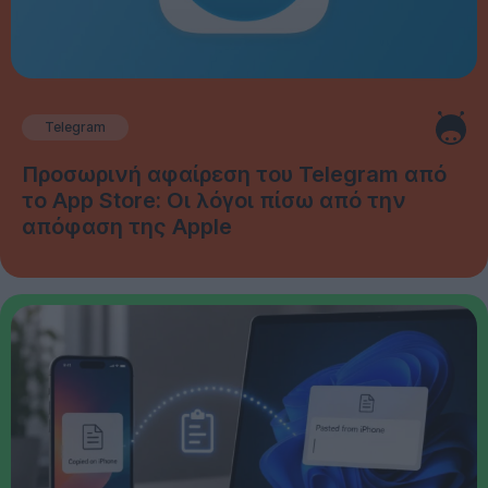
Telegram
Προσωρινή αφαίρεση του Telegram από
το App Store: Οι λόγοι πίσω από την
απόφαση της Apple