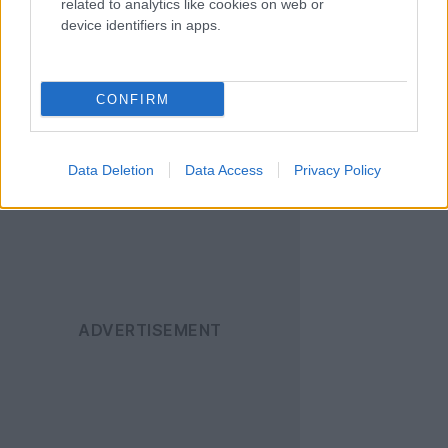
related to analytics like cookies on web or
device identifiers in apps.
Ακολουθήστε το
Techgear.gr στο Google
News
για να
CONFIRM
ενημερώνεστε άμεσα
για όλα τα νέα άρθρα!
Data Deletion
Data Access
Privacy Policy