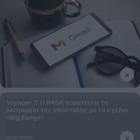
Voyager 2: Η NASA παρατείνει τη
λειτουργία της αποστολής με το σχέδιο
«Big Bang»!
READ MORE