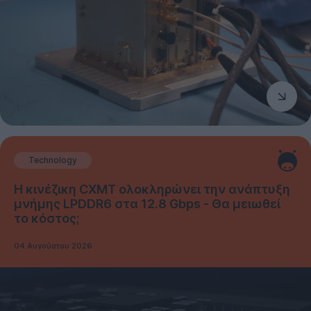
Technology
Η κινέζικη CXMT ολοκληρώνει την ανάπτυξη
μνήμης LPDDR6 στα 12.8 Gbps - Θα μειωθεί
το κόστος;
04 Αυγούστου 2026