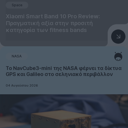
Space
Xiaomi Smart Band 10 Pro Review:
Πραγματική αξία στην προσιτή
κατηγορία των fitness bands
NASA
Το NavCube3-mini της NASA φέρνει τα δίκτυα
GPS και Galileo στο σεληνιακό περιβάλλον
04 Αυγούστου 2026