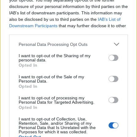
your opt-out. You may separately opt-out of the further
disclosure of your personal information by third parties on the
IAB’s list of downstream participants. This information may
also be disclosed by us to third parties on the
IAB’s List of
Downstream Participants
that may further disclose it to other
third parties.
Please note that this website/app uses one or more Google
Personal Data Processing Opt Outs
services and may gather and store information including but
not limited to your visit or usage behaviour. You may click to
I want to opt-out of the Sharing of my
personal data.
Technology
grant or deny consent to Google and its third-party tags to
Opted In
use your data for below specified purposes in below Google
Τέλος το Google Assistant στα Android
consent section.
I want to opt-out of the Sale of my
smartphones από τον Σεπτέμβριο
Personal Data.
Opted In
05 Αυγούστου 2026
I want to opt-out of processing my
#AI
#Gemini
Personal Data for Targeted Advertising.
Opted In
I want to opt-out of Collection, Use,
Retention, Sale, and/or Sharing of my
Personal Data that Is Unrelated with the
Purposes for which it was collected.