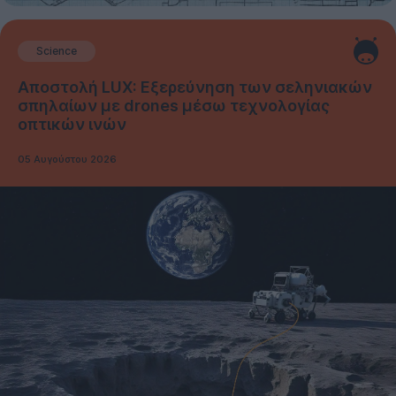
Science
Αποστολή LUX: Εξερεύνηση των σεληνιακών
σπηλαίων με drones μέσω τεχνολογίας
οπτικών ινών
05 Αυγούστου 2026