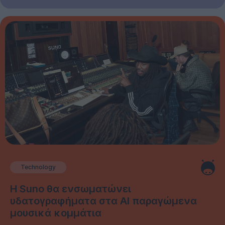
Technology
Η Suno θα ενσωματώνει
υδατογραφήματα στα AI παραγώμενα
μουσικά κομμάτια