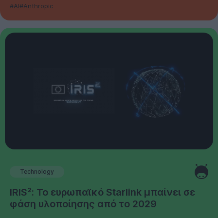
#AI
#Anthropic
Technology
IRIS²: Το ευρωπαϊκό Starlink μπαίνει σε
φάση υλοποίησης από το 2029