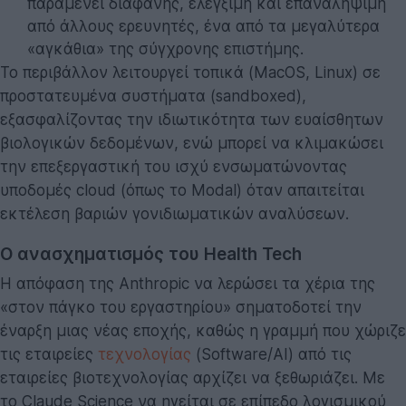
παραμένει διαφανής, ελέγξιμη και επαναλήψιμη
από άλλους ερευνητές, ένα από τα μεγαλύτερα
«αγκάθια» της σύγχρονης επιστήμης.
Το περιβάλλον λειτουργεί τοπικά (MacOS, Linux) σε
προστατευμένα συστήματα (sandboxed),
εξασφαλίζοντας την ιδιωτικότητα των ευαίσθητων
βιολογικών δεδομένων, ενώ μπορεί να κλιμακώσει
την επεξεργαστική του ισχύ ενσωματώνοντας
υποδομές cloud (όπως το Modal) όταν απαιτείται
εκτέλεση βαριών γονιδιωματικών αναλύσεων.
Ο ανασχηματισμός του Health Tech
Η απόφαση της Anthropic να λερώσει τα χέρια της
«στον πάγκο του εργαστηρίου» σηματοδοτεί την
έναρξη μιας νέας εποχής, καθώς η γραμμή που χώριζε
τις εταιρείες
τεχνολογίας
(Software/AI) από τις
εταιρείες βιοτεχνολογίας αρχίζει να ξεθωριάζει. Με
το Claude Science να ηγείται σε επίπεδο λογισμικού