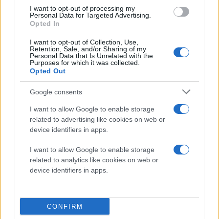
I want to opt-out of processing my
συμπιέσει δραματικά αυτό το κόστος και τον χρόνο.
Personal Data for Targeted Advertising.
Εάν το
Claude Science
μπορεί να αναγνωρίσει
Opted In
βιώσιμους υποψήφιους στόχους-φάρμακα σε λίγους
I want to opt-out of Collection, Use,
μήνες αντί για χρόνια, το οικονομικό ρίσκο
Retention, Sale, and/or Sharing of my
Personal Data that Is Unrelated with the
ελαχιστοποιείται, επιτρέποντας την ανάπτυξη
Purposes for which it was collected.
Opted Out
«ορφανών φαρμάκων» με καθαρά κοινωνικό
γνώμονα.
Google consents
Πώς λειτουργεί το Claude Science
I want to allow Google to enable storage
related to advertising like cookies on web or
Σε επίπεδο λογισμικού, το
Claude Science
λειτουργεί
device identifiers in apps.
ως ένα ενοποιημένο ψηφιακό ερευνητικό εργαστήριο
(AI workbench) που αντί να απαιτεί από τους
I want to allow Google to enable storage
related to analytics like cookies on web or
επιστήμονες να εναλλάσσονται μεταξύ Jupyter
device identifiers in apps.
notebooks, τερματικών HPC, της βάσης PubMed και
εργαλείων οπτικοποίησης, τα συγκεντρώνει όλα σε
ένα περιβάλλον εντολών φυσικής γλώσσας.
CONFIRM