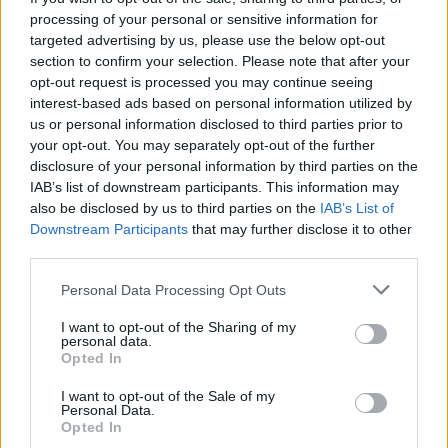
Ο στόχος: Παραμελημένες ασθένειες και δομή
processing of your personal or sensitive information for
κοινής ωφέλειας
targeted advertising by us, please use the below opt-out
Το πιο ενδιαφέρον στοιχείο αυτού του εγχειρήματος
section to confirm your selection. Please note that after your
opt-out request is processed you may continue seeing
είναι ο ιατρικός στόχος. Η Anthropic δεν σκοπεύει να
interest-based ads based on personal information utilized by
ανταγωνιστεί άμεσα τη Pfizer ή τη Novartis στα
us or personal information disclosed to third parties prior to
φάρμακα (π.χ. θεραπείες απώλειας βάρους ή συνήθη
your opt-out. You may separately opt-out of the further
καρδιαγγειακά), τα οποία απαιτούν τεράστια
disclosure of your personal information by third parties on the
εμπορικά δίκτυα. Εκμεταλλευόμενη το καταστατικό
IAB’s list of downstream participants. This information may
also be disclosed by us to third parties on the
IAB’s List of
της ως Εταιρεία Κοινής Ωφέλειας, εστιάζει στην
Downstream Participants
that may further disclose it to other
ανακάλυψη θεραπειών για τις λεγόμενες
third parties.
«παραμελημένες» και σπάνιες ασθένειες. Πρόκειται
Please note that this website/app uses one or more Google
Personal Data Processing Opt Outs
για παθήσεις που συχνά αγνοούνται από την
services and may gather and store information including but
παραδοσιακή αγορά R&D, καθώς το μικρό μέγεθος
not limited to your visit or usage behaviour. You may click to
I want to opt-out of the Sharing of my
personal data.
των ασθενών δεν δικαιολογεί οικονομικά μια
grant or deny consent to Google and its third-party tags to
Opted In
επένδυση 2 δισεκατομμυρίων δολαρίων και μια
use your data for below specified purposes in below Google
consent section.
δεκαετία ερευνών.
I want to opt-out of the Sale of my
Personal Data.
Opted In
Η τεχνητή νοημοσύνη έχει τη δυνατότητα να