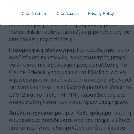
Διασύνδεση δεδομένων:
Συνδέεται εγγενώς με
πάνω από 60 επιστημονικές βάσεις δεδομένων,
Data Deletion
Data Access
Privacy Policy
επιτρέποντας στο μοντέλο να εκτελεί
βιβλιογραφική ανασκόπηση ακριβείας μέσω
"deterministic retrieval layers", εκμηδενίζοντας τις
επικίνδυνες παραισθήσεις.
Πολυμορφική αξιολόγηση:
Για παράδειγμα, στην
αναδίπλωση πρωτεϊνών, ένας ερευνητής μπορεί
να ζητήσει την αξιολόγηση μιας μετάλλαξης. Το
Claude Science χρησιμοποιεί το ESMFold για να
δημιουργήσει τη δομή και στη συνέχεια αξιολογεί
τις εναλλακτικές με πολλαπλά μοντέλα (όπως το
ESM-2 και το ProteinMPNN), παραδίδοντας μια
σταθμισμένη λίστα των καλύτερων υποψηφίων.
Απόλυτη ιχνηλασιμότητα:
Κάθε γράφημα, δομή ή
συμπέρασμα συνοδεύεται από τον πλήρη κώδικα
που το παρήγαγε, εξασφαλίζοντας ότι η έρευνα